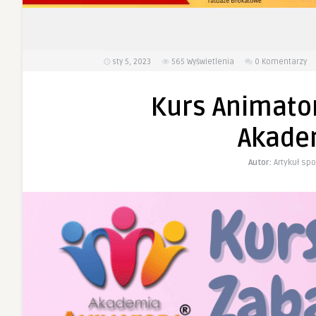
sty 5, 2023
565
Wyświetlenia
0 Komentarzy
Kurs Animato
Akade
Autor:
Artykuł s