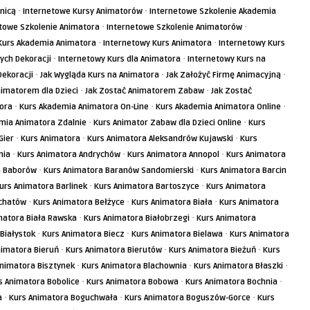
·
·
anicą
Internetowe Kursy Animatorów
Internetowe Szkolenie Akademia
·
·
towe Szkolenie Animatora
Internetowe Szkolenie Animatorów
·
·
Kurs Akademia Animatora
Internetowy Kurs Animatora
Internetowy Kurs
·
·
ych Dekoracji
Internetowy Kurs dla Animatora
Internetowy Kurs na
·
·
·
Dekoracji
Jak Wygląda Kurs na Animatora
Jak Założyć Firmę Animacyjną
·
·
nimatorem dla Dzieci
Jak Zostać Animatorem Zabaw
Jak Zostać
·
·
·
ora
Kurs Akademia Animatora On-Line
Kurs Akademia Animatora Online
·
·
mia Animatora Zdalnie
Kurs Animator Zabaw dla Dzieci Online
Kurs
·
·
·
Gier
Kurs Animatora
Kurs Animatora Aleksandrów Kujawski
Kurs
·
·
·
nia
Kurs Animatora Andrychów
Kurs Animatora Annopol
Kurs Animatora
·
·
a Baborów
Kurs Animatora Baranów Sandomierski
Kurs Animatora Barcin
·
·
urs Animatora Barlinek
Kurs Animatora Bartoszyce
Kurs Animatora
·
·
·
łchatów
Kurs Animatora Bełżyce
Kurs Animatora Biała
Kurs Animatora
·
·
matora Biała Rawska
Kurs Animatora Białobrzegi
Kurs Animatora
·
·
·
Białystok
Kurs Animatora Biecz
Kurs Animatora Bielawa
Kurs Animatora
·
·
·
nimatora Bieruń
Kurs Animatora Bierutów
Kurs Animatora Bieżuń
Kurs
·
·
·
Animatora Bisztynek
Kurs Animatora Blachownia
Kurs Animatora Błaszki
·
·
·
s Animatora Bobolice
Kurs Animatora Bobowa
Kurs Animatora Bochnia
·
·
·
a
Kurs Animatora Boguchwała
Kurs Animatora Boguszów-Gorce
Kurs