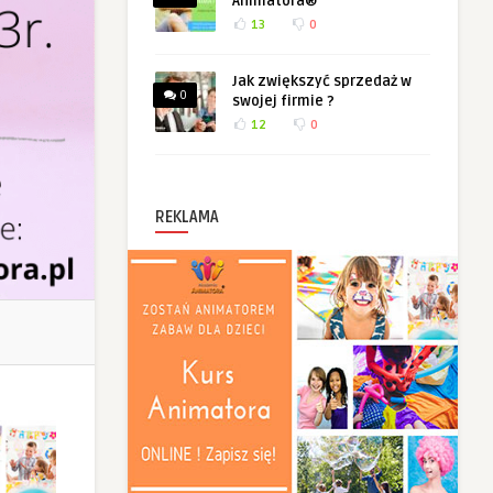
Animatora®
13
0
Jak zwiększyć sprzedaż w
0
swojej firmie ?
12
0
REKLAMA