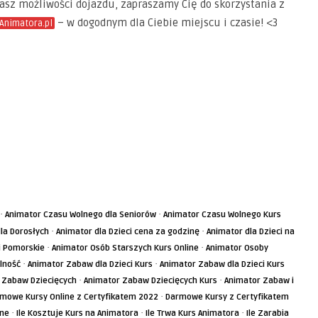
masz możliwości dojazdu, zapraszamy Cię do skorzystania z
– w dogodnym dla Ciebie miejscu i czasie! <3
Animatora.pl
·
·
Animator Czasu Wolnego dla Seniorów
Animator Czasu Wolnego Kurs
·
·
la Dorosłych
Animator dla Dzieci cena za godzinę
Animator dla Dzieci na
·
·
i Pomorskie
Animator Osób Starszych Kurs Online
Animator Osoby
·
·
lność
Animator Zabaw dla Dzieci Kurs
Animator Zabaw dla Dzieci Kurs
·
·
 Zabaw Dziecięcych
Animator Zabaw Dziecięcych Kurs
Animator Zabaw i
·
mowe Kursy Online z Certyfikatem 2022
Darmowe Kursy z Certyfikatem
·
·
·
ine
Ile Kosztuje Kurs na Animatora
Ile Trwa Kurs Animatora
Ile Zarabia