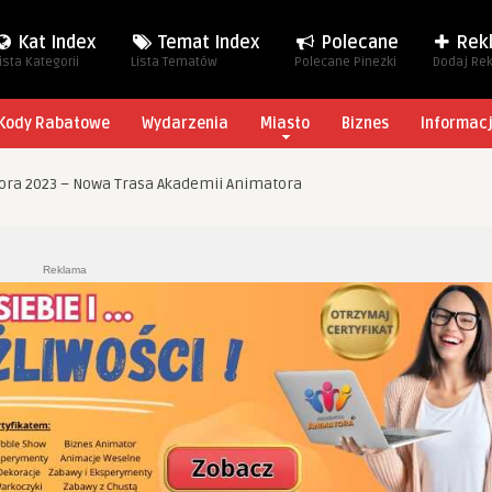
Kat Index
Temat Index
Polecane
Rek
ista Kategorii
Lista Tematów
Polecane Pinezki
Dodaj Re
Kody Rabatowe
Wydarzenia
Miasto
Biznes
Informac
ora 2023 – Nowa Trasa Akademii Animatora
Reklama