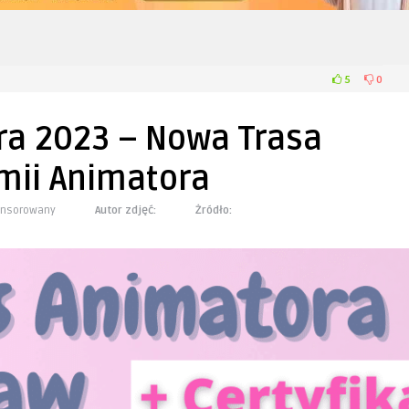
5
0
ra 2023 – Nowa Trasa
mii Animatora
ponsorowany
Autor zdjęć:
Żródło: