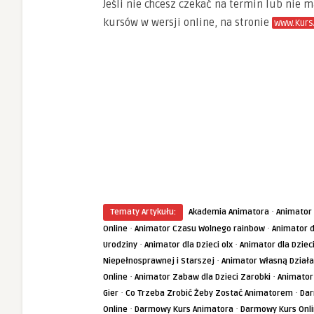
Jeśli nie chcesz czekać na termin lub nie 
kursów w wersji online, na stronie
www.Kurs
·
Tematy Artykułu:
Akademia Animatora
Animator
·
·
Online
Animator Czasu Wolnego rainbow
Animator d
·
·
Urodziny
Animator dla Dzieci olx
Animator dla Dziec
·
Niepełnosprawnej i Starszej
Animator Własną Działa
·
·
Online
Animator Zabaw dla Dzieci Zarobki
Animator
·
·
Gier
Co Trzeba Zrobić Żeby Zostać Animatorem
Dar
·
·
Online
Darmowy Kurs Animatora
Darmowy Kurs Onl