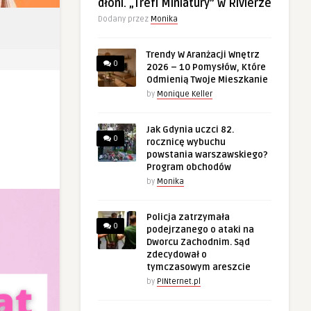
dłoni. „Trefl Miniatury” w Rivierze
Dodany przez
Monika
Trendy W Aranżacji Wnętrz
0
2026 – 10 Pomysłów, Które
Odmienią Twoje Mieszkanie
by
Monique Keller
Jak Gdynia uczci 82.
0
rocznicę wybuchu
powstania warszawskiego?
Program obchodów
by
Monika
Policja zatrzymała
0
podejrzanego o ataki na
Dworcu Zachodnim. Sąd
zdecydował o
tymczasowym areszcie
by
PINternet.pl