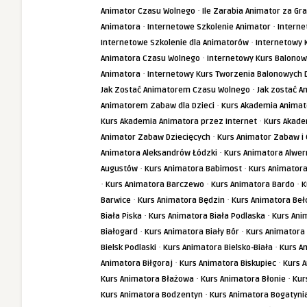
·
Animator Czasu Wolnego
Ile Zarabia Animator za Gr
·
·
Animatora
Internetowe Szkolenie Animator
Interne
·
Internetowe Szkolenie dla Animatorów
Internetowy 
·
Animatora Czasu Wolnego
Internetowy Kurs Balonow
·
Animatora
Internetowy Kurs Tworzenia Balonowych 
·
Jak Zostać Animatorem Czasu Wolnego
Jak zostać A
·
Animatorem Zabaw dla Dzieci
Kurs Akademia Animat
·
Kurs Akademia Animatora przez Internet
Kurs Akade
·
Animator Zabaw Dziecięcych
Kurs Animator Zabaw i 
·
Animatora Aleksandrów Łódzki
Kurs Animatora Alwer
·
·
Augustów
Kurs Animatora Babimost
Kurs Animator
·
·
·
Kurs Animatora Barczewo
Kurs Animatora Bardo
K
·
·
Barwice
Kurs Animatora Będzin
Kurs Animatora Be
·
·
Biała Piska
Kurs Animatora Biała Podlaska
Kurs Ani
·
·
Białogard
Kurs Animatora Biały Bór
Kurs Animatora 
·
·
Bielsk Podlaski
Kurs Animatora Bielsko-Biała
Kurs A
·
·
Animatora Biłgoraj
Kurs Animatora Biskupiec
Kurs 
·
·
Kurs Animatora Błażowa
Kurs Animatora Błonie
Kur
·
Kurs Animatora Bodzentyn
Kurs Animatora Bogatyni