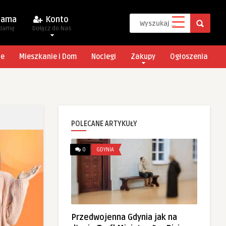
lama
Konto
klamę
Dołącz do Nas
je
Mieszkanie i Dom
Noclegi
Zakupy
Ogłoszenia
POLECANE ARTYKUŁY
0
GDYNIA
Przedwojenna Gdynia jak na