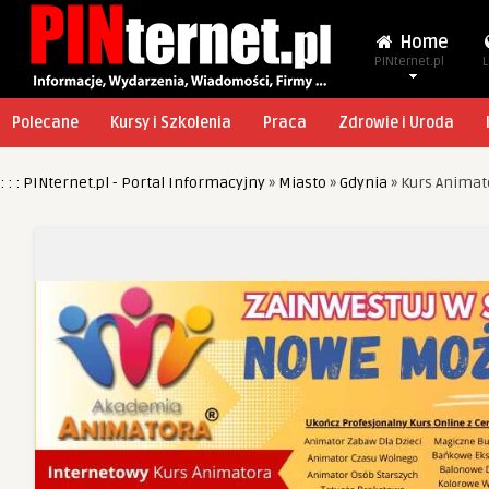
Home
PINternet.pl
L
Polecane
Kursy i Szkolenia
Praca
Zdrowie i Uroda
: : : PINternet.pl - Portal Informacyjny
»
Miasto
»
Gdynia
»
Kurs Animat