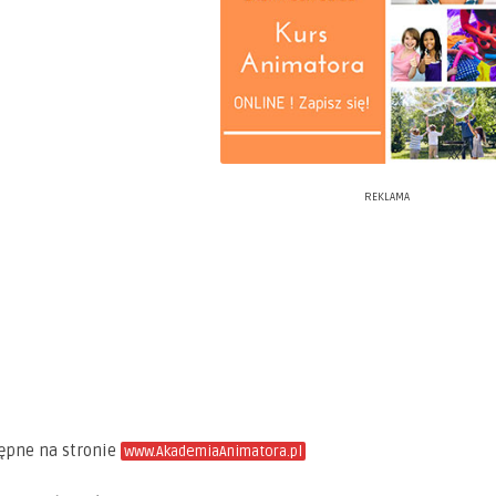
REKLAMA
tępne na stronie
www.AkademiaAnimatora.pl