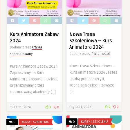
Kurs Animatora Zabaw
Nowa Trasa
2024
Szkoleniowa – Kurs
Animatora 2024
Dodany przez
Artykuł
Dodany przez
PINternet.pl
sponsorowany
Nowa Trasa Szkoleniowa –
Kurs Animatora Zabaw 2024
Kurs Animatora 2024 Jesteś
Zapraszamy na Kurs
osobą pełną energii,
Animatora Zabaw dla Dzieci,
kochającą dzieci i zawsze
organizowany przez
[…]
renomowaną Akademię […]
gru 21, 2023
4
0
lut 11, 2024
3
0
0
KURSY I SZKOLENIA
0
KURSY I SZKOLENIA