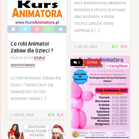
Kurs Animatora by Akademia
Animatora Chcesz pracować
jako Animator, a może
chcesz założyć firmę
zajmującą […]
Co robi Animator
sty 30, 2023
7
0
Zabaw dla Dzieci ?
Dodany przez
Artykuł
0
GDYNIA
sponsorowany
Co robi Animator Zabaw dla
Dzieci ? Jeżeli chce się
dowiedzieć co robi
animator zabaw […]
sty 30, 2023
8
0