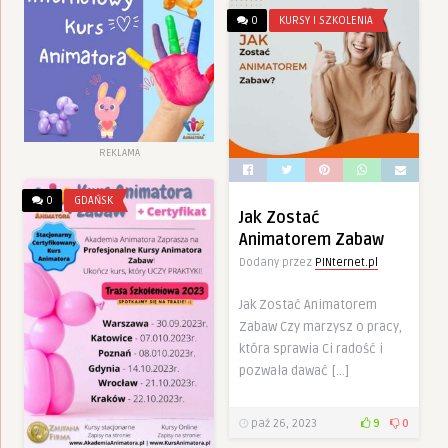
0
KURSY I SZKOLENIA
REKLAMA
0
GDAŃSK
Jak Zostać
Animatorem Zabaw
Dodany przez
PINternet.pl
Jak Zostać Animatorem
Zabaw Czy marzysz o pracy,
która sprawia Ci radość i
pozwala dawać […]
paź 26, 2023
9
0