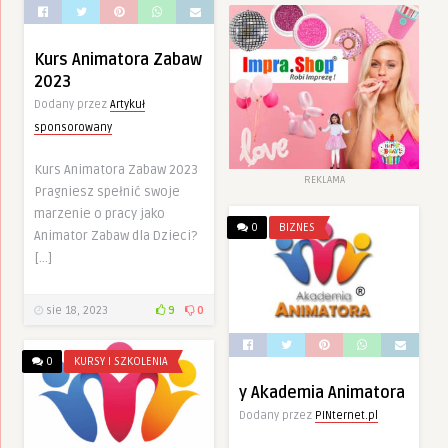
Kurs Animatora Zabaw
2023
Dodany przez
Artykuł
sponsorowany
Kurs Animatora Zabaw 2023
REKLAMA
Pragniesz spełnić swoje
marzenie o pracy jako
0
BIZNES
Animator Zabaw dla Dzieci?
[…]
sie 18, 2023
9
0
0
KURSY I SZKOLENIA
y Akademia Animatora
Dodany przez
PINternet.pl