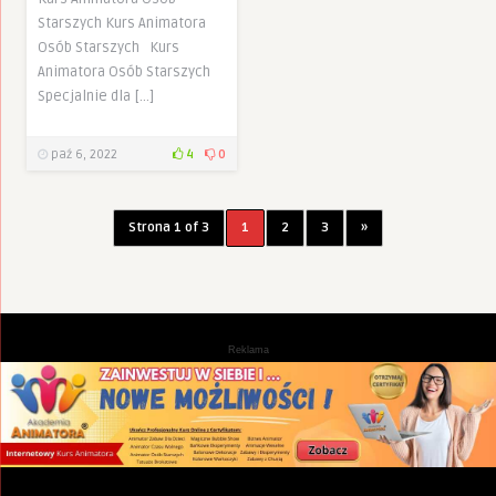
Starszych Kurs Animatora
Osób Starszych Kurs
Animatora Osób Starszych
Specjalnie dla […]
paź 6, 2022
4
0
Strona 1 of 3
1
2
3
»
Reklama