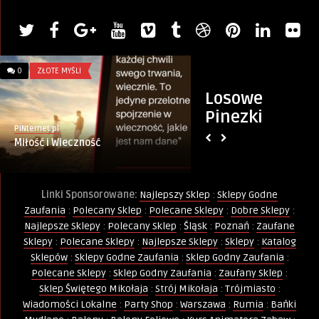
0
ZŁOTE MYŚLI
0
KURSY I SZKOLENIA
Losowe
Pinezki
PINternet.pl
Artykuł sponsorowany
Miłość i Wieczność
Kurs Animatora Po
Linki Sponsorowane:
Najlepszy Sklep
:
Sklepy Godne
Zaufania
:
Polecany Sklep
:
Polecane Sklepy
:
Dobre Sklepy
:
Najlepsze Sklepy
:
Polecany Sklep
:
Śląsk
:
Poznań
:
Zaufane
Sklepy
:
Polecane Sklepy
:
Najlepsze Sklepy
:
Sklepy
:
Katalog
Sklepów
:
Sklepy Godne Zaufania
:
Sklep Godny Zaufania
:
Polecane Sklepy
:
Sklep Godny Zaufania
:
Zaufany Sklep
:
Sklep Świętego Mikołaja
:
Strój Mikołaja
:
Trójmiasto
:
Wiadomości Lokalne
:
Party Shop
:
Warszawa
:
Rumia
:
Bańki