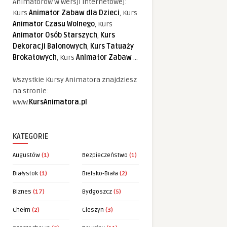
Animatorów w wersji internetowej:
Kurs
Animator Zabaw dla Dzieci
, Kurs
Animator Czasu Wolnego
, Kurs
Animator Osób Starszych
,
Kurs
Dekoracji Balonowych
,
Kurs Tatuaży
Brokatowych
, Kurs
Animator Zabaw
...
Wszystkie Kursy Animatora znajdziesz
na stronie:
www.
KursAnimatora.pl
KATEGORIE
Augustów
(1)
Bezpieczeństwo
(1)
Białystok
(1)
Bielsko-Biała
(2)
Biznes
(17)
Bydgoszcz
(5)
Chełm
(2)
Cieszyn
(3)