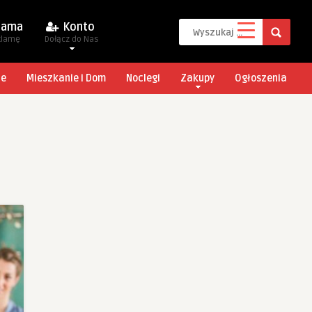
lama
Konto
klamę
Dołącz do Nas
je
Mieszkanie i Dom
Noclegi
Zakupy
Ogłoszenia