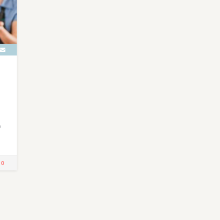
e
o
0