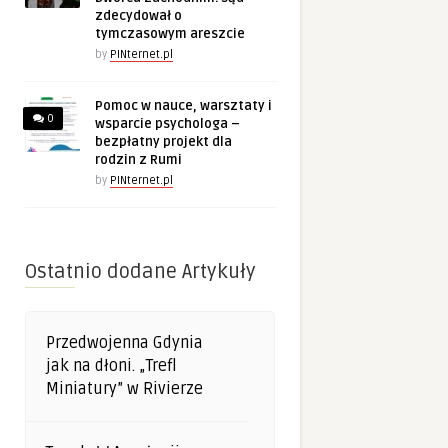
zdecydował o
tymczasowym areszcie
by
PINternet.pl
Pomoc w nauce, warsztaty i
0
wsparcie psychologa –
bezpłatny projekt dla
rodzin z Rumi
by
PINternet.pl
Ostatnio dodane Artykuły
Przedwojenna Gdynia
jak na dłoni. „Trefl
Miniatury” w Rivierze