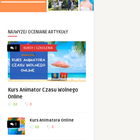
NAJWYŻEJ OCENIANE ARTYKUŁY
0
KURSY I SZKOLENIA
Kurs Animator Czasu Wolnego
Online
32
0
Kurs Animatora Online
0
32
0