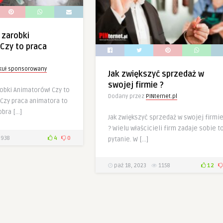
 zarobki
Czy to praca
ykuł sponsorowany
Jak zwiększyć sprzedaż w
swojej firmie ?
obki Animatorów! Czy to
Dodany przez
PINternet.pl
zy praca animatora to
obra […]
Jak zwiększyć sprzedaż w swojej firmi
? Wielu właścicieli firm zadaje sobie t
938
4
0
pytanie. W […]
paź 18, 2023
1158
12