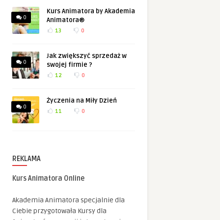
Kurs Animatora by Akademia
0
Animatora®
13
0
Jak zwiększyć sprzedaż w
0
swojej firmie ?
12
0
Życzenia na Miły Dzień
0
11
0
REKLAMA
Kurs Animatora Online
Akademia Animatora specjalnie dla
Ciebie przygotowała Kursy dla