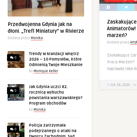
Zaskakujące
Przedwojenna Gdynia jak na
Animatorów! 
dłoni. „Trefl Miniatury” w Rivierze
marzeń?
Dodany przez
Monika
Dodany przez
Art
Trendy W Aranżacji Wnętrz
Zaskakujące Zar
0
2026 – 10 Pomysłów, Które
Praca Marzeń? C
Odmienią Twoje Mieszkanie
naprawdę taka d
by
Monique Keller
sie 19, 2024
Jak Gdynia uczci 82.
0
rocznicę wybuchu
powstania warszawskiego?
Program obchodów
by
Monika
Policja zatrzymała
0
podejrzanego o ataki na
Dworcu Zachodnim. Sąd