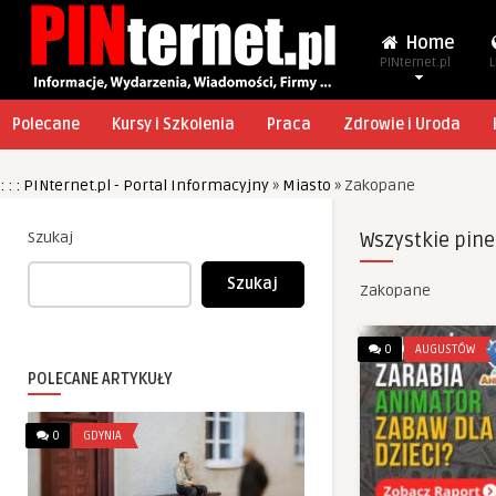
Home
PINternet.pl
L
Polecane
Kursy i Szkolenia
Praca
Zdrowie i Uroda
: : : PINternet.pl - Portal Informacyjny
»
Miasto
»
Zakopane
Szukaj
Wszystkie pine
Szukaj
Zakopane
0
AUGUSTÓW
POLECANE ARTYKUŁY
0
GDYNIA