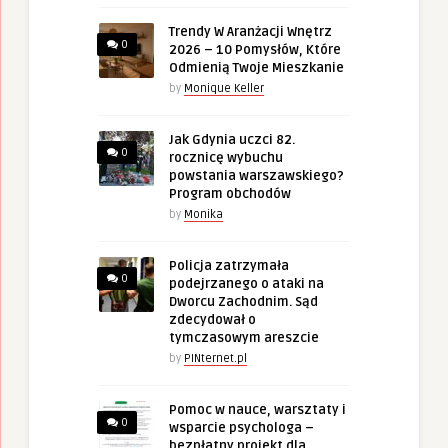
Trendy W Aranżacji Wnętrz
0
2026 – 10 Pomysłów, Które
Odmienią Twoje Mieszkanie
by
Monique Keller
Jak Gdynia uczci 82.
0
rocznicę wybuchu
powstania warszawskiego?
Program obchodów
by
Monika
Policja zatrzymała
0
podejrzanego o ataki na
Dworcu Zachodnim. Sąd
zdecydował o
tymczasowym areszcie
by
PINternet.pl
Pomoc w nauce, warsztaty i
0
wsparcie psychologa –
bezpłatny projekt dla