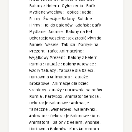
Balony z Helem
:
Ogłoszenia
:
Bańki
Mydlane Wrocław
:
Tablica
:
Reda
:
Firmy
:
Świecące Balony
:
Solidne
Firmy
:
Hel do Balonów
:
Gdańsk
:
Bańki
Mydlane
:
Anonse
:
Balony na Hel
:
Dekoracje Weselne
:
Jak zrobić Płyn do
Baniek
:
Wesele
:
Tablica
:
Pomysł na
Prezent
:
Tańce Animacyjne
:
Wyjątkowy Prezent
:
Balony z Helem
Rumia
:
Tatuaże
:
Balony Katowice
:
Wzory Tatuaży
:
Tatuaże dla Dzieci
:
Hurtownia Animatora
:
Tatuaże
Brokatowe
:
Animacje dla Dzieci
:
Szablony Tatuaży
:
Hurtownia Balonów
Rumia
:
PartyBox
:
Animator Seniora
:
Dekoracje Balonowe
:
Animacje
Taneczne
:
Wejherowo
:
Walentynki
:
Animator
:
Dekoracje Balonowe
:
Kurs
Animatora
:
Balony z Helem
:
Anonse
:
Hurtownia Balonów
:
Kurs Animatora