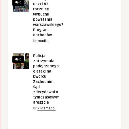
0
uczci 82.
rocznicę
wybuchu
powstania
warszawskiego?
Program
obchodów
by
Monika
Policja
0
zatrzymała
podejrzanego
o ataki na
Dworcu
Zachodnim.
Sąd
zdecydował o
tymczasowym
areszcie
by
PINternet.pl