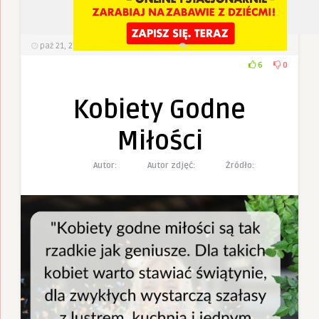
paź 21, 2022
471
Wyświetlenia
0 Komentarzy
6
0
Kobiety Godne
Miłości
Autor:
Autor zdjęć:
Żródło: