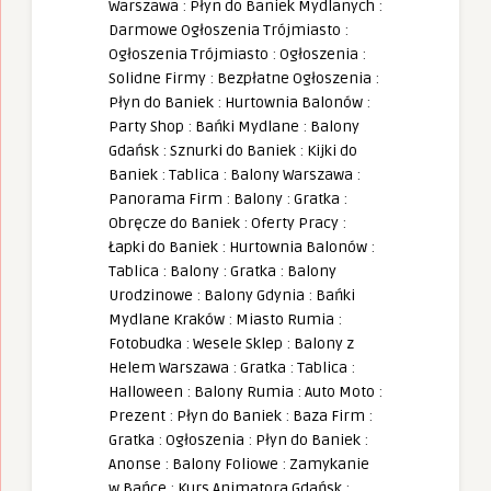
Warszawa
:
Płyn do Baniek Mydlanych
:
Darmowe Ogłoszenia Trójmiasto
:
Ogłoszenia Trójmiasto
:
Ogłoszenia
:
Solidne Firmy
:
Bezpłatne Ogłoszenia
:
Płyn do Baniek
:
Hurtownia Balonów
:
Party Shop
:
Bańki Mydlane
:
Balony
Gdańsk
:
Sznurki do Baniek
:
Kijki do
Baniek
:
Tablica
:
Balony Warszawa
:
Panorama Firm
:
Balony
:
Gratka
:
Obręcze do Baniek
:
Oferty Pracy
:
Łapki do Baniek
:
Hurtownia Balonów
:
Tablica
:
Balony
:
Gratka
:
Balony
Urodzinowe
:
Balony Gdynia
:
Bańki
Mydlane Kraków
:
Miasto Rumia
:
Fotobudka
:
Wesele Sklep
:
Balony z
Helem Warszawa
:
Gratka
:
Tablica
:
Halloween
:
Balony Rumia
:
Auto Moto
:
Prezent
:
Płyn do Baniek
:
Baza Firm
:
Gratka
:
Ogłoszenia
:
Płyn do Baniek
:
Anonse
:
Balony Foliowe
:
Zamykanie
w Bańce
:
Kurs Animatora Gdańsk
: