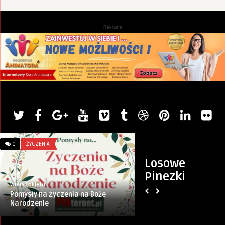
Reklama
0
ŻYCZENIA
0
HOBBY
Losowe
Pinezki
Wierszokleta
Monika
Pomysły na Życzenia na Boże
Modelinowe cudeńka
Narodzenie
niczego?