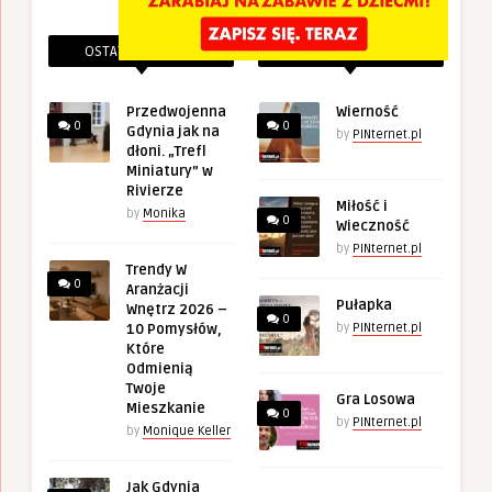
OSTATNIE PINEZKI
POWIĄZANE PINEZKI
Przedwojenna
Wierność
0
0
Gdynia jak na
by
PINternet.pl
dłoni. „Trefl
Miniatury” w
Rivierze
Miłość i
by
Monika
0
Wieczność
by
PINternet.pl
Trendy W
0
Aranżacji
Pułapka
Wnętrz 2026 –
0
10 Pomysłów,
by
PINternet.pl
Które
Odmienią
Twoje
Gra Losowa
Mieszkanie
0
by
PINternet.pl
by
Monique Keller
Jak Gdynia