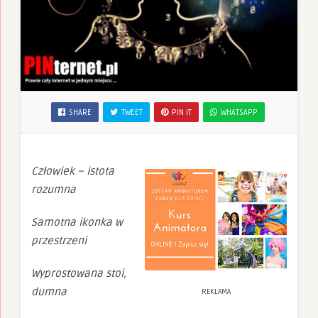
SHARE
TWEET
PIN IT
WHATSAPP
Człowiek – istota
rozumna
Samotna ikonka w
przestrzeni
Wyprostowana stoi,
dumna
REKLAMA