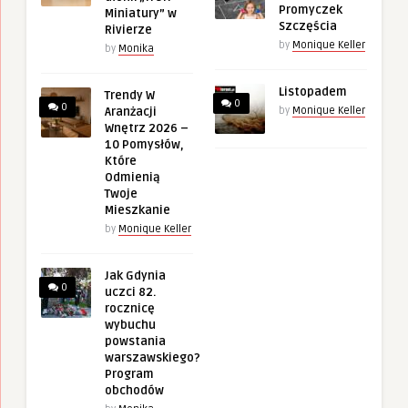
Promyczek
Miniatury” w
Szczęścia
Rivierze
by
Monique Keller
by
Monika
Listopadem
Trendy W
0
0
Aranżacji
by
Monique Keller
Wnętrz 2026 –
10 Pomysłów,
Które
Odmienią
Twoje
Mieszkanie
by
Monique Keller
Jak Gdynia
0
uczci 82.
rocznicę
wybuchu
powstania
warszawskiego?
Program
obchodów