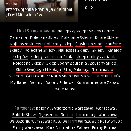
Monika
PINternet.pl
Przedwojenna Gdynia jak na dłoni.
Kurs Animatora Z
„Trefl Miniatury” w ...
21.10.2023
Linki Sponsorowane:
Najlepszy Sklep
:
Sklepy Godne
Zaufania
:
Polecany Sklep
:
Polecane Sklepy
:
Dobre Sklepy
:
Najlepsze Sklepy
:
Polecany Sklep
:
Śląsk
:
Poznań
:
Zaufane
Sklepy
:
Polecane Sklepy
:
Najlepsze Sklepy
:
Sklepy
:
Katalog
Sklepów
:
Sklepy Godne Zaufania
:
Sklep Godny Zaufania
:
Polecane Sklepy
:
Sklep Godny Zaufania
:
Zaufany Sklep
:
Sklep Świętego Mikołaja
:
Strój Mikołaja
:
Trójmiasto
:
Wiadomości Lokalne
:
Party Shop
:
Warszawa
:
Rumia
:
Bańki
Mydlane
:
Balony
:
Balony Foliowe
:
Kurs Animatora Zabaw
:
Twoje Miasto
Partnerzy:
Balony
:
Wydarzenia Warszawa
:
Warszawa
:
Bubble Show
:
Ogłoszenia Rumia
:
Informacje Warszawa
:
Ogłoszenia Warszawa
:
Katalog Firm Warszawa
:
Party Shop
:
Firmy Warszawa
:
Kurs Animatora Zabaw
:
Firmy Rumia
: