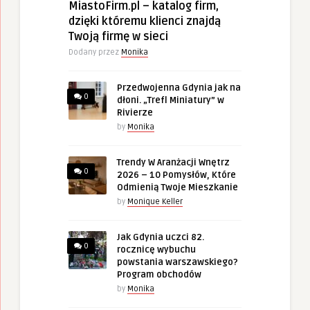
MiastoFirm.pl – katalog firm,
dzięki któremu klienci znajdą
Twoją firmę w sieci
Dodany przez
Monika
Przedwojenna Gdynia jak na
0
dłoni. „Trefl Miniatury” w
Rivierze
by
Monika
Trendy W Aranżacji Wnętrz
0
2026 – 10 Pomysłów, Które
Odmienią Twoje Mieszkanie
by
Monique Keller
Jak Gdynia uczci 82.
0
rocznicę wybuchu
powstania warszawskiego?
Program obchodów
by
Monika