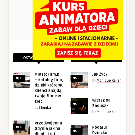
OSTATNIE PINEZKI
POWIĄZANE PINEZKI
MiastoFirm.pl
Jak Żyć?
0
0
– katalog firm,
by
Monique Keller
dzięki któremu
klienci znajdą
Twoją firmę w
Wiersz na
sieci
0
Zaduszki
by
Monika
by
Monique Keller
Przedwojenna
0
Podaruj
Gdynia jak na
0
Dziecku
dłoni. „Trefl