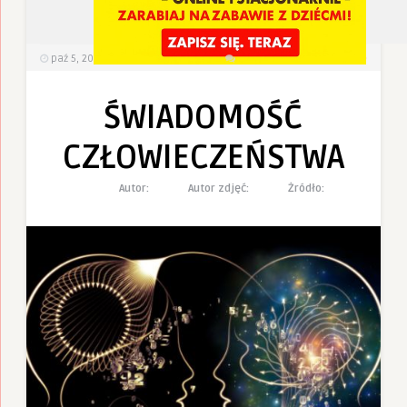
4
0
paź 5, 2022
468
Wyświetlenia
0 Komentarzy
ŚWIADOMOŚĆ
CZŁOWIECZEŃSTWA
Autor:
Autor zdjęć:
Żródło: