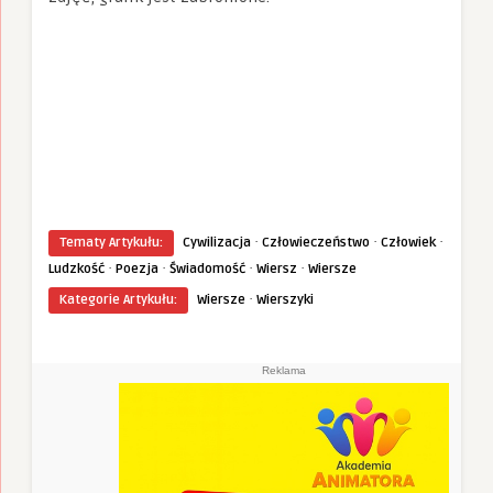
·
·
·
Tematy Artykułu:
Cywilizacja
Człowieczeństwo
Człowiek
·
·
·
·
Ludzkość
Poezja
Świadomość
Wiersz
Wiersze
·
Kategorie Artykułu:
Wiersze
Wierszyki
Reklama