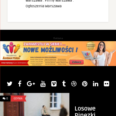
Warszawa
:
Firmy Warszawa
:
Ogłoszenia Warszawa
Reklama
0
GDYNIA
0
KURSY I SZKOLENIA
Losowe
Pinezki