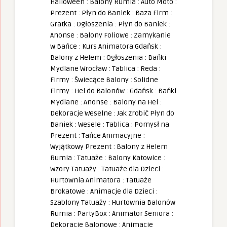
Halloween
:
Balony Rumia
:
Auto Moto
:
Prezent
:
Płyn do Baniek
:
Baza Firm
:
Gratka
:
Ogłoszenia
:
Płyn do Baniek
:
Anonse
:
Balony Foliowe
:
Zamykanie
w Bańce
:
Kurs Animatora Gdańsk
:
Balony z Helem
:
Ogłoszenia
:
Bańki
Mydlane Wrocław
:
Tablica
:
Reda
:
Firmy
:
Świecące Balony
:
Solidne
Firmy
:
Hel do Balonów
:
Gdańsk
:
Bańki
Mydlane
:
Anonse
:
Balony na Hel
:
Dekoracje Weselne
:
Jak zrobić Płyn do
Baniek
:
Wesele
:
Tablica
:
Pomysł na
Prezent
:
Tańce Animacyjne
:
Wyjątkowy Prezent
:
Balony z Helem
Rumia
:
Tatuaże
:
Balony Katowice
:
Wzory Tatuaży
:
Tatuaże dla Dzieci
:
Hurtownia Animatora
:
Tatuaże
Brokatowe
:
Animacje dla Dzieci
:
Szablony Tatuaży
:
Hurtownia Balonów
Rumia
:
PartyBox
:
Animator Seniora
:
Dekoracje Balonowe
:
Animacje