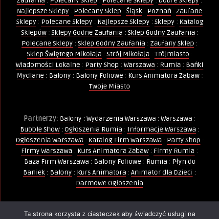
Zaufania
:
Polecany Sklep
:
Polecane Sklepy
:
Dobre Sklepy
:
Najlepsze Sklepy
:
Polecany Sklep
:
Śląsk
:
Poznań
:
Zaufane
Sklepy
:
Polecane Sklepy
:
Najlepsze Sklepy
:
Sklepy
:
Katalog
Sklepów
:
Sklepy Godne Zaufania
:
Sklep Godny Zaufania
:
Polecane Sklepy
:
Sklep Godny Zaufania
:
Zaufany Sklep
:
Sklep Świętego Mikołaja
:
Strój Mikołaja
:
Trójmiasto
:
Wiadomości Lokalne
:
Party Shop
:
Warszawa
:
Rumia
:
Bańki
Mydlane
:
Balony
:
Balony Foliowe
:
Kurs Animatora Zabaw
:
Twoje Miasto
Partnerzy:
Balony
:
Wydarzenia Warszawa
:
Warszawa
:
Bubble Show
:
Ogłoszenia Rumia
:
Informacje Warszawa
:
Ogłoszenia Warszawa
:
Katalog Firm Warszawa
:
Party Shop
:
Firmy Warszawa
:
Kurs Animatora Zabaw
:
Firmy Rumia
:
Baza Firm Warszawa
:
Balony Foliowe
:
Rumia
:
Płyn do
Baniek
:
Balony
:
Kurs Animatora
:
Animator dla Dzieci
:
Darmowe Ogłoszenia
Ta strona korzysta z ciasteczek aby świadczyć usługi na
Wszelkie Prawa Zastrzeżone - Kopiowanie, powielanie i