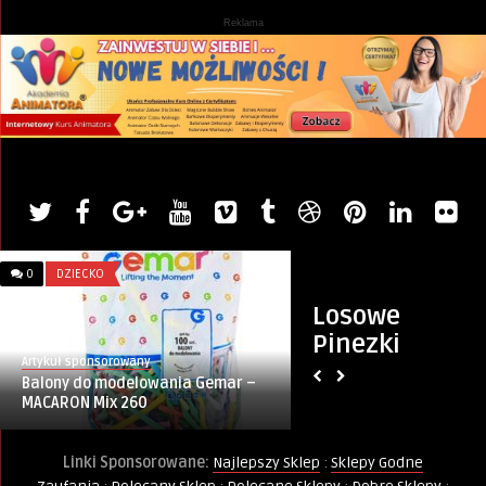
Reklama
0
DZIECKO
0
MIASTO
Losowe
Pinezki
Artykuł sponsorowany
Monika
Balony do modelowania Gemar –
Warszawskie Włoc
MACARON Mix 260
Linki Sponsorowane:
Najlepszy Sklep
:
Sklepy Godne