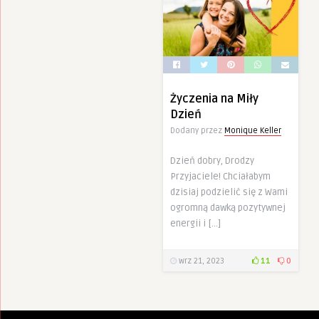
Życzenia na Miły
Dzień
Dodany przez
Monique Keller
Dzień dobry, Drodzy
Przyjaciele! Chciałabym
dzisiaj podzielić się z Wami
ogromną dawką pozytywnej
energii i […]
wrz 21, 2023
11
0