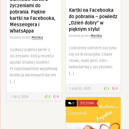
życzeniami do
Kartki na Facebooka
pobrania. Piękne
do pobrania – powiedz
kartki na Facebooka,
„Dzień dobry” w
Messengera i
pięknym stylu!
WhatsAppa
Dodany przez
Monika
Dodany przez
Monika
Codzienny uśmiech zaczyna
Szukasz pięknej kartki z
się od drobiazgów. Ciepłe
życzeniami, którą możesz
słowo, mały gest, albo…
wysłać bliskiej osobie?
ładna kartka z życzeniami.
Przygotowaliśmy wyjątkową
[…]
kolekcję darmowych kartek
[…]
paź 11, 2025
1
0
lip 2, 2026
2
0
0
ŻYCZENIA