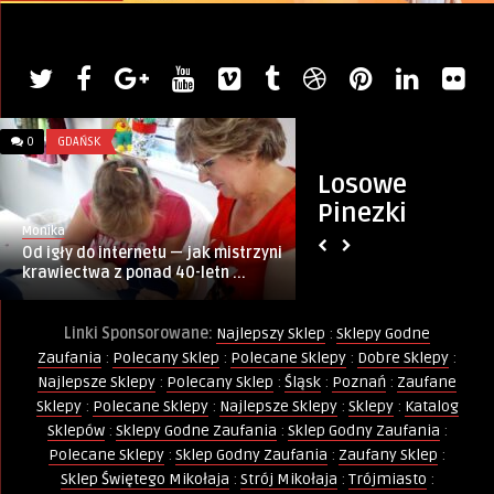
0
GDAŃSK
0
ZŁOTE MYŚLI
Losowe
Pinezki
Monika
Wierszokleta
Od igły do internetu — jak mistrzyni
Przezwyciężyć Osa
krawiectwa z ponad 40-letn ...
Linki Sponsorowane:
Najlepszy Sklep
:
Sklepy Godne
Zaufania
:
Polecany Sklep
:
Polecane Sklepy
:
Dobre Sklepy
:
Najlepsze Sklepy
:
Polecany Sklep
:
Śląsk
:
Poznań
:
Zaufane
Sklepy
:
Polecane Sklepy
:
Najlepsze Sklepy
:
Sklepy
:
Katalog
Sklepów
:
Sklepy Godne Zaufania
:
Sklep Godny Zaufania
:
Polecane Sklepy
:
Sklep Godny Zaufania
:
Zaufany Sklep
:
Sklep Świętego Mikołaja
:
Strój Mikołaja
:
Trójmiasto
: