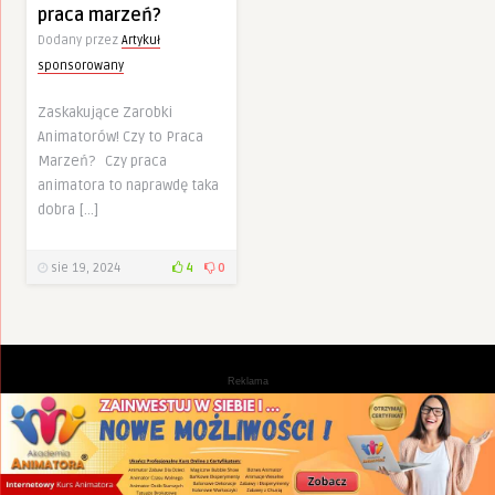
praca marzeń?
Dodany przez
Artykuł
sponsorowany
Zaskakujące Zarobki
Animatorów! Czy to Praca
Marzeń? Czy praca
animatora to naprawdę taka
dobra […]
sie 19, 2024
4
0
Reklama