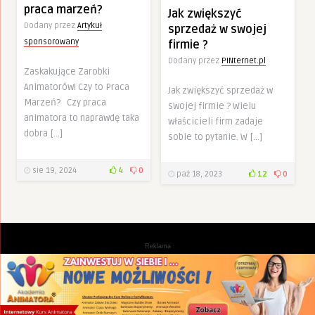
praca marzeń?
Jak zwiększyć
Dodany przez
Artykuł
sprzedaż w swojej
sponsorowany
firmie ?
Dodany przez
PINternet.pl
Zaskakujące Zarobki
Animatorów! Czy to Praca
Jak zwiększyć sprzedaż w
Marzeń? Czy praca
swojej firmie ? Wielu
animatora to naprawdę taka
właścicieli firm zadaje
dobra […]
sobie to pytanie. W […]
sie 19, 2024
4
0
paź 18, 2023
12
0
Reklama