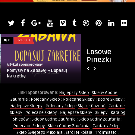
0
DZIECKO
0
MIESZKANIE I DOM
Losowe
Pinezki
Artykuł sponsorowany
PINternet.pl
Pomysły na Zabawę – Dopasuj
Hałas, krzyki i bra
Nakrętkę
nie dają żyć
Linki Sponsorowane:
Najlepszy Sklep
:
Sklepy Godne
Zaufania
:
Polecany Sklep
:
Polecane Sklepy
:
Dobre Sklepy
:
Najlepsze Sklepy
:
Polecany Sklep
:
Śląsk
:
Poznań
:
Zaufane
Sklepy
:
Polecane Sklepy
:
Najlepsze Sklepy
:
Sklepy
:
Katalog
Sklepów
:
Sklepy Godne Zaufania
:
Sklep Godny Zaufania
:
Polecane Sklepy
:
Sklep Godny Zaufania
:
Zaufany Sklep
:
Sklep Świętego Mikołaja
:
Strój Mikołaja
:
Trójmiasto
: