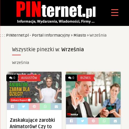
: : : PINternet.pl - Portal Informacyjny
»
Miasto
»
Września
Wszystkie pinezki w:
Września
Września
0
AUGUSTÓW
0
BIZNES
Zaskakujące zarobki
Animatorów! Czy to