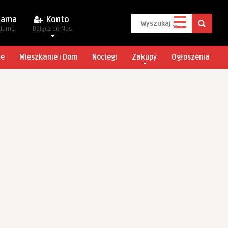
lama
Konto
klamę
Dołącz do Nas
je
Mieszkanie i Dom
Noclegi
Zakupy
Ogłoszenia