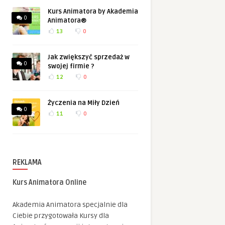
Kurs Animatora by Akademia
0
Animatora®
13
0
Jak zwiększyć sprzedaż w
0
swojej firmie ?
12
0
Życzenia na Miły Dzień
0
11
0
REKLAMA
Kurs Animatora Online
Akademia Animatora specjalnie dla
Ciebie przygotowała Kursy dla