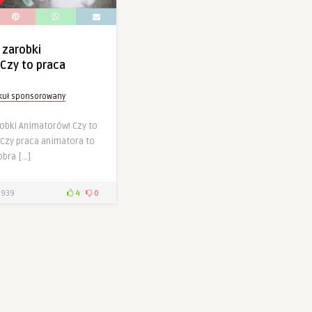
 zarobki
Czy to praca
ykuł sponsorowany
obki Animatorów! Czy to
zy praca animatora to
obra […]
939
4
0