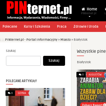
Home
PINternet.pl
L
Polecane
Kursy i Szkolenia
Praca
Zdrowie i Uroda
: : : PINternet.pl - Portal Informacyjny
»
Miasto
»
Białystok
Szukaj
Wszystkie pine
Szukaj
Białystok
0
AUGUSTÓW
POLECANE ARTYKUŁY
0
GDYNIA