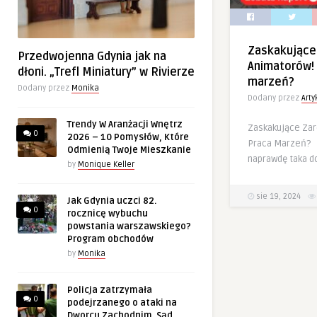
Zaskakujące
Przedwojenna Gdynia jak na
Animatorów! 
dłoni. „Trefl Miniatury” w Rivierze
marzeń?
Dodany przez
Monika
Dodany przez
Art
Trendy W Aranżacji Wnętrz
Zaskakujące Zar
0
2026 – 10 Pomysłów, Które
Praca Marzeń? C
Odmienią Twoje Mieszkanie
naprawdę taka d
by
Monique Keller
sie 19, 2024
Jak Gdynia uczci 82.
0
rocznicę wybuchu
powstania warszawskiego?
Program obchodów
by
Monika
Policja zatrzymała
0
podejrzanego o ataki na
Dworcu Zachodnim. Sąd