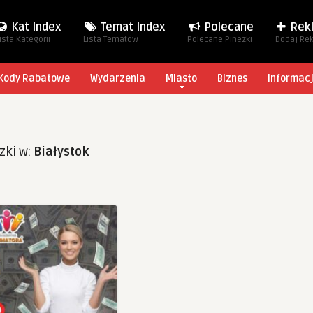
Kat Index
Temat Index
Polecane
Rek
ista Kategorii
Lista Tematów
Polecane Pinezki
Dodaj Re
Kody Rabatowe
Wydarzenia
Miasto
Biznes
Informac
zki w:
Białystok