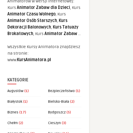
Animatorów w wersji internetowej:
Kurs
Animator Zabaw dla Dzieci
, Kurs
Animator Czasu Wolnego
, Kurs
Animator Osób Starszych
,
Kurs
Dekoracji Balonowych
,
Kurs Tatuaży
Brokatowych
, Kurs
Animator Zabaw
...
Wszystkie Kursy Animatora znajdziesz
na stronie:
www.
KursAnimatora.pl
KATEGORIE
Augustów
(1)
Bezpieczeństwo
(1)
Białystok
(1)
Bielsko-Biała
(2)
Biznes
(17)
Bydgoszcz
(5)
Chełm
(2)
Cieszyn
(3)