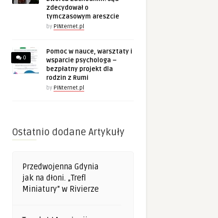
zdecydował o
tymczasowym areszcie
by
PINternet.pl
Pomoc w nauce, warsztaty i
0
wsparcie psychologa –
bezpłatny projekt dla
rodzin z Rumi
by
PINternet.pl
Ostatnio dodane Artykuły
Przedwojenna Gdynia
jak na dłoni. „Trefl
Miniatury” w Rivierze