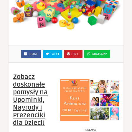
SHARE
TWEET
PIN IT
WHATSAPP
Zobacz
doskonałe
pomysły na
Upominki,
Nagrody i
Prezenciki
dla Dzieci!
REKLAMA