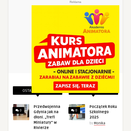
Reklama
OSTATNIE PINEZKI
POWIĄZANE PINEZKI
Przedwojenna
Początek Roku
0
0
Gdynia jak na
Szkolnego
dłoni. „Trefl
2025
Miniatury” w
by
Monika
Rivierze