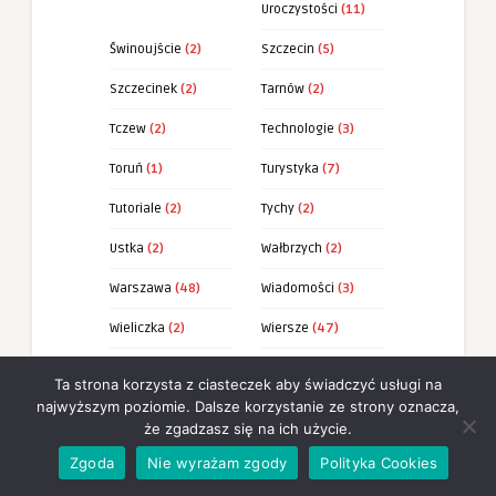
Uroczystości
(11)
Świnoujście
(2)
Szczecin
(5)
Szczecinek
(2)
Tarnów
(2)
Tczew
(2)
Technologie
(3)
Toruń
(1)
Turystyka
(7)
Tutoriale
(2)
Tychy
(2)
Ustka
(2)
Wałbrzych
(2)
Warszawa
(48)
Wiadomości
(3)
Wieliczka
(2)
Wiersze
(47)
Wierszyki
(73)
Władysławowo
(2)
Ta strona korzysta z ciasteczek aby świadczyć usługi na
najwyższym poziomie. Dalsze korzystanie ze strony oznacza,
Włocławek
(2)
Wrocław
(9)
że zgadzasz się na ich użycie.
Września
(2)
Wydarzenia
(29)
Zgoda
Nie wyrażam zgody
Polityka Cookies
Zakopane
(2)
Zakupy
(40)