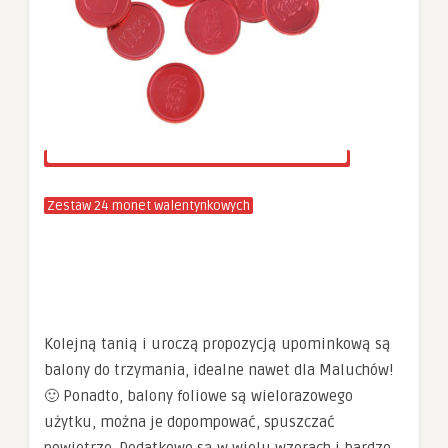
Zestaw 24 monet walentynkowych
Kolejną tanią i uroczą propozycją upominkową są
balony do trzymania, idealne nawet dla Maluchów!
🙂 Ponadto, balony foliowe są wielorazowego
użytku, można je dopompować, spuszczać
powietrze. Dodatkowo są w wielu wzorach i bardzo