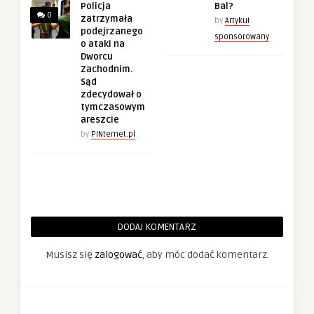
Policja
Bal?
0
zatrzymała
by
Artykuł
podejrzanego
sponsorowany
o ataki na
Dworcu
Zachodnim.
Sąd
zdecydował o
tymczasowym
areszcie
by
PINternet.pl
DODAJ KOMENTARZ
Musisz się
zalogować
, aby móc dodać komentarz.