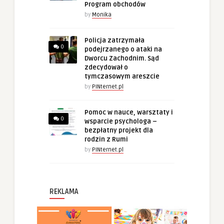
Program obchodów
by
Monika
Policja zatrzymała
0
podejrzanego o ataki na
Dworcu Zachodnim. Sąd
zdecydował o
tymczasowym areszcie
by
PINternet.pl
Pomoc w nauce, warsztaty i
0
wsparcie psychologa –
bezpłatny projekt dla
rodzin z Rumi
by
PINternet.pl
REKLAMA