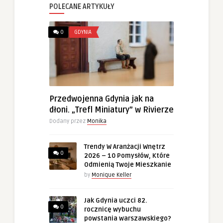
POLECANE ARTYKUŁY
0
GDYNIA
Przedwojenna Gdynia jak na
dłoni. „Trefl Miniatury” w Rivierze
Dodany przez
Monika
Trendy W Aranżacji Wnętrz
0
2026 – 10 Pomysłów, Które
Odmienią Twoje Mieszkanie
by
Monique Keller
Jak Gdynia uczci 82.
0
rocznicę wybuchu
powstania warszawskiego?