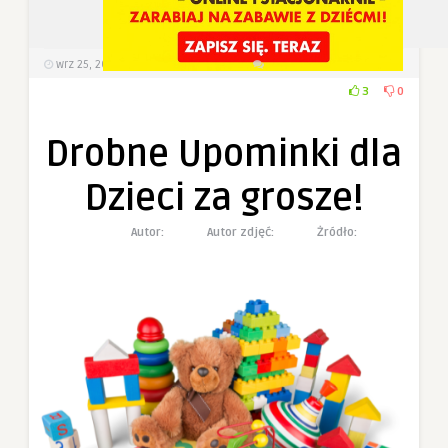
wrz 25, 2022
491
Wyświetlenia
0 Komentarzy
3
0
Drobne Upominki dla
Dzieci za grosze!
Autor:
Autor zdjęć:
Żródło: