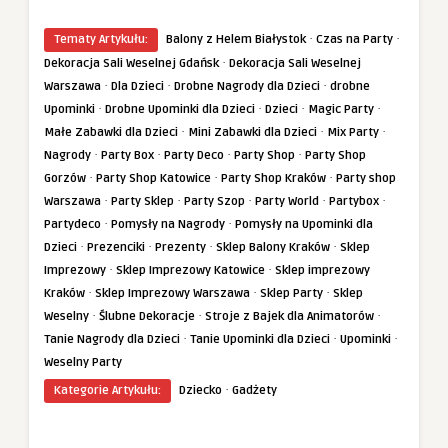
·
·
Tematy Artykułu:
Balony z Helem Białystok
Czas na Party
·
Dekoracja Sali Weselnej Gdańsk
Dekoracja Sali Weselnej
·
·
·
Warszawa
Dla Dzieci
Drobne Nagrody dla Dzieci
drobne
·
·
·
·
Upominki
Drobne Upominki dla Dzieci
Dzieci
Magic Party
·
·
·
Małe Zabawki dla Dzieci
Mini Zabawki dla Dzieci
Mix Party
·
·
·
·
Nagrody
Party Box
Party Deco
Party Shop
Party Shop
·
·
·
Gorzów
Party Shop Katowice
Party Shop Kraków
Party shop
·
·
·
·
·
Warszawa
Party Sklep
Party Szop
Party World
Partybox
·
·
Partydeco
Pomysły na Nagrody
Pomysły na Upominki dla
·
·
·
·
Dzieci
Prezenciki
Prezenty
Sklep Balony Kraków
Sklep
·
·
Imprezowy
Sklep Imprezowy Katowice
Sklep imprezowy
·
·
·
Kraków
Sklep Imprezowy Warszawa
Sklep Party
Sklep
·
·
·
Weselny
Ślubne Dekoracje
Stroje z Bajek dla Animatorów
·
·
·
Tanie Nagrody dla Dzieci
Tanie Upominki dla Dzieci
Upominki
Weselny Party
·
Kategorie Artykułu:
Dziecko
Gadżety