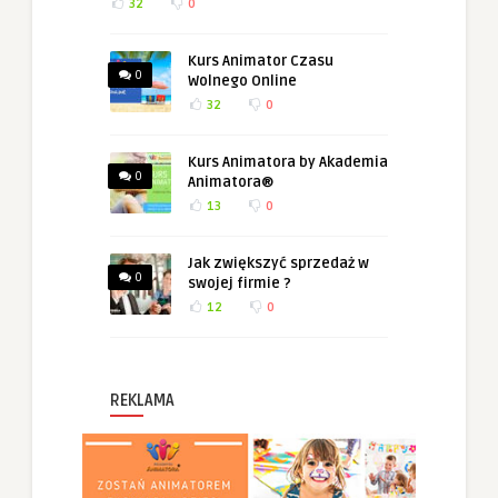
32
0
Kurs Animator Czasu
0
Wolnego Online
32
0
Kurs Animatora by Akademia
0
Animatora®
13
0
Jak zwiększyć sprzedaż w
0
swojej firmie ?
12
0
REKLAMA