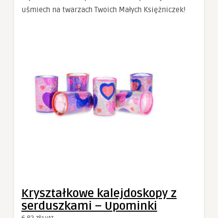
uśmiech na twarzach Twoich Małych Księżniczek!
Kryształkowe kalejdoskopy z
serduszkami – Upominki
6.82
zł
z VAT