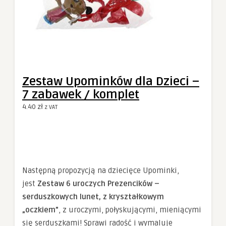
Zestaw Upominków dla Dzieci –
7 zabawek / komplet
4.40
zł
z VAT
Następną propozycją na dziecięce Upominki,
jest
Zestaw 6 uroczych Prezencików –
serduszkowych lunet, z kryształkowym
„oczkiem”
, z uroczymi, połyskującymi, mieniącymi
się serduszkami! Sprawi radość i wymaluje