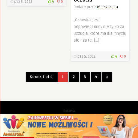
Uczucia
paź 5, 2022
4
0
Dodany przez
Wierszokleta
„Człowiek jest
odpowiedzialny nie tylko za
uczucia, które ma dla innych,
ale i za te, […]
paź 5, 2022
4
0
Strona 1 of 4
1
2
3
4
»
Reklama