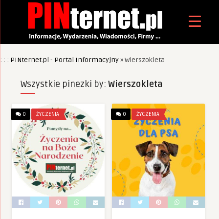
: : : PINternet.pl - Portal Informacyjny
»
Wierszokleta
Wszystkie pinezki by:
Wierszokleta
0
ŻYCZENIA
0
ŻYCZENIA