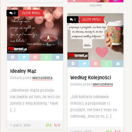
REKLAMA
0
ZŁOTE MYŚLI
0
ZŁOTE MYŚLI
Idealny Mąż
Według Kolejności
Dodany przez
Wierszokleta
Dodany przez
Wierszokleta
„Idealnego męża poznaje
się zwykle po tym, że jest on
„Gdy kobieta odmawia
żonaty z inną kobietą.” Faye
miłości, a proponuje ci
[…]
przyjaźń, nie bierz tego za
odmowę; znaczy to, […]
paź 5, 2022
5
0
paź 5, 2022
4
0