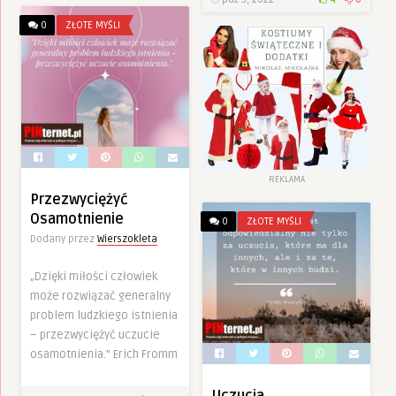
0
ZŁOTE MYŚLI
REKLAMA
Przezwyciężyć
Osamotnienie
0
ZŁOTE MYŚLI
Dodany przez
Wierszokleta
„Dzięki miłości człowiek
może rozwiązać generalny
problem ludzkiego istnienia
– przezwyciężyć uczucie
osamotnienia.” Erich Fromm