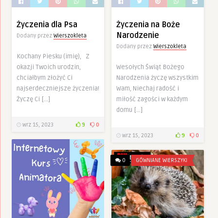
Życzenia dla Psa
Życzenia na Boże
Narodzenie
Dodany przez
Wierszokleta
Dodany przez
Wierszokleta
Kochany Piesku (imię), Z
okazji Twoich urodzin,
Wesołych Świąt Bożego
chciałbym złożyć Ci
Narodzenia życzę wszystkim
najserdeczniejsze życzenia!
Wam, Niechaj radość i
Życzę Ci […]
miłość zagości w każdym
domu […]
wrz 15, 2023
9
0
wrz 15, 2023
9
0
0
GÓWNIANE WIERSZYKI