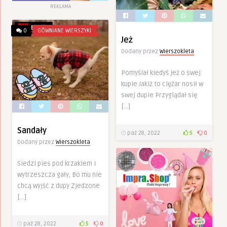
REKLAMA
0
GÓWNIANE WIERSZYKI
Jeż
Dodany przez
Wierszokleta
Pomyślał kiedyś jeż o swej
kupie Jakiż to ciężar nosił w
swej dupie Przyglądał się
[…]
Sandały
paź 28, 2022
5
0
Dodany przez
Wierszokleta
Siedzi pies pod krzakiem I
wytrzeszcza gały, Bo mu nie
chcą wyjść z dupy Zjedzone
[…]
paź 28, 2022
5
0