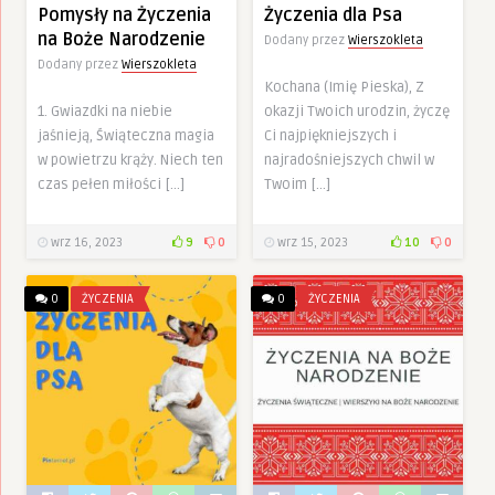
Pomysły na Życzenia
Życzenia dla Psa
na Boże Narodzenie
Dodany przez
Wierszokleta
Dodany przez
Wierszokleta
Kochana (Imię Pieska), Z
1. Gwiazdki na niebie
okazji Twoich urodzin, życzę
jaśnieją, Świąteczna magia
Ci najpiękniejszych i
w powietrzu krąży. Niech ten
najradośniejszych chwil w
czas pełen miłości […]
Twoim […]
wrz 16, 2023
9
0
wrz 15, 2023
10
0
0
ŻYCZENIA
0
ŻYCZENIA