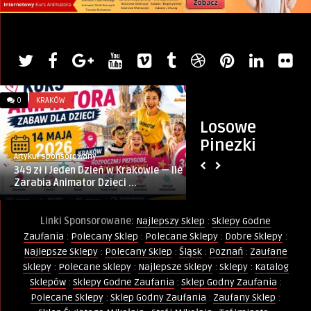
0
KRAKÓW
0
BIZNES
Losowe
Pinezki
Artykuł sponsorowany
Artykul sponsorowany
349 zł i Jeden Dzień w Krakowie — Ile
ZaufanySklep.com –
Zarabia Animator Dzieci ...
siebie w jednym mi
Linki Sponsorowane:
Najlepszy Sklep
:
Sklepy Godne
Zaufania
:
Polecany Sklep
:
Polecane Sklepy
:
Dobre Sklepy
:
Najlepsze Sklepy
:
Polecany Sklep
:
Śląsk
:
Poznań
:
Zaufane
Sklepy
:
Polecane Sklepy
:
Najlepsze Sklepy
:
Sklepy
:
Katalog
Sklepów
:
Sklepy Godne Zaufania
:
Sklep Godny Zaufania
:
Polecane Sklepy
:
Sklep Godny Zaufania
:
Zaufany Sklep
: