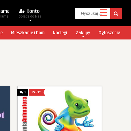
lama
Konto
klamę
Dołącz do Nas
je
Mieszkanie i Dom
Noclegi
Zakupy
Ogłoszenia
0
PARTY