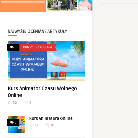
NAJWYŻEJ OCENIANE ARTYKUŁY
0
KURSY I SZKOLENIA
Kurs Animator Czasu Wolnego
Online
32
0
Kurs Animatora Online
0
32
0