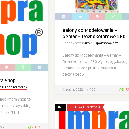
Balony do Modelowania –
Gemar – Różnokolorowe 260
Dodany przez
Artykuł sponsorowany
Balony do Modelowania – Gemar –
Różnokolorowe 260 Wysokiej jakości,
cenione przez profesjonalnych
dekoratorów i […]
ra.Shop
ykuł sponsorowany
paź 4, 2022
490
3
Shop Impra Shop to
ym kupisz wysokiej
0
KULTURA I ROZRYWKA
W naszej […]
798
5
1