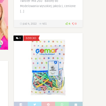
Twister Mix 260 Balony do
Modelowania Wysokiej jakości, cenione
[…]
paź 4, 2022
451
4
0
0
DZIECKO