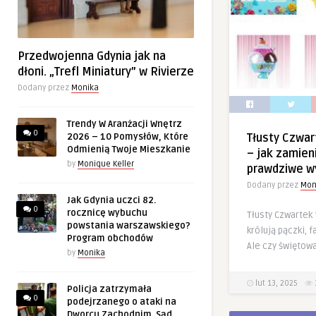
Przedwojenna Gdynia jak na
dłoni. „Trefl Miniatury” w Rivierze
Dodany przez
Monika
Trendy W Aranżacji Wnętrz
0
2026 – 10 Pomysłów, Które
Tłusty Czwar
Odmienią Twoje Mieszkanie
– jak zamien
by
Monique Keller
prawdziwe w
Dodany przez
Mon
Jak Gdynia uczci 82.
0
rocznicę wybuchu
Tłusty Czwartek 
powstania warszawskiego?
królują pączki, f
Program obchodów
Ale czy świętowa
by
Monika
lut 13, 2025
Policja zatrzymała
0
podejrzanego o ataki na
Dworcu Zachodnim. Sąd