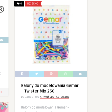
0
DZIECKO
z
Balony do modelowania Gemar
– Twister Mix 260
0
Dodany przez
Artykuł sponsorowany
Balony do modelowania Gemar –