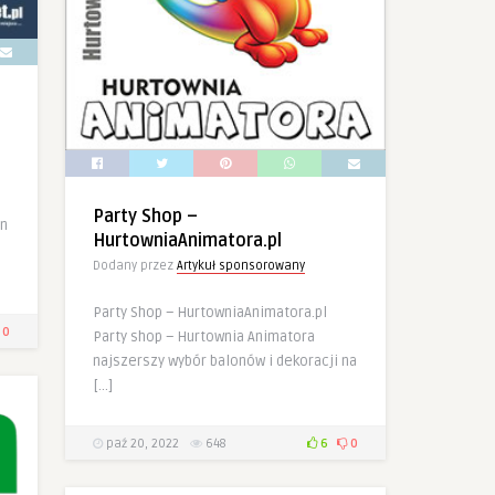
Party Shop –
en
HurtowniaAnimatora.pl
Dodany przez
Artykuł sponsorowany
Party Shop – HurtowniaAnimatora.pl
0
Party shop – Hurtownia Animatora
najszerszy wybór balonów i dekoracji na
[…]
paź 20, 2022
648
6
0