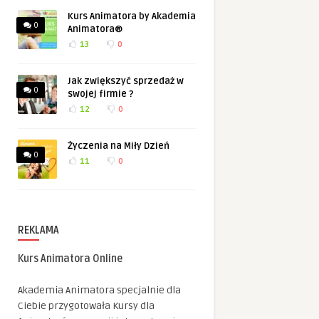
Kurs Animatora by Akademia
0
Animatora®
13
0
Jak zwiększyć sprzedaż w
0
swojej firmie ?
12
0
Życzenia na Miły Dzień
0
11
0
REKLAMA
Kurs Animatora Online
Akademia Animatora specjalnie dla
Ciebie przygotowała Kursy dla