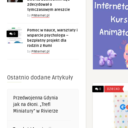
zdecydował o
tymczasowym areszcie
by
PINternet.pl
Pomoc w nauce, warsztaty i
0
wsparcie psychologa –
bezpłatny projekt dla
rodzin z Rumi
by
PINternet.pl
Ostatnio dodane Artykuły
0
DZIECKO
Przedwojenna Gdynia
jak na dłoni. „Trefl
Miniatury” w Rivierze