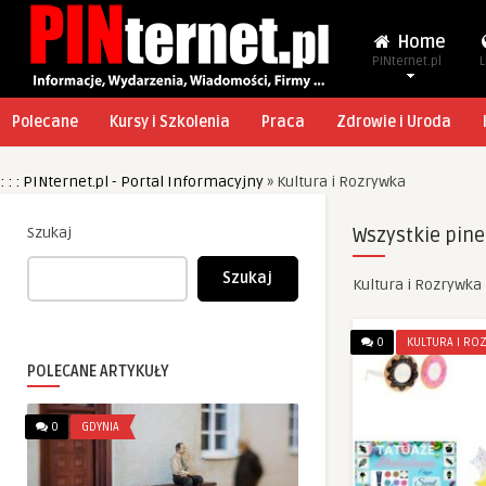
Home
PINternet.pl
L
Polecane
Kursy i Szkolenia
Praca
Zdrowie i Uroda
: : : PINternet.pl - Portal Informacyjny
»
Kultura i Rozrywka
Szukaj
Wszystkie pine
Szukaj
Kultura i Rozrywka
0
KULTURA I RO
POLECANE ARTYKUŁY
0
GDYNIA