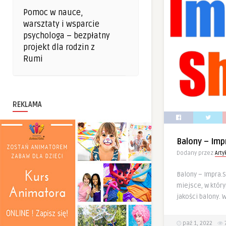
Pomoc w nauce,
warsztaty i wsparcie
psychologa – bezpłatny
projekt dla rodzin z
Rumi
REKLAMA
Balony – Imp
Dodany przez
Art
Balony – Impra.
miejsce, w któr
jakości balony. 
paź 1, 2022