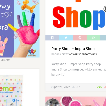
Party Shop – Impra.Shop
Dodany przez
Artykuł sponsorowany
REKLAMA
Party Shop – Impra.Shop Party shop –
Impra Shop to miejsce, w którym kupis
balony […]
paź 20, 2022
687
5