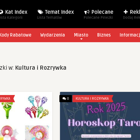
Kat Index
Temat Index
Polecane
Rek
ista Kategorii
Lista Tematów
Polecane Pinezki
Dodaj Re
Kody Rabatowe
Wydarzenia
Miasto
Biznes
Informac
zki w:
Kultura i Rozrywka
ZRYWKA
0
KULTURA I ROZRYWKA