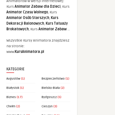
Animatorów w wersji internetowej:
Kurs
Animator Zabaw dla Dzieci
, Kurs
Animator Czasu Wolnego
, Kurs
Animator Osób Starszych
,
Kurs
Dekoracji Balonowych
,
Kurs Tatuaży
Brokatowych
, Kurs
Animator Zabaw
...
Wszystkie Kursy Animatora znajdziesz
na stronie:
www.
KursAnimatora.pl
KATEGORIE
Augustów
(1)
Bezpieczeństwo
(1)
Białystok
(1)
Bielsko-Biała
(2)
Biznes
(17)
Bydgoszcz
(5)
Chełm
(2)
Cieszyn
(3)