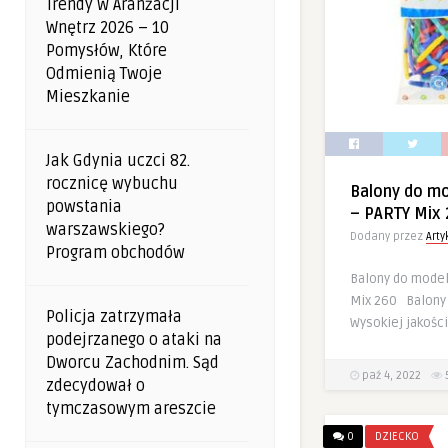
Trendy W Aranżacji
Wnętrz 2026 – 10
Pomysłów, Które
Odmienią Twoje
Mieszkanie
Jak Gdynia uczci 82.
rocznicę wybuchu
Balony do m
powstania
– PARTY Mix
warszawskiego?
Dodany przez
Art
Program obchodów
Balony do mode
Mix 260 Balony
Policja zatrzymała
Wysokiej jakości
podejrzanego o ataki na
Dworcu Zachodnim. Sąd
paź 4, 2022
zdecydował o
tymczasowym areszcie
0
DZIECKO