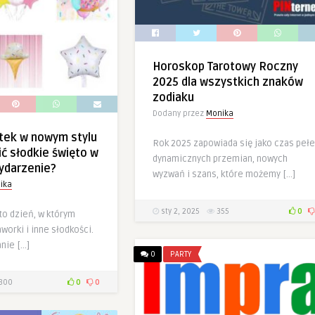
Horoskop Tarotowy Roczny
2025 dla wszystkich znaków
zodiaku
Dodany przez
Monika
tek w nowym stylu
Rok 2025 zapowiada się jako czas peł
ić słodkie święto w
dynamicznych przemian, nowych
ydarzenie?
wyzwań i szans, które możemy […]
ika
sty 2, 2025
355
0
to dzień, w którym
aworki i inne słodkości.
nie […]
0
PARTY
300
0
0