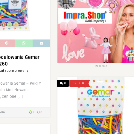
odelowania Gemar
 260
REKLAMA
ykuł sponsorowany
lowania Gemar – PARTY
0
DZIECKO
 do Modelowania
, cenione […]
504
3
0