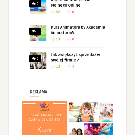
0
Wolnego Online
32
0
Kurs Animatora by Akademia
0
Animatora®
13
0
Jak zwiększyć sprzedaż w
0
swojej firmie ?
12
0
REKLAMA