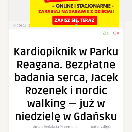
cze 12, 2026
108
Wyświetlenia
0 Komentarzy
2
0
Kardiopiknik w Parku
Reagana. Bezpłatne
badania serca, Jacek
Rozenek i nordic
walking — już w
niedzielę w Gdańsku
Autor:
Redakcja Pinternet.pl
Autor zdjęć: