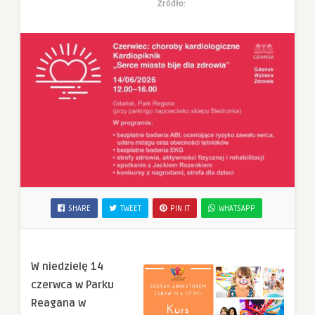
Żródło:
SHARE
TWEET
PIN IT
WHATSAPP
W niedzielę 14
czerwca w Parku
Reagana w