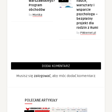
warszawskiego?
nauce,
Program
warsztaty i
obchodów
wsparcie
psychologa –
by
Monika
bezpłatny
projekt dla
rodzin z Rumi
by
PINternet.pl
DODAJ KOMENTARZ
Musisz się
zalogować
, aby móc dodać komentarz.
POLECANE ARTYKUŁY