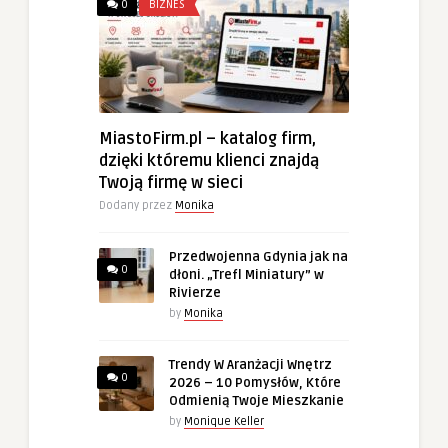
0
BIZNES
MiastoFirm.pl – katalog firm,
dzięki któremu klienci znajdą
Twoją firmę w sieci
Dodany przez
Monika
Przedwojenna Gdynia jak na
0
dłoni. „Trefl Miniatury” w
Rivierze
by
Monika
Trendy W Aranżacji Wnętrz
0
2026 – 10 Pomysłów, Które
Odmienią Twoje Mieszkanie
by
Monique Keller