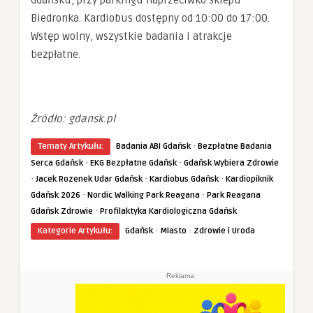
Gdańsku, przy parkingu naprzeciwko sklepu
Biedronka. Kardiobus dostępny od 10:00 do 17:00.
Wstęp wolny, wszystkie badania i atrakcje
bezpłatne.
Źródło: gdansk.pl
·
Tematy Artykułu:
Badania ABI Gdańsk
Bezpłatne Badania
·
·
Serca Gdańsk
EKG Bezpłatne Gdańsk
Gdańsk Wybiera Zdrowie
·
·
·
Jacek Rozenek Udar Gdańsk
Kardiobus Gdańsk
Kardiopiknik
·
·
Gdańsk 2026
Nordic Walking Park Reagana
Park Reagana
·
Gdańsk Zdrowie
Profilaktyka Kardiologiczna Gdańsk
·
·
Kategorie Artykułu:
Gdańsk
Miasto
Zdrowie i Uroda
Reklama