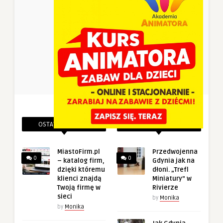
OSTATNIE PINEZKI
POWIĄZANE PINEZKI
MiastoFirm.pl
Przedwojenna
0
0
– katalog firm,
Gdynia jak na
dzięki któremu
dłoni. „Trefl
klienci znajdą
Miniatury” w
Twoją firmę w
Rivierze
sieci
by
Monika
by
Monika