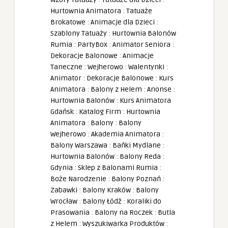
Hurtownia Animatora
:
Tatuaże
Brokatowe
:
Animacje dla Dzieci
:
Szablony Tatuaży
:
Hurtownia Balonów
Rumia
:
PartyBox
:
Animator Seniora
:
Dekoracje Balonowe
:
Animacje
Taneczne
:
Wejherowo
:
Walentynki
:
Animator
:
Dekoracje Balonowe
:
Kurs
Animatora
:
Balony z Helem
:
Anonse
:
Hurtownia Balonów
:
Kurs Animatora
Gdańsk
:
Katalog Firm
:
Hurtownia
Animatora
:
Balony
:
Balony
Wejherowo
:
Akademia Animatora
:
Balony Warszawa
:
Bańki Mydlane
:
Hurtownia Balonów
:
Balony Reda
:
Gdynia
:
Sklep z Balonami Rumia
:
Boże Narodzenie
:
Balony Poznań
:
Zabawki
:
Balony Kraków
:
Balony
Wrocław
:
Balony Łódź
:
Koraliki do
Prasowania
:
Balony na Roczek
:
Butla
z Helem
:
Wyszukiwarka Produktów
: