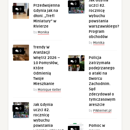
Jak Gdynia
0
Przedwojenna
uczci 82.
0
Gdynia jak na
rocznicę
dłoni. „Trefl
wybuchu
Miniatury” w
powstania
Rivierze
warszawskiego?
Program
by
Monika
obchodów
by
Monika
Trendy W
0
Aranżacji
Wnętrz 2026 –
Policja
0
10 Pomysłów,
zatrzymała
Które
podejrzanego
Odmienią
o ataki na
Twoje
Dworcu
Mieszkanie
Zachodnim.
Sąd
by
Monique Keller
zdecydował o
tymczasowym
Jak Gdynia
areszcie
0
uczci 82.
by
PINternet.pl
rocznicę
wybuchu
powstania
Pomoc w
0