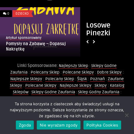
0
DZIECKO
0
MIASTO
Losowe
Pinezki
Artykuł sponsorowany
Artykuł sponsorowany
Pomysły na Zabawę – Dopasuj
Bezpłatne Ogłosze
Nakrętkę
MiastoOgloszen.pl
Linki Sponsorowane:
Najlepszy Sklep
:
Sklepy Godne
Zaufania
:
Polecany Sklep
:
Polecane Sklepy
:
Dobre Sklepy
:
Najlepsze Sklepy
:
Polecany Sklep
:
Śląsk
:
Poznań
:
Zaufane
Sklepy
:
Polecane Sklepy
:
Najlepsze Sklepy
:
Sklepy
:
Katalog
Sklepów
:
Sklepy Godne Zaufania
:
Sklep Godny Zaufania
:
Polecane Sklepy
:
Sklep Godny Zaufania
:
Zaufany Sklep
:
Ta strona korzysta z ciasteczek aby świadczyć usługi na
Sklep Świętego Mikołaja
:
Strój Mikołaja
:
Trójmiasto
:
najwyższym poziomie. Dalsze korzystanie ze strony oznacza,
Wiadomości Lokalne
:
Party Shop
:
Warszawa
:
Rumia
:
Bańki
że zgadzasz się na ich użycie.
Mydlane
:
Balony
:
Balony Foliowe
:
Kurs Animatora Zabaw
:
Twoje Miasto
Zgoda
Nie wyrażam zgody
Polityka Cookies