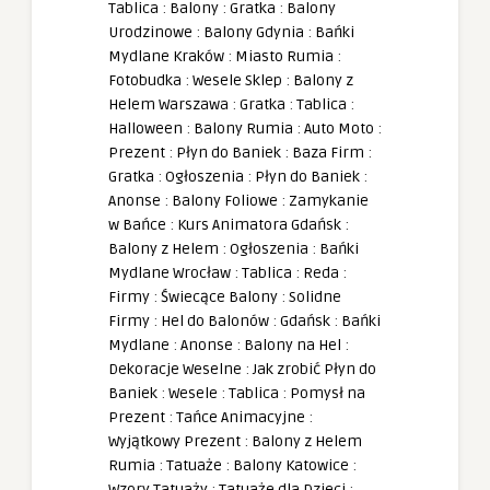
Tablica
:
Balony
:
Gratka
:
Balony
Urodzinowe
:
Balony Gdynia
:
Bańki
Mydlane Kraków
:
Miasto Rumia
:
Fotobudka
:
Wesele Sklep
:
Balony z
Helem Warszawa
:
Gratka
:
Tablica
:
Halloween
:
Balony Rumia
:
Auto Moto
:
Prezent
:
Płyn do Baniek
:
Baza Firm
:
Gratka
:
Ogłoszenia
:
Płyn do Baniek
:
Anonse
:
Balony Foliowe
:
Zamykanie
w Bańce
:
Kurs Animatora Gdańsk
:
Balony z Helem
:
Ogłoszenia
:
Bańki
Mydlane Wrocław
:
Tablica
:
Reda
:
Firmy
:
Świecące Balony
:
Solidne
Firmy
:
Hel do Balonów
:
Gdańsk
:
Bańki
Mydlane
:
Anonse
:
Balony na Hel
:
Dekoracje Weselne
:
Jak zrobić Płyn do
Baniek
:
Wesele
:
Tablica
:
Pomysł na
Prezent
:
Tańce Animacyjne
:
Wyjątkowy Prezent
:
Balony z Helem
Rumia
:
Tatuaże
:
Balony Katowice
:
Wzory Tatuaży
:
Tatuaże dla Dzieci
: