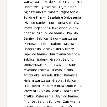
Warszawa
:
Płyn do Baniek Mydlanych
:
Darmowe Ogłoszenia Trójmiasto
:
Ogłoszenia Trójmiasto
:
Ogłoszenia
:
Solidne Firmy
:
Bezpłatne Ogłoszenia
:
Płyn do Baniek
:
Hurtownia Balonów
:
Party Shop
:
Bańki Mydlane
:
Balony
Gdańsk
:
Sznurki do Baniek
:
Kijki do
Baniek
:
Tablica
:
Balony Warszawa
:
Panorama Firm
:
Balony
:
Gratka
:
Obręcze do Baniek
:
Oferty Pracy
:
Łapki do Baniek
:
Hurtownia Balonów
:
Tablica
:
Balony
:
Gratka
:
Balony
Urodzinowe
:
Balony Gdynia
:
Bańki
Mydlane Kraków
:
Miasto Rumia
:
Fotobudka
:
Wesele Sklep
:
Balony z
Helem Warszawa
:
Gratka
:
Tablica
:
Halloween
:
Balony Rumia
:
Auto Moto
:
Prezent
:
Płyn do Baniek
:
Baza Firm
:
Gratka
:
Ogłoszenia
:
Płyn do Baniek
:
Anonse
:
Balony Foliowe
:
Zamykanie
w Bańce
:
Kurs Animatora Gdańsk
: