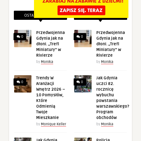
OSTATNIE PINEZKI
POWIĄZANE PINEZKI
Przedwojenna
Przedwojenna
0
0
Gdynia jak na
Gdynia jak na
dłoni. „Trefl
dłoni. „Trefl
Miniatury” w
Miniatury” w
Rivierze
Rivierze
by
Monika
by
Monika
Trendy W
Jak Gdynia
0
0
Aranżacji
uczci 82.
Wnętrz 2026 –
rocznicę
10 Pomysłów,
wybuchu
Które
powstania
Odmienią
warszawskiego?
Twoje
Program
Mieszkanie
obchodów
by
Monique Keller
by
Monika
Jak Gdynia
Policja