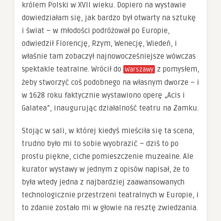
królem Polski w XVII wieku. Dopiero na wystawie
dowiedziałam się, jak bardzo był otwarty na sztukę
i świat – w młodości podróżował po Europie,
odwiedził Florencję, Rzym, Wenecję, Wiedeń, i
właśnie tam zobaczył najnowocześniejsze wówczas
spektakle teatralne. Wrócił do
z pomysłem,
Warszawy
żeby stworzyć coś podobnego na własnym dworze – i
w 1628 roku faktycznie wystawiono operę „Acis i
Galatea”, inaugurując działalność teatru na Zamku.
Stojąc w sali, w której kiedyś mieściła się ta scena,
trudno było mi to sobie wyobrazić – dziś to po
prostu piękne, ciche pomieszczenie muzealne. Ale
kurator wystawy w jednym z opisów napisał, że to
była wtedy jedna z najbardziej zaawansowanych
technologicznie przestrzeni teatralnych w Europie, i
to zdanie zostało mi w głowie na resztę zwiedzania.