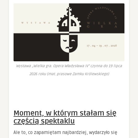
Wystawa „Wielka gra. Opera Władysława IV” czynna do 19 lipca
2026 roku (mat. prasowe Zamku Królewskiego)
Moment, w którym stałam się
częścią spektaklu
Ale to, co zapamiętam najbardziej, wydarzyło się