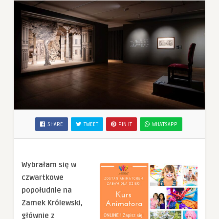
SHARE
TWEET
PIN IT
WHATSAPP
Wybrałam się w
czwartkowe
popołudnie na
Zamek Królewski,
głównie z