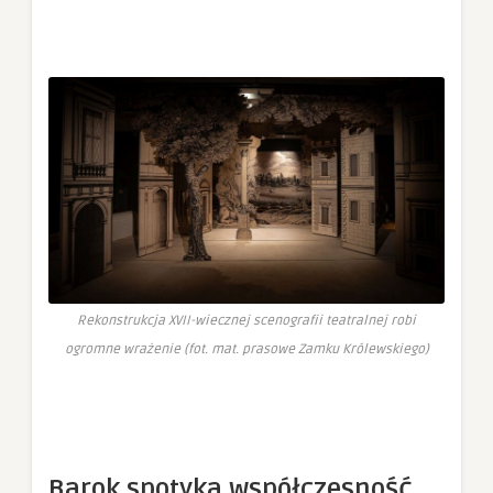
Rekonstrukcja XVII-wiecznej scenografii teatralnej robi
ogromne wrażenie (fot. mat. prasowe Zamku Królewskiego)
Barok spotyka współczesność