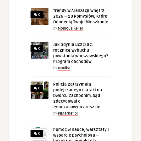
Trendy W Aranżacji Wnętrz
0
2026 – 10 Pomysłów, Które
Odmienią Twoje Mieszkanie
by
Monique Keller
Jak Gdynia uczci 82.
0
rocznicę wybuchu
powstania warszawskiego?
Program obchodów
by
Monika
Policja zatrzymała
0
podejrzanego o ataki na
Dworcu Zachodnim. Sąd
zdecydował o
tymczasowym areszcie
by
PINternet.pl
Pomoc w nauce, warsztaty i
0
wsparcie psychologa –
bezpłatny projekt dla