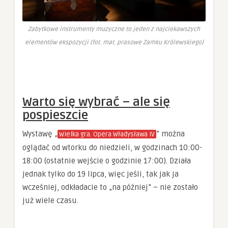
Zabytkowe instrumenty muzyczne to jeden z najciekawszych
elementów ekspozycji (fot. mat. prasowe Zamku Królewskiego)
Warto się wybrać – ale się
pospieszcie
Wystawę „
” można
Wielka gra. Opera Władysława IV
oglądać od wtorku do niedzieli, w godzinach 10:00-
18:00 (ostatnie wejście o godzinie 17:00). Działa
jednak tylko do 19 lipca, więc jeśli, tak jak ja
wcześniej, odkładacie to „na później” – nie zostało
już wiele czasu.