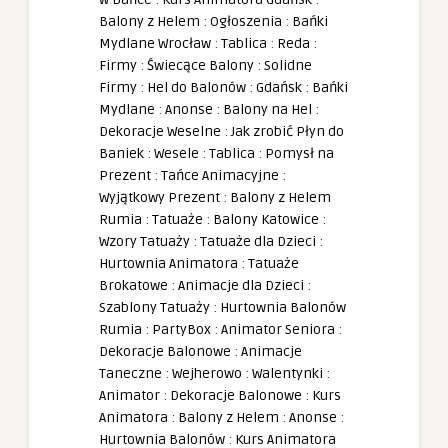
Balony z Helem
:
Ogłoszenia
:
Bańki
Mydlane Wrocław
:
Tablica
:
Reda
:
Firmy
:
Świecące Balony
:
Solidne
Firmy
:
Hel do Balonów
:
Gdańsk
:
Bańki
Mydlane
:
Anonse
:
Balony na Hel
:
Dekoracje Weselne
:
Jak zrobić Płyn do
Baniek
:
Wesele
:
Tablica
:
Pomysł na
Prezent
:
Tańce Animacyjne
:
Wyjątkowy Prezent
:
Balony z Helem
Rumia
:
Tatuaże
:
Balony Katowice
:
Wzory Tatuaży
:
Tatuaże dla Dzieci
:
Hurtownia Animatora
:
Tatuaże
Brokatowe
:
Animacje dla Dzieci
:
Szablony Tatuaży
:
Hurtownia Balonów
Rumia
:
PartyBox
:
Animator Seniora
:
Dekoracje Balonowe
:
Animacje
Taneczne
:
Wejherowo
:
Walentynki
:
Animator
:
Dekoracje Balonowe
:
Kurs
Animatora
:
Balony z Helem
:
Anonse
:
Hurtownia Balonów
:
Kurs Animatora