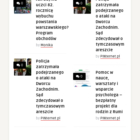
0
0
uczci 82.
zatrzymała
rocznicę
podejrzanego
wybuchu
o ataki na
powstania
Dworcu
warszawskiego?
Zachodnim.
Program
Sąd
obchodów
zdecydował o
tymczasowym
by
Monika
areszcie
by
PINternet.pl
Policja
0
zatrzymała
podejrzanego
Pomoc w
0
o ataki na
nauce,
Dworcu
warsztaty i
Zachodnim.
wsparcie
Sąd
psychologa –
zdecydował o
bezpłatny
tymczasowym
projekt dla
areszcie
rodzin z Rumi
by
PINternet.pl
by
PINternet.pl