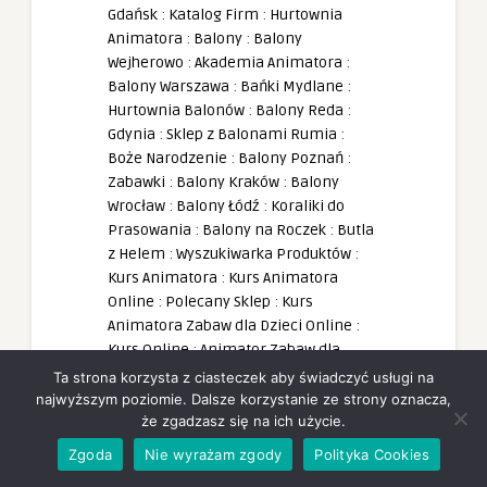
Gdańsk
:
Katalog Firm
:
Hurtownia
Animatora
:
Balony
:
Balony
Wejherowo
:
Akademia Animatora
:
Balony Warszawa
:
Bańki Mydlane
:
Hurtownia Balonów
:
Balony Reda
:
Gdynia
:
Sklep z Balonami Rumia
:
Boże Narodzenie
:
Balony Poznań
:
Zabawki
:
Balony Kraków
:
Balony
Wrocław
:
Balony Łódź
:
Koraliki do
Prasowania
:
Balony na Roczek
:
Butla
z Helem
:
Wyszukiwarka Produktów
:
Kurs Animatora
:
Kurs Animatora
Online
:
Polecany Sklep
:
Kurs
Animatora Zabaw dla Dzieci Online
:
Kurs Online
:
Animator Zabaw dla
Dzieci Online
:
Balony z Helem Rumia
:
Ta strona korzysta z ciasteczek aby świadczyć usługi na
Bańki Mydlane
:
Balony
:
Płyn do
najwyższym poziomie. Dalsze korzystanie ze strony oznacza,
że zgadzasz się na ich użycie.
Baniek
:
Fotobudka
:
Tatuaże
:
Sklep dla
Animatora
:
Prezenty
:
Balony Foliowe
Zgoda
Nie wyrażam zgody
Polityka Cookies
:
Ogłoszenia
:
Darmowe Ogłoszenia
: