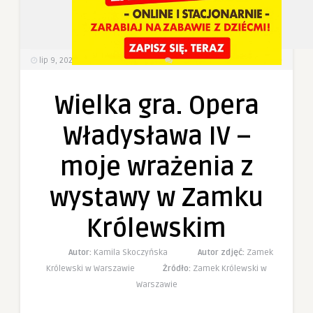
0
0
lip 9, 2026
75
Wyświetlenia
0 Komentarzy
Wielka gra. Opera
Władysława IV –
moje wrażenia z
wystawy w Zamku
Królewskim
Autor:
Kamila Skoczyńska
Autor zdjęć:
Zamek
Królewski w Warszawie
Żródło:
Zamek Królewski w
Warszawie