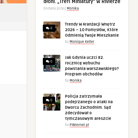
dłoni. „Trefl Miniatury” w Rivierze
Dodany przez
Monika
Trendy W Aranżacji Wnętrz
0
2026 – 10 Pomysłów, Które
Odmienią Twoje Mieszkanie
by
Monique Keller
Jak Gdynia uczci 82.
0
rocznicę wybuchu
powstania warszawskiego?
Program obchodów
by
Monika
Policja zatrzymała
0
podejrzanego o ataki na
Dworcu Zachodnim. Sąd
zdecydował o
tymczasowym areszcie
by
PINternet.pl