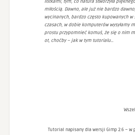
listkami, tym, co natura stworzyła piękneg
miłością. Dawno, ale już nie bardzo dawno
wycinanych, bardzo często kupowanych w skl
czasach, w dobie komputerów wysyłamy mai
prostu przypomnieć komuś, że się o nim m
ot, choćby – jak w tym tutorialu…
Wszel
Tutorial napisany dla wersji Gimp 2.6 – 