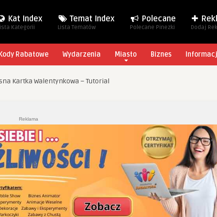
Kat Index
Temat Index
Polecane
Rek
ista Kategorii
Lista Tematów
Polecane Pinezki
Dodaj Re
Kody Rabatowe
Wydarzenia
Miasto
Biznes
Informac
sna Kartka Walentynkowa – Tutorial
Reklama