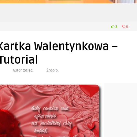
3
0
Kartka Walentynkowa –
Tutorial
Autor zdjęć:
Żródło: