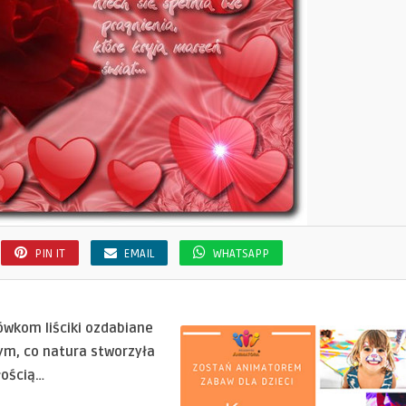
PIN IT
EMAIL
WHATSAPP
wkom liściki ozdabiane
tym, co natura stworzyła
łością…