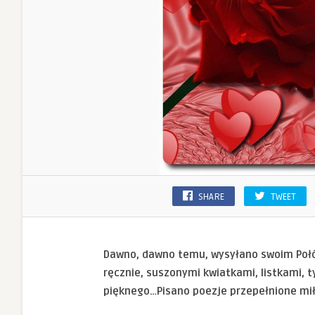
SHARE
TWEET
Dawno, dawno temu, wysyłano swoim Połó
ręcznie, suszonymi kwiatkami, listkami, 
pięknego…Pisano poezje przepełnione mi