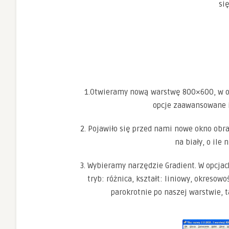
si
1.Otwieramy nową warstwę 800×600, w o
opcje zaawansowane i
2. Pojawiło się przed nami nowe okno obra
na biały, o ile
3. Wybieramy narzędzie Gradient. W opcjac
tryb: różnica, kształt: liniowy, okreso
parokrotnie po naszej warstwie, ta