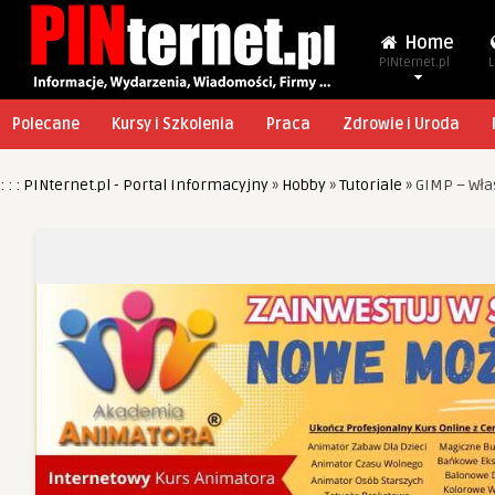
Home
PINternet.pl
L
Polecane
Kursy i Szkolenia
Praca
Zdrowie i Uroda
: : : PINternet.pl - Portal Informacyjny
»
Hobby
»
Tutoriale
»
GIMP – Wła