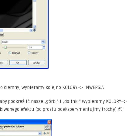
dzo ciemny, wybieramy kolejno KOLORY–> INWERSJA
, aby podkreślić nasze „górki” i „dolinki” wybieramy KOLORY–>
kiwanego efektu (po prostu poeksperymentujmy trochę) 🙂