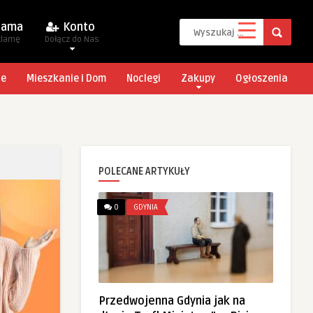
lama
Konto
klamę
Dołącz do Nas
je
Mieszkanie i Dom
Noclegi
Zakupy
Ogłoszenia
POLECANE ARTYKUŁY
0
GDYNIA
Przedwojenna Gdynia jak na