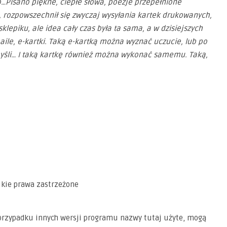
o…Pisano piękne, ciepłe słowa, poezje przepełnione
, rozpowszechnił się zwyczaj wysyłania kartek drukowanych,
epiku, ale idea cały czas była ta sama, a w dzisiejszych
le, e-kartki. Taką e-kartką można wyznać uczucie, lub po
yśli… I taką kartkę również można wykonać samemu. Taką,
kie prawa zastrzeżone
w przypadku innych wersji programu nazwy tutaj użyte, mogą