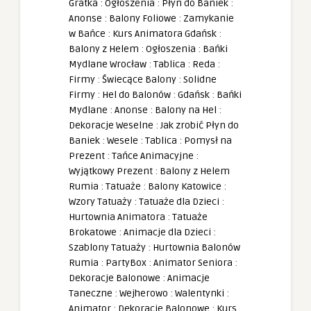
Gratka
:
Ogłoszenia
:
Płyn do Baniek
:
Anonse
:
Balony Foliowe
:
Zamykanie
w Bańce
:
Kurs Animatora Gdańsk
:
Balony z Helem
:
Ogłoszenia
:
Bańki
Mydlane Wrocław
:
Tablica
:
Reda
:
Firmy
:
Świecące Balony
:
Solidne
Firmy
:
Hel do Balonów
:
Gdańsk
:
Bańki
Mydlane
:
Anonse
:
Balony na Hel
:
Dekoracje Weselne
:
Jak zrobić Płyn do
Baniek
:
Wesele
:
Tablica
:
Pomysł na
Prezent
:
Tańce Animacyjne
:
Wyjątkowy Prezent
:
Balony z Helem
Rumia
:
Tatuaże
:
Balony Katowice
:
Wzory Tatuaży
:
Tatuaże dla Dzieci
:
Hurtownia Animatora
:
Tatuaże
Brokatowe
:
Animacje dla Dzieci
:
Szablony Tatuaży
:
Hurtownia Balonów
Rumia
:
PartyBox
:
Animator Seniora
:
Dekoracje Balonowe
:
Animacje
Taneczne
:
Wejherowo
:
Walentynki
:
Animator
:
Dekoracje Balonowe
:
Kurs