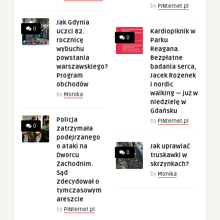
by
PINternet.pl
Jak Gdynia
0
uczci 82.
Kardiopiknik w
0
rocznicę
Parku
wybuchu
Reagana.
powstania
Bezpłatne
warszawskiego?
badania serca,
Program
Jacek Rozenek
obchodów
i nordic
walking — już w
by
Monika
niedzielę w
Gdańsku
Policja
by
PINternet.pl
0
zatrzymała
podejrzanego
o ataki na
Jak uprawiać
0
Dworcu
truskawki w
Zachodnim.
skrzynkach?
Sąd
by
Monika
zdecydował o
tymczasowym
areszcie
by
PINternet.pl