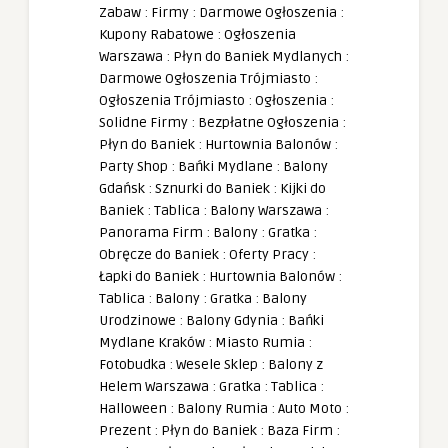
Zabaw
:
Firmy
:
Darmowe Ogłoszenia
:
Kupony Rabatowe
:
Ogłoszenia
Warszawa
:
Płyn do Baniek Mydlanych
:
Darmowe Ogłoszenia Trójmiasto
:
Ogłoszenia Trójmiasto
:
Ogłoszenia
:
Solidne Firmy
:
Bezpłatne Ogłoszenia
:
Płyn do Baniek
:
Hurtownia Balonów
:
Party Shop
:
Bańki Mydlane
:
Balony
Gdańsk
:
Sznurki do Baniek
:
Kijki do
Baniek
:
Tablica
:
Balony Warszawa
:
Panorama Firm
:
Balony
:
Gratka
:
Obręcze do Baniek
:
Oferty Pracy
:
Łapki do Baniek
:
Hurtownia Balonów
:
Tablica
:
Balony
:
Gratka
:
Balony
Urodzinowe
:
Balony Gdynia
:
Bańki
Mydlane Kraków
:
Miasto Rumia
:
Fotobudka
:
Wesele Sklep
:
Balony z
Helem Warszawa
:
Gratka
:
Tablica
:
Halloween
:
Balony Rumia
:
Auto Moto
:
Prezent
:
Płyn do Baniek
:
Baza Firm
: