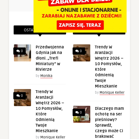
OSTATNIE PINEZKI
POWIĄZANE PINEZKI
Przedwojenna
Trendy W
0
0
Gdynia jak na
Aranżacji
dłoni. „Trefl
Wnętrz 2026 –
Miniatury” w
10 Pomysłów,
Rivierze
Które
Odmienią
by
Monika
Twoje
Mieszkanie
Trendy W
by
Monique Keller
0
Aranżacji
Wnętrz 2026 –
10 Pomysłów,
Dlaczego mam
0
Które
ochotę na ser
Odmienią
pleśniowy?
Twoje
Sprawdź,
Mieszkanie
czego może Ci
brakować
by
Monique Keller