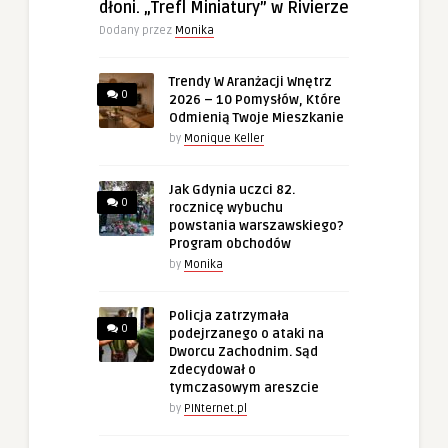
dłoni. „Trefl Miniatury” w Rivierze
Dodany przez
Monika
Trendy W Aranżacji Wnętrz
0
2026 – 10 Pomysłów, Które
Odmienią Twoje Mieszkanie
by
Monique Keller
Jak Gdynia uczci 82.
0
rocznicę wybuchu
powstania warszawskiego?
Program obchodów
by
Monika
Policja zatrzymała
0
podejrzanego o ataki na
Dworcu Zachodnim. Sąd
zdecydował o
tymczasowym areszcie
by
PINternet.pl