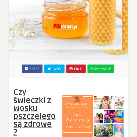
SHARE
TWEET
PIN IT
WHATSAPP
Czy
świeczki z
wosku
pszczelego
są zdrowe
?