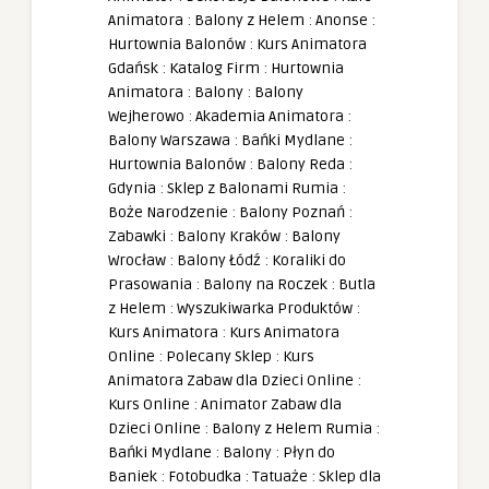
Animatora
:
Balony z Helem
:
Anonse
:
Hurtownia Balonów
:
Kurs Animatora
Gdańsk
:
Katalog Firm
:
Hurtownia
Animatora
:
Balony
:
Balony
Wejherowo
:
Akademia Animatora
:
Balony Warszawa
:
Bańki Mydlane
:
Hurtownia Balonów
:
Balony Reda
:
Gdynia
:
Sklep z Balonami Rumia
:
Boże Narodzenie
:
Balony Poznań
:
Zabawki
:
Balony Kraków
:
Balony
Wrocław
:
Balony Łódź
:
Koraliki do
Prasowania
:
Balony na Roczek
:
Butla
z Helem
:
Wyszukiwarka Produktów
:
Kurs Animatora
:
Kurs Animatora
Online
:
Polecany Sklep
:
Kurs
Animatora Zabaw dla Dzieci Online
:
Kurs Online
:
Animator Zabaw dla
Dzieci Online
:
Balony z Helem Rumia
:
Bańki Mydlane
:
Balony
:
Płyn do
Baniek
:
Fotobudka
:
Tatuaże
:
Sklep dla