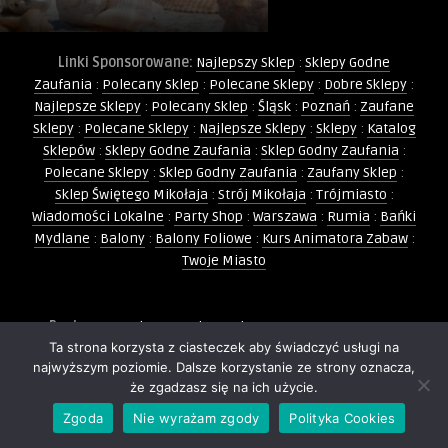
Linki Sponsorowane:
Najlepszy Sklep
:
Sklepy Godne
Zaufania
:
Polecany Sklep
:
Polecane Sklepy
:
Dobre Sklepy
:
Najlepsze Sklepy
:
Polecany Sklep
:
Śląsk
:
Poznań
:
Zaufane
Sklepy
:
Polecane Sklepy
:
Najlepsze Sklepy
:
Sklepy
:
Katalog
Sklepów
:
Sklepy Godne Zaufania
:
Sklep Godny Zaufania
:
Polecane Sklepy
:
Sklep Godny Zaufania
:
Zaufany Sklep
:
Sklep Świętego Mikołaja
:
Strój Mikołaja
:
Trójmiasto
:
Wiadomości Lokalne
:
Party Shop
:
Warszawa
:
Rumia
:
Bańki
Mydlane
:
Balony
:
Balony Foliowe
:
Kurs Animatora Zabaw
:
Twoje Miasto
Partnerzy:
Balony
:
Wydarzenia Warszawa
:
Warszawa
:
Ta strona korzysta z ciasteczek aby świadczyć usługi na
Bubble Show
:
Ogłoszenia Rumia
:
Informacje Warszawa
:
najwyższym poziomie. Dalsze korzystanie ze strony oznacza,
Ogłoszenia Warszawa
:
Katalog Firm Warszawa
:
Party Shop
:
że zgadzasz się na ich użycie.
Firmy Warszawa
:
Kurs Animatora Zabaw
:
Firmy Rumia
:
Baza Firm Warszawa
:
Balony Foliowe
:
Rumia
:
Płyn do
Zgoda
Nie wyrażam zgody
Polityka Cookies
Baniek
:
Balony
:
Kurs Animatora
:
Animator dla Dzieci
: