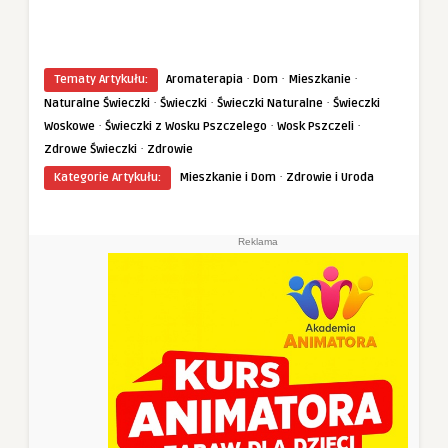
·
·
·
Tematy Artykułu:
Aromaterapia
Dom
Mieszkanie
·
·
·
Naturalne Świeczki
Świeczki
Świeczki Naturalne
Świeczki
·
·
·
Woskowe
Świeczki z Wosku Pszczelego
Wosk Pszczeli
·
Zdrowe Świeczki
Zdrowie
·
Kategorie Artykułu:
Mieszkanie i Dom
Zdrowie i Uroda
Reklama