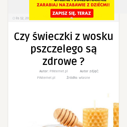
8
0
lis 12, 2023
616
Wyświetlenia
0 Komentarzy
Czy świeczki z wosku
pszczelego są
zdrowe ?
Autor:
PINternet.pl
Autor zdjęć:
PINternet.pl
Żródło:
własne