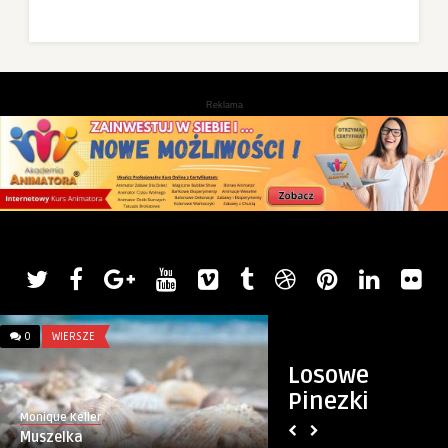
Reklama
0
WIERSZE
0
KURSY I SZKOLENIA
Losowe
Pinezki
Monique Keller
Artykuł sponsorowany
Muszelka
Kurs Animator Czas