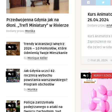
Kurs Animat
Przedwojenna Gdynia jak na
26.04.2024
dłoni. „Trefl Miniatury” w Rivierze
Dodany przez
Art
Dodany przez
Monika
Kurs Animatora 
Zaproszenie na 
Trendy W Aranżacji Wnętrz
dla Dzieci w Gda
0
2026 – 10 Pomysłów, Które
Odmienią Twoje Mieszkanie
by
Monique Keller
mar 28, 2024
Jak Gdynia uczci 82.
0
rocznicę wybuchu
0
KURSY I SZKOL
powstania warszawskiego?
Program obchodów
by
Monika
Policja zatrzymała
0
podejrzanego o ataki na
Dworcu Zachodnim. Sąd