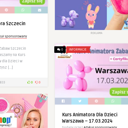
ra Szczecin
REKLAMA
ykuł sponsorowany
Zabaw Szczecin
0
INFORMACJE
aszamy na Kurs
 dla Dzieci w
zysz […]
833
0
0
Kurs Animatora Dla Dzieci
Warszawa – 17.03.2024
Dodany przez
Artykuł sponsorowany