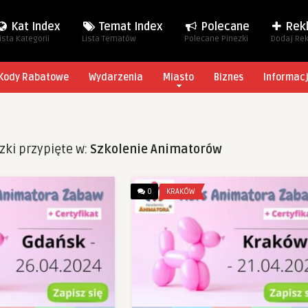
Kat Index
Temat Index
Polecane
Rek
ista Kategorii
Lista Tematów
Polecane Pinezki
Dodaj Re
Kody Rabatowe
Wydarzenia
Miasto
Biznes
Informac
zki przypięte w:
Szkolenie Animatorów
0
KRAKÓW