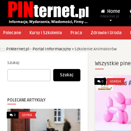
Home
PINternet.pl
L
Polecane
Kursy i Szkolenia
Praca
Zdrowie i Uroda
: : : PINternet.pl - Portal Informacyjny
»
Szkolenie Animatorów
Szukaj
Wszystkie pine
Szukaj
0
GDAŃSK
POLECANE ARTYKUŁY
0
GDYNIA