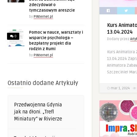
zdecydował o
tymczasowym areszcie
by
PINternet.pl
Kurs Animato
13.04.2024
Pomoc w nauce, warsztaty i
0
wsparcie psychologa –
Dodany przez
Art
bezpłatny projekt dla
rodzin z Rumi
Kurs Animatora 
by
PINternet.pl
13.04.2024 Zapr
Animatora Zabaw
Szczecinie! Mar
Ostatnio dodane Artykuły
mar 1, 2024
Przedwojenna Gdynia
jak na dłoni. „Trefl
Miniatury” w Rivierze