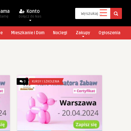
lama
Konto
klamę
Dołącz do Nas
je
Mieszkanie i Dom
Noclegi
Zakupy
Ogłoszenia
0
KURSY I SZKOLENIA