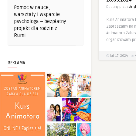
16.03.2024
Pomoc w nauce,
Dodany przez
Art
warsztaty i wsparcie
Kurs Animatora 
psychologa – bezpłatny
Zapraszamy na n
projekt dla rodzin z
Animatora Zabaw
Rumi
organizowany p
lut 17, 2024
REKLAMA