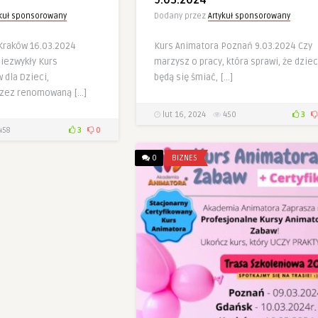
9.03.2024
ykuł sponsorowany
Dodany przez
Artykuł sponsorowany
Kraków 16.03.2024
Kurs Animatora Poznań 9.03.2024 Czy
iezwykły Kurs
marzysz o pracy, która sprawi, że dziec
 dla Dzieci,
będą się śmiać, […]
rzez renomowaną […]
lut 16, 2024
450
3
458
3
0
0
BIZNES