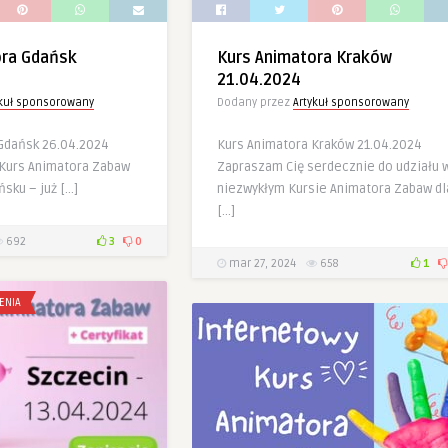
ora Gdańsk
Kurs Animatora Kraków
21.04.2024
ykuł sponsorowany
Dodany przez
Artykuł sponsorowany
Gdańsk 26.04.2024
Kurs Animatora Kraków 21.04.2024
Kurs Animatora Zabaw
Zapraszam Cię serdecznie do udziału 
ńsku – już […]
niezwykłym Kursie Animatora Zabaw dl
[…]
692
3
0
mar 27, 2024
658
1
ENIA