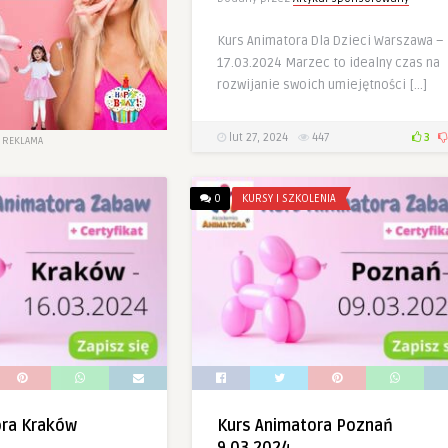
Kurs Animatora Dla Dzieci Warszawa –
17.03.2024 Marzec to idealny czas na
rozwijanie swoich umiejętności […]
lut 27, 2024
447
3
REKLAMA
0
KURSY I SZKOLENIA
ora Kraków
Kurs Animatora Poznań