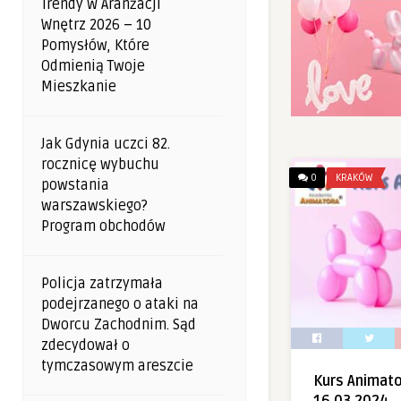
Trendy W Aranżacji
Wnętrz 2026 – 10
Pomysłów, Które
Odmienią Twoje
Mieszkanie
Jak Gdynia uczci 82.
rocznicę wybuchu
0
KRAKÓW
powstania
warszawskiego?
Program obchodów
Policja zatrzymała
podejrzanego o ataki na
Dworcu Zachodnim. Sąd
zdecydował o
tymczasowym areszcie
Kurs Animat