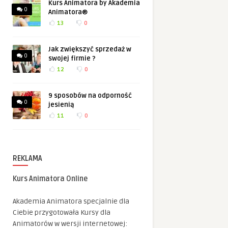
Kurs Animatora by Akademia
0
Animatora®
13
0
Jak zwiększyć sprzedaż w
0
swojej firmie ?
12
0
9 sposobów na odporność
0
jesienią
11
0
REKLAMA
Kurs Animatora Online
Akademia Animatora specjalnie dla
Ciebie przygotowała Kursy dla
Animatorów w wersji internetowej: