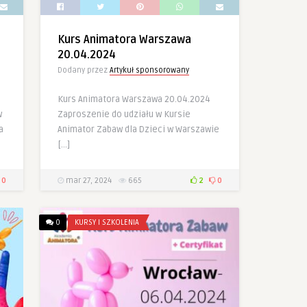
Kurs Animatora Warszawa
20.04.2024
Dodany przez
Artykuł sponsorowany
Kurs Animatora Warszawa 20.04.2024
w
Zaproszenie do udziału w Kursie
a
Animator Zabaw dla Dzieci w Warszawie
[…]
0
mar 27, 2024
665
2
0
0
KURSY I SZKOLENIA