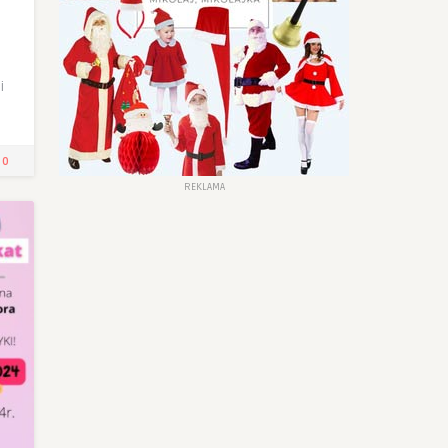
i
0
REKLAMA