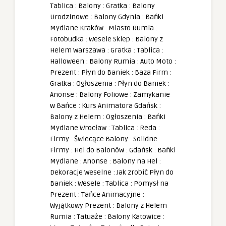
Tablica
:
Balony
:
Gratka
:
Balony
Urodzinowe
:
Balony Gdynia
:
Bańki
Mydlane Kraków
:
Miasto Rumia
:
Fotobudka
:
Wesele Sklep
:
Balony z
Helem Warszawa
:
Gratka
:
Tablica
:
Halloween
:
Balony Rumia
:
Auto Moto
:
Prezent
:
Płyn do Baniek
:
Baza Firm
:
Gratka
:
Ogłoszenia
:
Płyn do Baniek
:
Anonse
:
Balony Foliowe
:
Zamykanie
w Bańce
:
Kurs Animatora Gdańsk
:
Balony z Helem
:
Ogłoszenia
:
Bańki
Mydlane Wrocław
:
Tablica
:
Reda
:
Firmy
:
Świecące Balony
:
Solidne
Firmy
:
Hel do Balonów
:
Gdańsk
:
Bańki
Mydlane
:
Anonse
:
Balony na Hel
:
Dekoracje Weselne
:
Jak zrobić Płyn do
Baniek
:
Wesele
:
Tablica
:
Pomysł na
Prezent
:
Tańce Animacyjne
:
Wyjątkowy Prezent
:
Balony z Helem
Rumia
:
Tatuaże
:
Balony Katowice
: