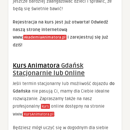
jeszcze bardziej zaangażować dzieci i sprawić, że
będą się świetnie bawić!
Rejestracja na kurs jest już otwarta! Odwiedź
naszą stronę internetową
www.
i zarejestruj się już
AkademiaAnimatora.pl
dziś!
Kurs Animatora
Gdańsk
Stacjonarnie lub Online
Jeśli termin stacjonarny lub możliwość dojazdu
do
Gdańska
nie pasują Ci, mamy dla Ciebie idealne
rozwiązanie. Zapraszamy także na nasz
profesjonalny
online dostępny na stronie
kurs
www.
.
KursAnimatora.pl
Będziesz mógł uczyć się w dogodnym dla siebie