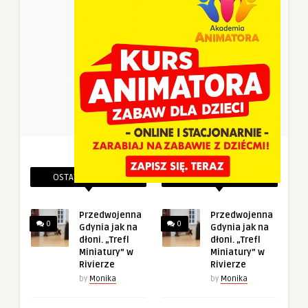
OSTATNIE PINEZKI
POWIĄZANE PINEZKI
Przedwojenna
Przedwojenna
0
0
Gdynia jak na
Gdynia jak na
dłoni. „Trefl
dłoni. „Trefl
Miniatury” w
Miniatury” w
Rivierze
Rivierze
by
Monika
by
Monika