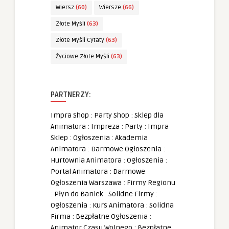
Wiersz
(60)
Wiersze
(66)
Złote Myśli
(63)
Złote Myśli Cytaty
(63)
Życiowe Złote Myśli
(63)
PARTNERZY:
Impra Shop
:
Party Shop
:
Sklep dla
Animatora
:
Impreza
:
Party
:
Impra
Sklep
:
Ogłoszenia
:
Akademia
Animatora
:
Darmowe Ogłoszenia
:
Hurtownia Animatora
:
Ogłoszenia
:
Portal Animatora
:
Darmowe
Ogłoszenia Warszawa
:
Firmy Regionu
:
Płyn do Baniek
:
Solidne Firmy
:
Ogłoszenia
:
Kurs Animatora
:
Solidna
Firma
:
Bezpłatne Ogłoszenia
:
Animator Czasu Wolnego
:
Bezpłatne