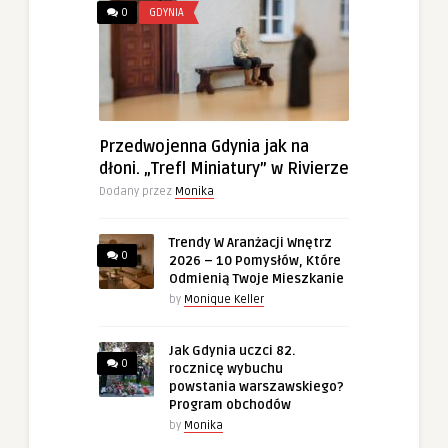
0
GDYNIA
Przedwojenna Gdynia jak na
dłoni. „Trefl Miniatury” w Rivierze
Dodany przez
Monika
Trendy W Aranżacji Wnętrz
0
2026 – 10 Pomysłów, Które
Odmienią Twoje Mieszkanie
by
Monique Keller
Jak Gdynia uczci 82.
0
rocznicę wybuchu
powstania warszawskiego?
Program obchodów
by
Monika