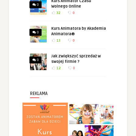
Kurs Animator Czasu
0
Wolnego Online
32
0
Kurs Animatora by Akademia
0
Animatora®
13
0
Jak zwiększyć sprzedaż w
0
swojej firmie ?
12
0
REKLAMA