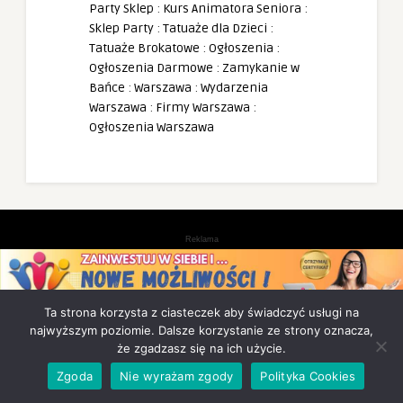
Party Sklep
:
Kurs Animatora Seniora
:
Sklep Party
:
Tatuaże dla Dzieci
:
Tatuaże Brokatowe
:
Ogłoszenia
:
Ogłoszenia Darmowe
:
Zamykanie w
Bańce
:
Warszawa
:
Wydarzenia
Warszawa
:
Firmy Warszawa
:
Ogłoszenia Warszawa
Reklama
Ta strona korzysta z ciasteczek aby świadczyć usługi na
najwyższym poziomie. Dalsze korzystanie ze strony oznacza,
że zgadzasz się na ich użycie.
Zgoda
Nie wyrażam zgody
Polityka Cookies