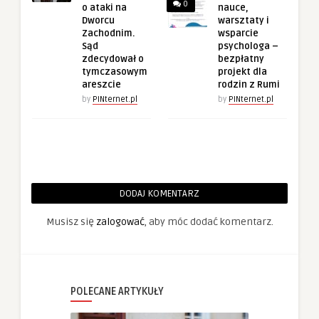
0
o ataki na
nauce,
Dworcu
warsztaty i
Zachodnim.
wsparcie
Sąd
psychologa –
zdecydował o
bezpłatny
tymczasowym
projekt dla
areszcie
rodzin z Rumi
by
PINternet.pl
by
PINternet.pl
DODAJ KOMENTARZ
Musisz się
zalogować
, aby móc dodać komentarz.
POLECANE ARTYKUŁY