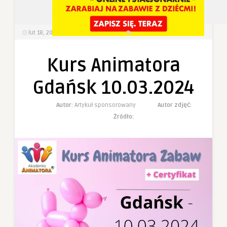
3
0
lut 18, 2024
480
Wyświetlenia
0 Komentarzy
Kurs Animatora
Gdańsk 10.03.2024
Autor:
Artykuł sponsorowany
Autor zdjęć:
Żródło: