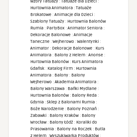
Wzory Tatuaży
:
Tatuaże dla Dzieci
:
Hurtownia Animatora
:
Tatuaże
Brokatowe
:
Animacje dla Dzieci
:
Szablony Tatuaży
:
Hurtownia Balonów
Rumia
:
PartyBox
:
Animator Seniora
:
Dekoracje Balonowe
:
Animacje
Taneczne
:
Wejherowo
:
Walentynki
:
Animator
:
Dekoracje Balonowe
:
Kurs
Animatora
:
Balony z Helem
:
Anonse
:
Hurtownia Balonów
:
Kurs Animatora
Gdańsk
:
Katalog Firm
:
Hurtownia
Animatora
:
Balony
:
Balony
Wejherowo
:
Akademia Animatora
:
Balony Warszawa
:
Bańki Mydlane
:
Hurtownia Balonów
:
Balony Reda
:
Gdynia
:
Sklep z Balonami Rumia
:
Boże Narodzenie
:
Balony Poznań
:
Zabawki
:
Balony Kraków
:
Balony
Wrocław
:
Balony Łódź
:
Koraliki do
Prasowania
:
Balony na Roczek
:
Butla
z Helem
:
Wyszukiwarka Produktów
: