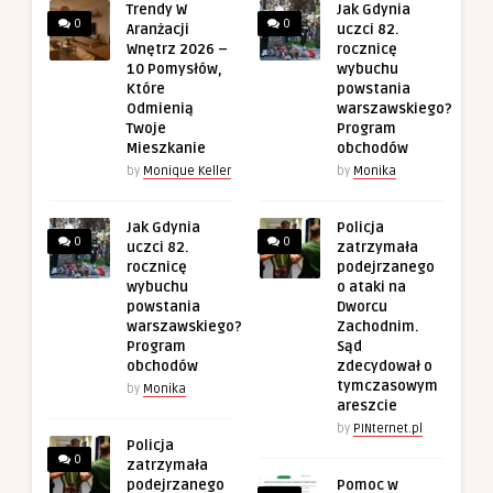
Trendy W
Jak Gdynia
0
0
Aranżacji
uczci 82.
Wnętrz 2026 –
rocznicę
10 Pomysłów,
wybuchu
Które
powstania
Odmienią
warszawskiego?
Twoje
Program
Mieszkanie
obchodów
by
Monique Keller
by
Monika
Jak Gdynia
Policja
0
0
uczci 82.
zatrzymała
rocznicę
podejrzanego
wybuchu
o ataki na
powstania
Dworcu
warszawskiego?
Zachodnim.
Program
Sąd
obchodów
zdecydował o
tymczasowym
by
Monika
areszcie
by
PINternet.pl
Policja
0
zatrzymała
podejrzanego
Pomoc w