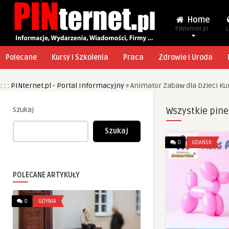
Home
PINternet.pl
L
Polecane
Kursy i Szkolenia
Praca
Zdrowie i Uroda
: : : PINternet.pl - Portal Informacyjny
»
Animator Zabaw dla Dzieci Ku
Szukaj
Wszystkie pine
Szukaj
0
GDAŃSK
POLECANE ARTYKUŁY
0
GDYNIA