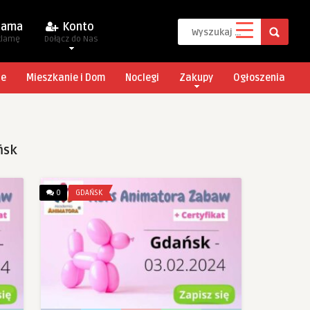
lama
Konto
klamę
Dołącz do Nas
je
Mieszkanie i Dom
Noclegi
Zakupy
Ogłoszenia
ńsk
0
GDAŃSK