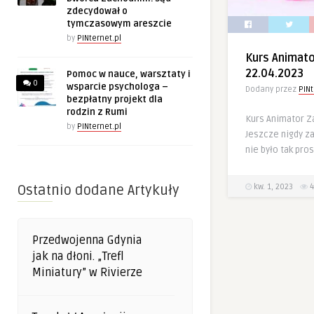
zdecydował o
tymczasowym areszcie
by
PINternet.pl
Kurs Animat
22.04.2023
Pomoc w nauce, warsztaty i
0
wsparcie psychologa –
Dodany przez
PINt
bezpłatny projekt dla
rodzin z Rumi
Kurs Animator Z
by
PINternet.pl
Jeszcze nigdy z
nie było tak pros
kw. 1, 2023
4
Ostatnio dodane Artykuły
Przedwojenna Gdynia
jak na dłoni. „Trefl
Miniatury” w Rivierze