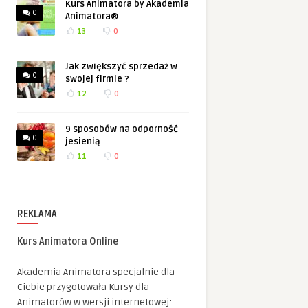
Kurs Animatora by Akademia
0
Animatora®
13
0
Jak zwiększyć sprzedaż w
0
swojej firmie ?
12
0
9 sposobów na odporność
0
jesienią
11
0
REKLAMA
Kurs Animatora Online
Akademia Animatora specjalnie dla
Ciebie przygotowała Kursy dla
Animatorów w wersji internetowej: