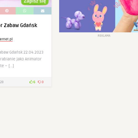
or Zabaw Gdańsk
REKLAMA
ernet.pl
abaw Gdańsk 22.04.2023
arabianie jako Animator
te – […]
28
6
0