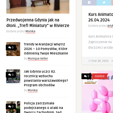
Kurs Animat
Przedwojenna Gdynia jak na
26.04.2024
dłoni. „Trefl Miniatury” w Rivierze
Dodany przez
Art
Dodany przez
Monika
Kurs Animatora 
Zaproszenie na 
Trendy W Aranżacji Wnętrz
dla Dzieci w Gda
0
2026 – 10 Pomysłów, Które
Odmienią Twoje Mieszkanie
by
Monique Keller
mar 28, 2024
Jak Gdynia uczci 82.
0
rocznicę wybuchu
0
GDAŃSK
powstania warszawskiego?
Program obchodów
by
Monika
Policja zatrzymała
0
podejrzanego o ataki na
Dworcu Zachodnim. Sąd