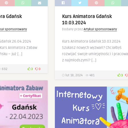
ora Gdańsk
Kurs Animatora Gdańsk
10.03.2024
ykuł sponsorowany
Dodany przez
Artykuł sponsorowany
Gdańsk 26.04.2024
Kurs Animatora Gdańsk 10.03.2024
Kurs Animatora Zabaw
Szukasz nowych wyzwań? Chciałbyś
ńsku – już […]
rozwijać swoje umiejętności i pracow
z najmłodszymi? […]
692
3
0
lut 18, 2024
481
3