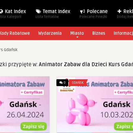
Kat Index
Temat Index
Polecane
Rek
ista Kategorii
Lista Tematów
Polecane Pinezki
Dodaj Re
Kody Rabatowe
Wydarzenia
Miasto
Biznes
Informac
rs Gdańsk
zki przypięte w:
Animator Zabaw dla Dzieci Kurs Gda
0
GDAŃSK