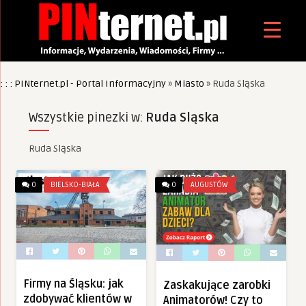
: : : PINternet.pl - Portal Informacyjny
»
Miasto
»
Ruda Sląska
Wszystkie pinezki w:
Ruda Sląska
Ruda Sląska
0
BIELSKO-BIAŁA
0
AUGUSTÓW
Firmy na Śląsku: jak
Zaskakujące zarobki
zdobywać klientów w
Animatorów! Czy to