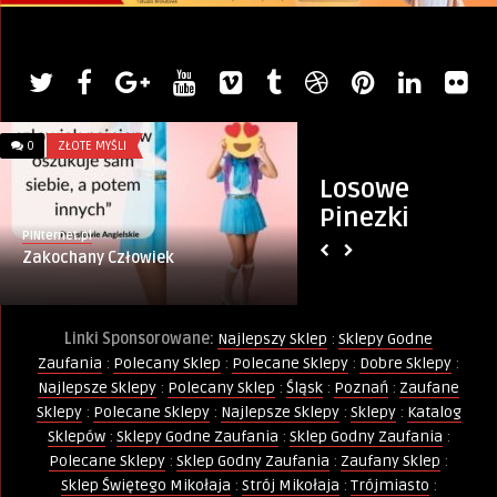
0
ZŁOTE MYŚLI
0
GÓWNIANE WIERSZY
Losowe
Pinezki
PINternet.pl
Wierszokleta
Zakochany Człowiek
Powiew wiosny
Linki Sponsorowane:
Najlepszy Sklep
:
Sklepy Godne
Zaufania
:
Polecany Sklep
:
Polecane Sklepy
:
Dobre Sklepy
:
Najlepsze Sklepy
:
Polecany Sklep
:
Śląsk
:
Poznań
:
Zaufane
Sklepy
:
Polecane Sklepy
:
Najlepsze Sklepy
:
Sklepy
:
Katalog
Sklepów
:
Sklepy Godne Zaufania
:
Sklep Godny Zaufania
:
Polecane Sklepy
:
Sklep Godny Zaufania
:
Zaufany Sklep
:
Sklep Świętego Mikołaja
:
Strój Mikołaja
:
Trójmiasto
: