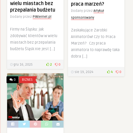
wielu miastach bez
praca marzeń?
przepalania budżetu
Dodany przez
Artykuł
Dodany przez
PINternet.pl
sponsorowany
Firmy na Śląsku: jak
Zaskakujące Zarobki
zdobywać klientów w wielu
Animatorów! Czy to Praca
miastach bez przepalania
Marzeń? Czy praca
budżetu Śląsk nie jest […]
animatora to naprawdę taka
dobra […]
gru 16, 2025
2
0
sie 19, 2024
4
0
0
BIZNES