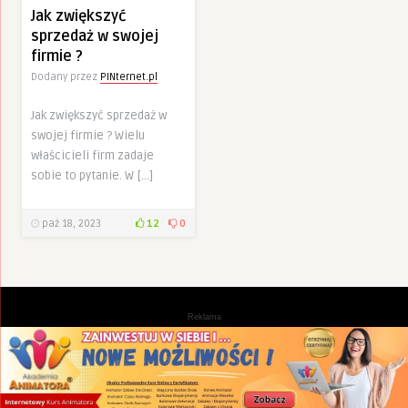
Jak zwiększyć
sprzedaż w swojej
firmie ?
Dodany przez
PINternet.pl
Jak zwiększyć sprzedaż w
swojej firmie ? Wielu
właścicieli firm zadaje
sobie to pytanie. W […]
paź 18, 2023
12
0
Reklama