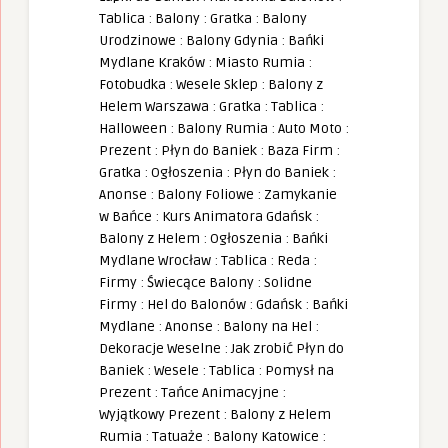
Tablica
:
Balony
:
Gratka
:
Balony
Urodzinowe
:
Balony Gdynia
:
Bańki
Mydlane Kraków
:
Miasto Rumia
:
Fotobudka
:
Wesele Sklep
:
Balony z
Helem Warszawa
:
Gratka
:
Tablica
:
Halloween
:
Balony Rumia
:
Auto Moto
:
Prezent
:
Płyn do Baniek
:
Baza Firm
:
Gratka
:
Ogłoszenia
:
Płyn do Baniek
:
Anonse
:
Balony Foliowe
:
Zamykanie
w Bańce
:
Kurs Animatora Gdańsk
:
Balony z Helem
:
Ogłoszenia
:
Bańki
Mydlane Wrocław
:
Tablica
:
Reda
:
Firmy
:
Świecące Balony
:
Solidne
Firmy
:
Hel do Balonów
:
Gdańsk
:
Bańki
Mydlane
:
Anonse
:
Balony na Hel
:
Dekoracje Weselne
:
Jak zrobić Płyn do
Baniek
:
Wesele
:
Tablica
:
Pomysł na
Prezent
:
Tańce Animacyjne
:
Wyjątkowy Prezent
:
Balony z Helem
Rumia
:
Tatuaże
:
Balony Katowice
: