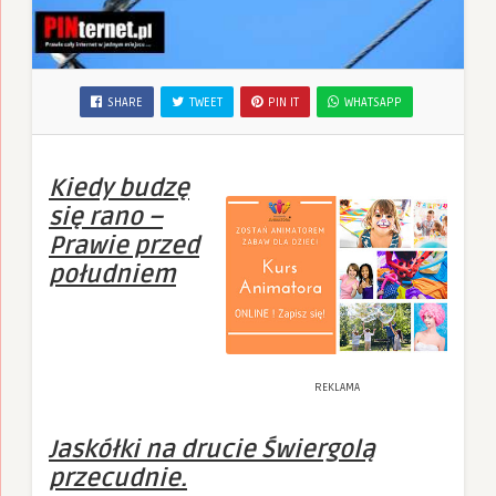
SHARE
TWEET
PIN IT
WHATSAPP
Kiedy budzę
się rano –
Prawie przed
południem
REKLAMA
Jaskółki na drucie Świergolą
przecudnie.