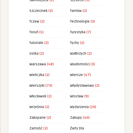
Świnoujście
(2)
Szczecin
(5)
Szczecinek
(2)
Tarnów
(2)
Tczew
(2)
Technologie
(3)
Toruń
(1)
Turystyka
(7)
Tutoriale
(2)
Tychy
(2)
Ustka
(2)
Wałbrzych
(2)
Warszawa
(48)
Wiadomości
(3)
Wieliczka
(2)
Wiersze
(47)
Wierszyki
(73)
Władysławowo
(2)
Włocławek
(2)
Wrocław
(9)
Września
(2)
Wydarzenia
(29)
Zakopane
(2)
Zakupy
(40)
Zamość
(2)
Żarty Dla