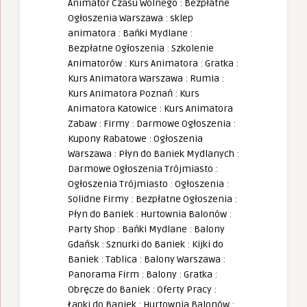
Animator Czasu Wolnego
:
Bezpłatne
Ogłoszenia Warszawa
:
sklep
animatora
:
Bańki Mydlane
:
Bezpłatne Ogłoszenia
:
Szkolenie
Animatorów
:
Kurs Animatora
:
Gratka
:
Kurs Animatora Warszawa
:
Rumia
:
Kurs Animatora Poznań
:
Kurs
Animatora Katowice
:
Kurs Animatora
Zabaw
:
Firmy
:
Darmowe Ogłoszenia
:
Kupony Rabatowe
:
Ogłoszenia
Warszawa
:
Płyn do Baniek Mydlanych
:
Darmowe Ogłoszenia Trójmiasto
:
Ogłoszenia Trójmiasto
:
Ogłoszenia
:
Solidne Firmy
:
Bezpłatne Ogłoszenia
:
Płyn do Baniek
:
Hurtownia Balonów
:
Party Shop
:
Bańki Mydlane
:
Balony
Gdańsk
:
Sznurki do Baniek
:
Kijki do
Baniek
:
Tablica
:
Balony Warszawa
:
Panorama Firm
:
Balony
:
Gratka
:
Obręcze do Baniek
:
Oferty Pracy
:
Łapki do Baniek
:
Hurtownia Balonów
: