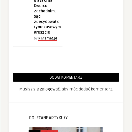
o ataki na
Dworcu
Zachodnim.
Sąd
zdecydował o
tymczasowym
areszcie
by
PINternet.pl
DODAJ KOMENTARZ
Musisz się
zalogować
, aby móc dodać komentarz.
POLECANE ARTYKUŁY