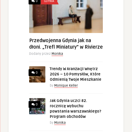
0
GDYNIA
Przedwojenna Gdynia jak na
dłoni. „Trefl Miniatury” w Rivierze
Dodany przez
Monika
Trendy W Aranżacji Wnętrz
0
2026 – 10 Pomysłów, Które
Odmienią Twoje Mieszkanie
by
Monique Keller
Jak Gdynia uczci 82.
0
rocznicę wybuchu
powstania warszawskiego?
Program obchodów
by
Monika