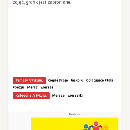
zdjęć, grafik jest zabronione.
·
·
·
Tematy Artykułu:
Ciepłe Kraje
Jaskółki
Odlatujące Ptaki
·
·
Poezja
Wiersz
Wiersze
·
Kategorie Artykułu:
Wiersze
Wierszyki
Reklama