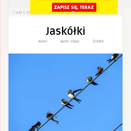
2
0
paź 3, 2022
472
Wyświetlenia
0 Komentarzy
Jaskółki
Autor:
Autor zdjęć:
Żródło: