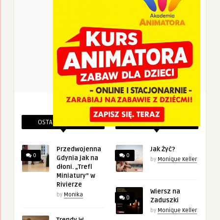
OSTATNIE PINEZKI
POWIĄZANE PINEZKI
Przedwojenna
Jak Żyć?
0
0
Gdynia jak na
by
Monique Keller
dłoni. „Trefl
Miniatury” w
Rivierze
Wiersz na
by
Monika
0
Zaduszki
by
Monique Keller
Trendy W