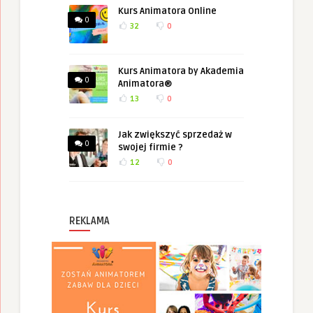
Kurs Animatora Online
0
32
0
Kurs Animatora by Akademia
0
Animatora®
13
0
Jak zwiększyć sprzedaż w
0
swojej firmie ?
12
0
REKLAMA