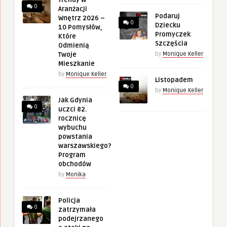
0
Aranżacji
Podaruj
Wnętrz 2026 –
0
Dziecku
10 Pomysłów,
Promyczek
Które
Szczęścia
Odmienią
Twoje
by
Monique Keller
Mieszkanie
by
Monique Keller
Listopadem
0
by
Monique Keller
Jak Gdynia
0
uczci 82.
rocznicę
wybuchu
powstania
warszawskiego?
Program
obchodów
by
Monika
Policja
0
zatrzymała
podejrzanego