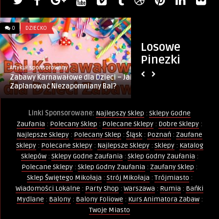
0
DZIECKO
0
KURSY I SZKOLENIA
Losowe
Pinezki
Artykuł sponsorowany
Artykuł sponsorowany
Zabawy Karnawałowe dla Dzieci – Jak
Kurs Animator Zab
Zaplanować Niezapomniany Bal?
Linki Sponsorowane:
Najlepszy Sklep
:
Sklepy Godne
Zaufania
:
Polecany Sklep
:
Polecane Sklepy
:
Dobre Sklepy
:
Najlepsze Sklepy
:
Polecany Sklep
:
Śląsk
:
Poznań
:
Zaufane
Sklepy
:
Polecane Sklepy
:
Najlepsze Sklepy
:
Sklepy
:
Katalog
Sklepów
:
Sklepy Godne Zaufania
:
Sklep Godny Zaufania
:
Polecane Sklepy
:
Sklep Godny Zaufania
:
Zaufany Sklep
:
Sklep Świętego Mikołaja
:
Strój Mikołaja
:
Trójmiasto
:
Wiadomości Lokalne
:
Party Shop
:
Warszawa
:
Rumia
:
Bańki
Mydlane
:
Balony
:
Balony Foliowe
:
Kurs Animatora Zabaw
:
Twoje Miasto