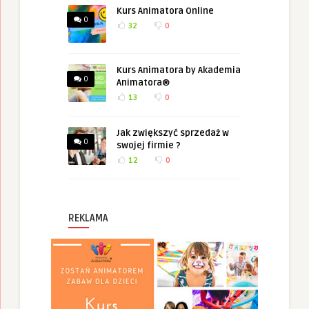
Kurs Animatora Online
0
32
0
Kurs Animatora by Akademia
0
Animatora®
13
0
Jak zwiększyć sprzedaż w
0
swojej firmie ?
12
0
REKLAMA