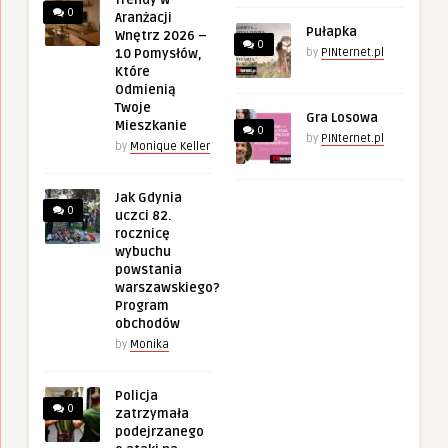
0
Aranżacji
Pułapka
Wnętrz 2026 –
0
10 Pomysłów,
by
PINternet.pl
Które
Odmienią
Twoje
Gra Losowa
Mieszkanie
0
by
PINternet.pl
by
Monique Keller
Jak Gdynia
0
uczci 82.
rocznicę
wybuchu
powstania
warszawskiego?
Program
obchodów
by
Monika
Policja
0
zatrzymała
podejrzanego