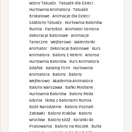
Wzory Tatuaży
:
Tatuaże dla Dzieci
:
Hurtownia Animatora
:
Tatuaże
Brokatowe
:
Animacje dla Dzieci
:
Szablony Tatuaży
:
Hurtownia Balonów
Rumia
:
PartyBox
:
Animator Seniora
:
Dekoracje Balonowe
:
Animacje
Taneczne
:
Wejherowo
:
Walentynki
:
Animator
:
Dekoracje Balonowe
:
Kurs
Animatora
:
Balony z Helem
:
Anonse
:
Hurtownia Balonów
:
Kurs Animatora
Gdańsk
:
Katalog Firm
:
Hurtownia
Animatora
:
Balony
:
Balony
Wejherowo
:
Akademia Animatora
:
Balony Warszawa
:
Bańki Mydlane
:
Hurtownia Balonów
:
Balony Reda
:
Gdynia
:
Sklep z Balonami Rumia
:
Boże Narodzenie
:
Balony Poznań
:
Zabawki
:
Balony Kraków
:
Balony
Wrocław
:
Balony Łódź
:
Koraliki do
Prasowania
:
Balony na Roczek
:
Butla