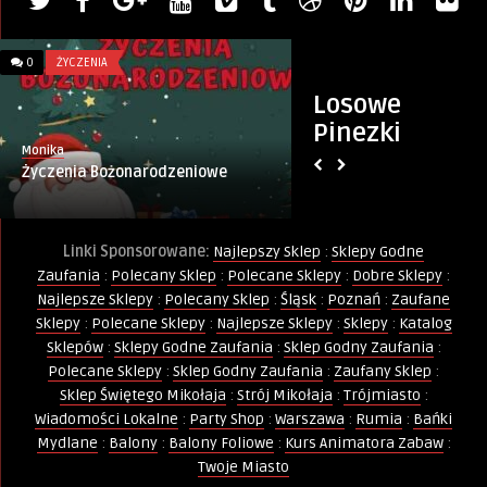
0
ŻYCZENIA
0
SKLEPY
Losowe
Pinezki
Monika
Monika
Życzenia Bożonarodzeniowe
Kiedy Niedziele Ha
Linki Sponsorowane:
Najlepszy Sklep
:
Sklepy Godne
Zaufania
:
Polecany Sklep
:
Polecane Sklepy
:
Dobre Sklepy
:
Najlepsze Sklepy
:
Polecany Sklep
:
Śląsk
:
Poznań
:
Zaufane
Sklepy
:
Polecane Sklepy
:
Najlepsze Sklepy
:
Sklepy
:
Katalog
Sklepów
:
Sklepy Godne Zaufania
:
Sklep Godny Zaufania
:
Polecane Sklepy
:
Sklep Godny Zaufania
:
Zaufany Sklep
:
Sklep Świętego Mikołaja
:
Strój Mikołaja
:
Trójmiasto
:
Wiadomości Lokalne
:
Party Shop
:
Warszawa
:
Rumia
:
Bańki
Mydlane
:
Balony
:
Balony Foliowe
:
Kurs Animatora Zabaw
:
Twoje Miasto