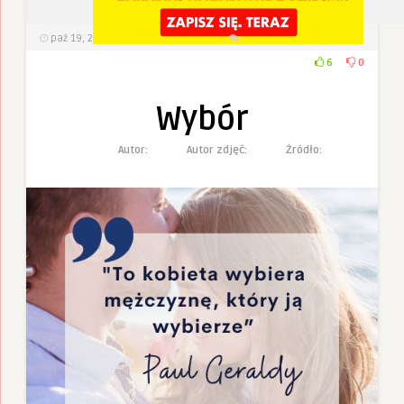
paź 19, 2022
428
Wyświetlenia
0 Komentarzy
6
0
Wybór
Autor:
Autor zdjęć:
Żródło: