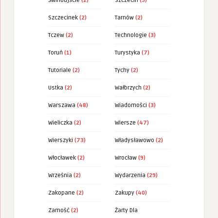
Świnoujście
(2)
Szczecin
(5)
Szczecinek
(2)
Tarnów
(2)
Tczew
(2)
Technologie
(3)
Toruń
(1)
Turystyka
(7)
Tutoriale
(2)
Tychy
(2)
Ustka
(2)
Wałbrzych
(2)
Warszawa
(48)
Wiadomości
(3)
Wieliczka
(2)
Wiersze
(47)
Wierszyki
(73)
Władysławowo
(2)
Włocławek
(2)
Wrocław
(9)
Września
(2)
Wydarzenia
(29)
Zakopane
(2)
Zakupy
(40)
Zamość
(2)
Żarty Dla