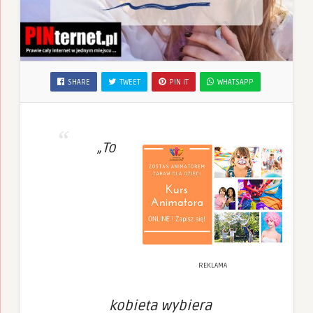
SHARE
TWEET
PIN IT
WHATSAPP
„To
REKLAMA
kobieta wybiera