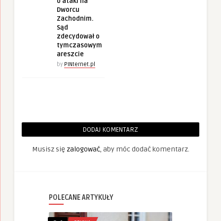
o ataki na
Dworcu
Zachodnim.
Sąd
zdecydował o
tymczasowym
areszcie
by
PINternet.pl
DODAJ KOMENTARZ
Musisz się
zalogować
, aby móc dodać komentarz.
POLECANE ARTYKUŁY