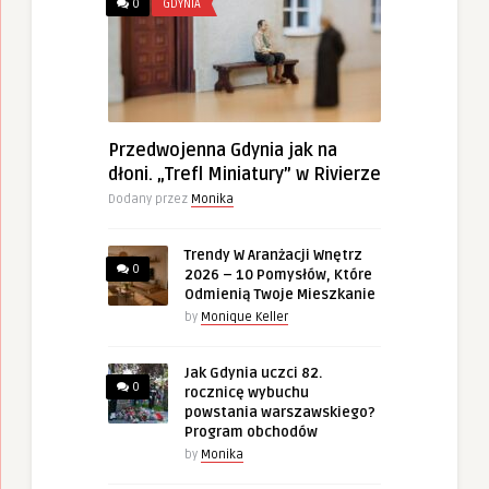
0
GDYNIA
Przedwojenna Gdynia jak na
dłoni. „Trefl Miniatury” w Rivierze
Dodany przez
Monika
Trendy W Aranżacji Wnętrz
0
2026 – 10 Pomysłów, Które
Odmienią Twoje Mieszkanie
by
Monique Keller
Jak Gdynia uczci 82.
0
rocznicę wybuchu
powstania warszawskiego?
Program obchodów
by
Monika