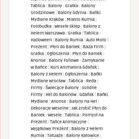
Tablica
:
Balony
:
Gratka
:
Balony
Urodzinowe
:
Balony Gdynia
:
Bańki
Mydlane Kraków
:
Miasto Rumia
:
Fotobudka
:
Wesele Sklep
:
Balony z
Helem Warszawa
:
Gratka
:
Tablica
:
Halloween
:
Balony Rumia
:
Auto Moto
:
Prezent
:
Płyn do Baniek
:
Baza Firm
:
Gratka
:
Ogłoszenia
:
Płyn do Baniek
:
Anonse
:
Balony Foliowe
:
Zamykanie
w Bańce
:
Kurs Animatora Gdańsk
:
Balony z Helem
:
Ogłoszenia
:
Bańki
Mydlane Wrocław
:
Tablica
:
Reda
:
Firmy
:
Świecące Balony
:
Solidne
Firmy
:
Hel do Balonów
:
Gdańsk
:
Bańki
Mydlane
:
Anonse
:
Balony na Hel
:
Dekoracje Weselne
:
Jak zrobić Płyn do
Baniek
:
Wesele
:
Tablica
:
Pomysł na
Prezent
:
Tańce Animacyjne
:
Wyjątkowy Prezent
:
Balony z Helem
Rumia
:
Tatuaże
:
Balony Katowice
: