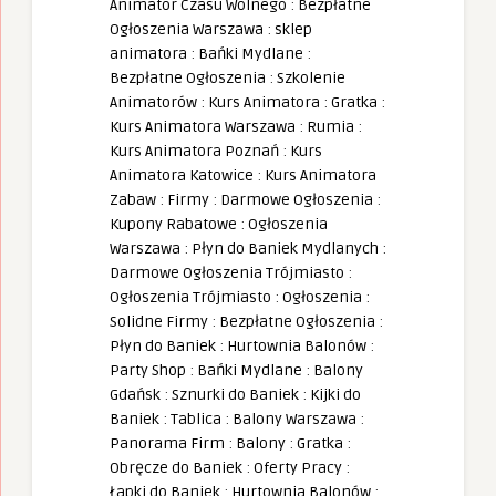
Animator Czasu Wolnego
:
Bezpłatne
Ogłoszenia Warszawa
:
sklep
animatora
:
Bańki Mydlane
:
Bezpłatne Ogłoszenia
:
Szkolenie
Animatorów
:
Kurs Animatora
:
Gratka
:
Kurs Animatora Warszawa
:
Rumia
:
Kurs Animatora Poznań
:
Kurs
Animatora Katowice
:
Kurs Animatora
Zabaw
:
Firmy
:
Darmowe Ogłoszenia
:
Kupony Rabatowe
:
Ogłoszenia
Warszawa
:
Płyn do Baniek Mydlanych
:
Darmowe Ogłoszenia Trójmiasto
:
Ogłoszenia Trójmiasto
:
Ogłoszenia
:
Solidne Firmy
:
Bezpłatne Ogłoszenia
:
Płyn do Baniek
:
Hurtownia Balonów
:
Party Shop
:
Bańki Mydlane
:
Balony
Gdańsk
:
Sznurki do Baniek
:
Kijki do
Baniek
:
Tablica
:
Balony Warszawa
:
Panorama Firm
:
Balony
:
Gratka
:
Obręcze do Baniek
:
Oferty Pracy
:
Łapki do Baniek
:
Hurtownia Balonów
: