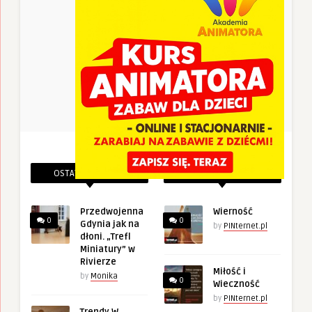
OSTATNIE PINEZKI
POWIĄZANE PINEZKI
Przedwojenna
Wierność
0
0
Gdynia jak na
by
PINternet.pl
dłoni. „Trefl
Miniatury” w
Rivierze
Miłość i
by
Monika
0
Wieczność
by
PINternet.pl
Trendy W