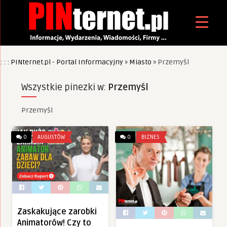
: : : PINternet.pl - Portal Informacyjny
»
Miasto
»
Przemyśl
Wszystkie pinezki w:
Przemyśl
Przemyśl
0
AUGUSTÓW
0
BIZNES
Zaskakujące zarobki
Animatorów! Czy to