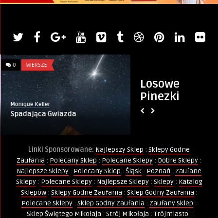
0
WIERSZE
0
PARTY
Losowe
Pinezki
Monique Keller
Artykuł sponsorowany
Spadająca Gwiazda
Party Shop – Impra
Linki Sponsorowane:
Najlepszy Sklep
:
Sklepy Godne
Zaufania
:
Polecany Sklep
:
Polecane Sklepy
:
Dobre Sklepy
:
Najlepsze Sklepy
:
Polecany Sklep
:
Śląsk
:
Poznań
:
Zaufane
Sklepy
:
Polecane Sklepy
:
Najlepsze Sklepy
:
Sklepy
:
Katalog
Sklepów
:
Sklepy Godne Zaufania
:
Sklep Godny Zaufania
:
Polecane Sklepy
:
Sklep Godny Zaufania
:
Zaufany Sklep
:
Sklep Świętego Mikołaja
:
Strój Mikołaja
:
Trójmiasto
: