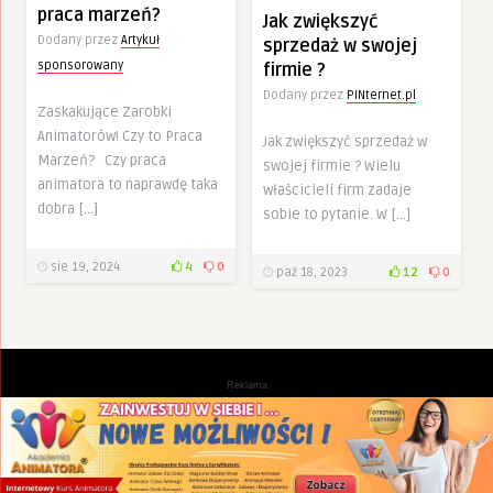
praca marzeń?
Jak zwiększyć
Dodany przez
Artykuł
sprzedaż w swojej
sponsorowany
firmie ?
Dodany przez
PINternet.pl
Zaskakujące Zarobki
Animatorów! Czy to Praca
Jak zwiększyć sprzedaż w
Marzeń? Czy praca
swojej firmie ? Wielu
animatora to naprawdę taka
właścicieli firm zadaje
dobra […]
sobie to pytanie. W […]
sie 19, 2024
4
0
paź 18, 2023
12
0
Reklama