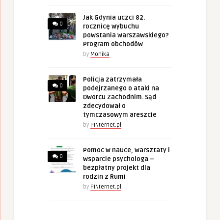
Jak Gdynia uczci 82.
0
rocznicę wybuchu
powstania warszawskiego?
Program obchodów
by
Monika
Policja zatrzymała
0
podejrzanego o ataki na
Dworcu Zachodnim. Sąd
zdecydował o
tymczasowym areszcie
by
PINternet.pl
Pomoc w nauce, warsztaty i
0
wsparcie psychologa –
bezpłatny projekt dla
rodzin z Rumi
by
PINternet.pl