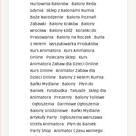
Hurtownia Balonów
:
Balony Reda
:
Gdynia
:
Sklep z Balonami Rumia
:
Boże Narodzenie
:
Balony Poznań
:
Zabawki
:
Balony Kraków
:
Balony
Wrocław
:
Balony Łódź
:
Koraliki do
Prasowania
:
Balony na Roczek
:
Butla
z Helem
:
Wyszukiwarka Produktów
:
Kurs Animatora
:
Kurs Animatora
Online
:
Polecany Sklep
:
Kurs
Animatora Zabaw dla Dzieci Online
:
Kurs Online
:
Animator Zabaw dla
Dzieci Online
:
Balony z Helem Rumia
:
Bańki Mydlane
:
Balony
:
Płyn do
Baniek
:
Fotobudka
:
Tatuaże
:
Sklep dla
Animatora
:
Prezenty
:
Balony Foliowe
:
Ogłoszenia
:
Darmowe Ogłoszenia
:
Balony Urodzinowe
:
Bańki Mydlane
:
Artykuły Party
:
Ogłoszenia Warszawa
:
Strefa Animatora
:
Płyn do Baniek
:
Party Shop
:
Animator Czasu Wolnego
: