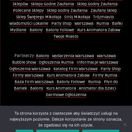
Sklepów
:
Sklepy Godne Zaufania
:
Sklep Godny Zaufania
:
Polecane Sklepy
:
Sklep Godny Zaufania
:
Zaufany Sklep
:
Sklep Świętego Mikołaja
:
Strój Mikołaja
:
Trójmiasto
:
Wiadomości Lokalne
:
Party Shop
:
Warszawa
:
Rumia
:
Bańki
Mydlane
:
Balony
:
Balony Foliowe
:
Kurs Animatora Zabaw
:
Twoje Miasto
Partnerzy:
Balony
:
Wydarzenia Warszawa
:
Warszawa
:
Bubble Show
:
Ogłoszenia Rumia
:
Informacje Warszawa
:
Ogłoszenia Warszawa
:
Katalog Firm Warszawa
:
Party Shop
:
Firmy Warszawa
:
Kurs Animatora Zabaw
:
Firmy Rumia
:
Baza Firm Warszawa
:
Balony Foliowe
:
Rumia
:
Płyn do
Baniek
:
Balony
:
Kurs Animatora
:
Animator dla Dzieci
:
Darmowe Ogłoszenia
Ta strona korzysta z ciasteczek aby świadczyć usługi na
Wszelkie Prawa Zastrzeżone - Kopiowanie, powielanie i
najwyższym poziomie. Dalsze korzystanie ze strony oznacza,
wykorzystywanie treści, zdjęć, grafik jest zabronione -
że zgadzasz się na ich użycie.
PIN
ternet.pl.