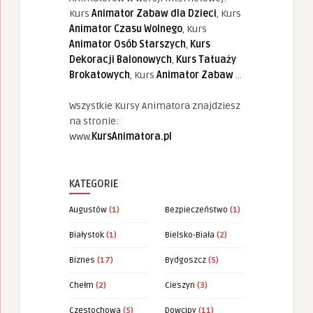
Kurs
Animator Zabaw dla Dzieci
, Kurs
Animator Czasu Wolnego
, Kurs
Animator Osób Starszych
,
Kurs
Dekoracji Balonowych
,
Kurs Tatuaży
Brokatowych
, Kurs
Animator Zabaw
...
Wszystkie Kursy Animatora znajdziesz
na stronie:
www.
KursAnimatora.pl
KATEGORIE
Augustów
(1)
Bezpieczeństwo
(1)
Białystok
(1)
Bielsko-Biała
(2)
Biznes
(17)
Bydgoszcz
(5)
Chełm
(2)
Cieszyn
(3)
Częstochowa
(5)
Dowcipy
(11)