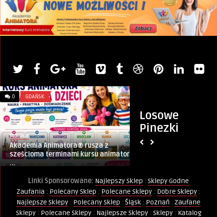
0
GDAŃSK
0
KURSY I SZKOLENIA
Losowe
Pinezki
Monika
PINternet.pl
Akademia Animatora® rusza z
Kurs Animatora Z
sześcioma terminami kursu animatora
21.10.2023
...
Linki Sponsorowane:
Najlepszy Sklep
:
Sklepy Godne
Zaufania
:
Polecany Sklep
:
Polecane Sklepy
:
Dobre Sklepy
:
Najlepsze Sklepy
:
Polecany Sklep
:
Śląsk
:
Poznań
:
Zaufane
Sklepy
:
Polecane Sklepy
:
Najlepsze Sklepy
:
Sklepy
:
Katalog