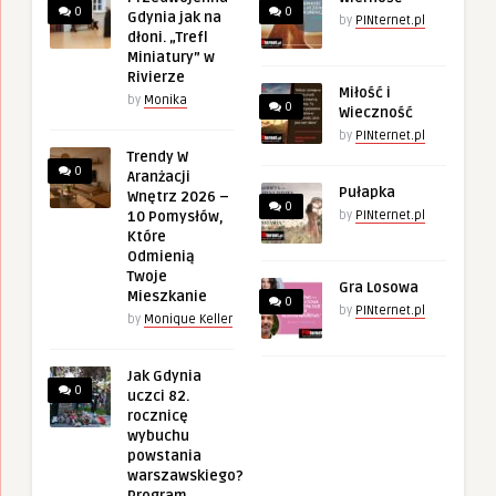
0
0
Gdynia jak na
by
PINternet.pl
dłoni. „Trefl
Miniatury” w
Rivierze
Miłość i
by
Monika
0
Wieczność
by
PINternet.pl
Trendy W
0
Aranżacji
Pułapka
Wnętrz 2026 –
0
10 Pomysłów,
by
PINternet.pl
Które
Odmienią
Twoje
Gra Losowa
Mieszkanie
0
by
PINternet.pl
by
Monique Keller
Jak Gdynia
0
uczci 82.
rocznicę
wybuchu
powstania
warszawskiego?
Program