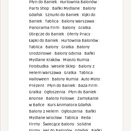
Płyn do Baniek
:
Hurtownia Balonów
:
Party Shop
:
Bańki Mydlane
:
Balony
Gdańsk
:
Sznurki do Baniek
:
Kijki do
Baniek
:
Tablica
:
Balony Warszawa
:
Panorama Firm
:
Balony
:
Gratka
:
Obręcze do Baniek
:
Oferty Pracy
:
Łapki do Baniek
:
Hurtownia Balonów
:
Tablica
:
Balony
:
Gratka
:
Balony
Urodzinowe
:
Balony Gdynia
:
Bańki
Mydlane Kraków
:
Miasto Rumia
:
Fotobudka
:
Wesele Sklep
:
Balony z
Helem Warszawa
:
Gratka
:
Tablica
:
Halloween
:
Balony Rumia
:
Auto Moto
:
Prezent
:
Płyn do Baniek
:
Baza Firm
:
Gratka
:
Ogłoszenia
:
Płyn do Baniek
:
Anonse
:
Balony Foliowe
:
Zamykanie
w Bańce
:
Kurs Animatora Gdańsk
:
Balony z Helem
:
Ogłoszenia
:
Bańki
Mydlane Wrocław
:
Tablica
:
Reda
:
Firmy
:
Świecące Balony
:
Solidne
Firmy
:
Hel do Balonów
:
Gdańsk
:
Bańki