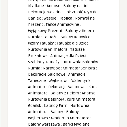
Mydlane
:
Anonse
:
Balony na Hel
:
Dekoracje Weselne
:
Jak zrobić Płyn do
Baniek
:
Wesele
:
Tablica
:
Pomysł na
Prezent
:
Tańce Animacyjne
:
Wyjątkowy Prezent
:
Balony z Helem
Rumia
:
Tatuaże
:
Balony Katowice
:
Wzory Tatuaży
:
Tatuaże dla Dzieci
:
Hurtownia Animatora
:
Tatuaże
Brokatowe
:
Animacje dla Dzieci
:
Szablony Tatuaży
:
Hurtownia Balonów
Rumia
:
PartyBox
:
Animator Seniora
:
Dekoracje Balonowe
:
Animacje
Taneczne
:
Wejherowo
:
Walentynki
:
Animator
:
Dekoracje Balonowe
:
Kurs
Animatora
:
Balony z Helem
:
Anonse
:
Hurtownia Balonów
:
Kurs Animatora
Gdańsk
:
Katalog Firm
:
Hurtownia
Animatora
:
Balony
:
Balony
Wejherowo
:
Akademia Animatora
:
Balony Warszawa
:
Bańki Mydlane
: