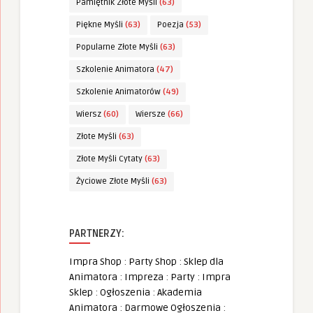
Pamiętnik Złote Myśli
(63)
Piękne Myśli
(63)
Poezja
(53)
Popularne Złote Myśli
(63)
Szkolenie Animatora
(47)
Szkolenie Animatorów
(49)
Wiersz
(60)
Wiersze
(66)
Złote Myśli
(63)
Złote Myśli Cytaty
(63)
Życiowe Złote Myśli
(63)
PARTNERZY:
Impra Shop
:
Party Shop
:
Sklep dla
Animatora
:
Impreza
:
Party
:
Impra
Sklep
:
Ogłoszenia
:
Akademia
Animatora
:
Darmowe Ogłoszenia
: