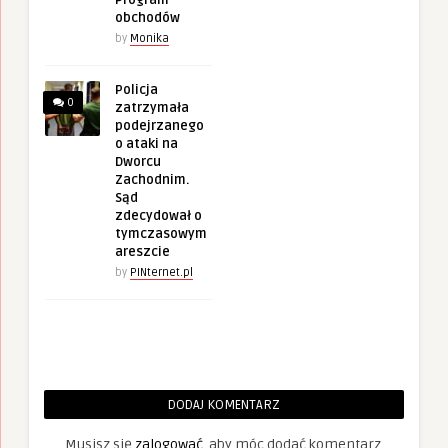
obchodów
by
Monika
Policja
0
zatrzymała
podejrzanego
o ataki na
Dworcu
Zachodnim.
Sąd
zdecydował o
tymczasowym
areszcie
by
PINternet.pl
DODAJ KOMENTARZ
Musisz się
zalogować
, aby móc dodać komentarz.