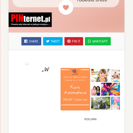
SHARE
TWEET
PIN IT
WHATSAPP
„W
REKLAMA