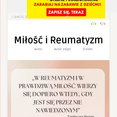
paź 21, 2022
462
Wyświetlenia
0 Komentarzy
6
0
Miłość i Reumatyzm
Autor:
Autor zdjęć:
Żródło: