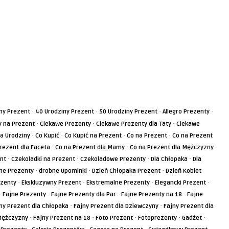
·
·
·
·
ny Prezent
40 Urodziny Prezent
50 Urodziny Prezent
Allegro Prezenty
·
·
·
 na Prezent
Ciekawe Prezenty
Ciekawe Prezenty dla Taty
Ciekawe
·
·
·
·
a Urodziny
Co Kupić
Co Kupić na Prezent
Co na Prezent
Co na Prezent
·
·
rezent dla Faceta
Co na Prezent dla Mamy
Co na Prezent dla Mężczyzny
·
·
·
·
nt
Czekoladki na Prezent
Czekoladowe Prezenty
Dla Chłopaka
Dla
·
·
·
ne Prezenty
drobne Upominki
Dzień Chłopaka Prezent
Dzień Kobiet
·
·
·
·
ezenty
Ekskluzywny Prezent
Ekstremalne Prezenty
Elegancki Prezent
·
·
·
·
Fajne Prezenty
Fajne Prezenty dla Par
Fajne Prezenty na 18
Fajne
·
·
ny Prezent dla Chłopaka
Fajny Prezent dla Dziewczyny
Fajny Prezent dla
·
·
·
·
·
 Mężczyzny
Fajny Prezent na 18
Foto Prezent
Fotoprezenty
Gadżet