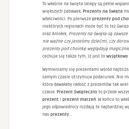
To właśnie na święta sklepy są pełne wspani
większych zabawek.
Prezenty na święta
ma
właściwości. Po pierwsze
prezenty pod cho
niektórych regionach może być to też Gwiaz
oraz Aniołek.
Prezenty na święta są zawsze 
nie ważne czy jesteśmy dziećmi, czy doro
prezenty pod choinkę wyglądają magiczni
cechuje się także tym, iż jest to
wyjątkowy
Wymieniamy się prezentami wśród najbliżs
samym czasie otrzymuje podarunek. Nie ma 
która dawałaby radość z prezentów tak w
czasie.
Prezent świąteczny
to przede wszy
prezent
i
prezent marzeń
. W końcu to właś
jego odpowiednicy rozdają te najbardziej 
nas
prezenty
…