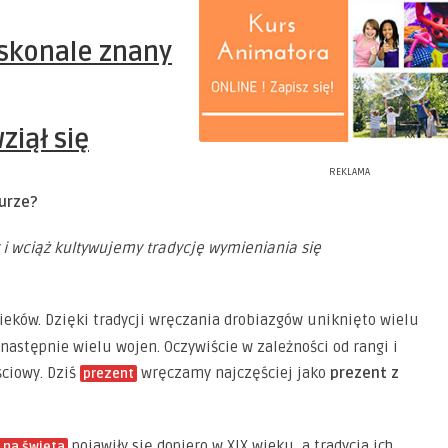
skonale znany
ziął się
REKLAMA
turze?
 i wciąż kultywujemy tradycję wymieniania się
ieków. Dzięki tradycji wręczania drobiazgów uniknięto wielu
następnie wielu wojen. Oczywiście w zależności od rangi i
ściowy. Dziś
wręczamy najczęściej jako
prezent z
prezent
pojawiły się dopiero w XIX wieku, a tradycja ich
 na święta