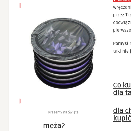
wręczani
przez Tr
obowiązk
pierwsz
Pomysł 
taki nie 
Co ku
dla t
dla c
Prezenty na Święta
kupić
męża
?