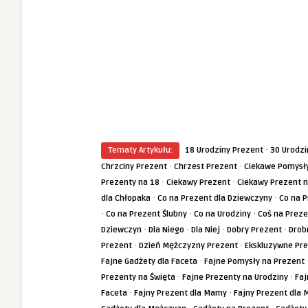
·
Tematy Artykułu:
18 Urodziny Prezent
30 Urodzi
·
·
Chrzciny Prezent
Chrzest Prezent
Ciekawe Pomysły
·
·
Prezenty na 18
Ciekawy Prezent
Ciekawy Prezent n
·
·
dla Chłopaka
Co na Prezent dla Dziewczyny
Co na P
·
·
·
Co na Prezent Ślubny
Co na Urodziny
Coś na Preze
·
·
·
·
Dziewczyn
Dla Niego
Dla Niej
Dobry Prezent
Drob
·
·
Prezent
Dzień Mężczyzny Prezent
Ekskluzywne Pr
·
Fajne Gadżety dla Faceta
Fajne Pomysły na Prezent
·
·
Prezenty na Święta
Fajne Prezenty na Urodziny
Faj
·
·
Faceta
Fajny Prezent dla Mamy
Fajny Prezent dla