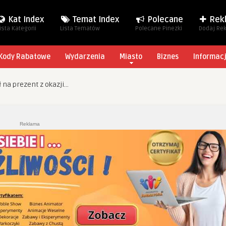
Kat Index
Temat Index
Polecane
Rek
ista Kategorii
Lista Tematów
Polecane Pinezki
Dodaj Re
Kody Rabatowe
Wydarzenia
Miasto
Biznes
Informac
na prezent z okazji…
Reklama