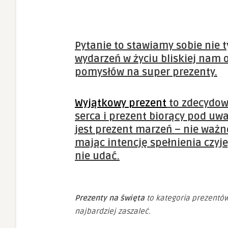
Pytanie to stawiamy sobie nie t
wydarzeń w życiu bliskiej nam 
pomysłów na super prezenty.
Wyjątkowy prezent
to zdecydow
serca i
prezent
biorący pod uwa
jest
prezent marzeń
– nie ważn
mając intencję spełnienia czyj
nie udać.
Prezenty na święta
to kategoria prezentó
najbardziej zaszaleć.