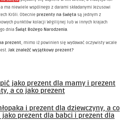
a ma niewiele wspólnego z darami składanymi Jezusowi
zech Króli. Obecnie
prezenty na święta
są jednym z
owych punktów kolacji Wigilijnej lub w innych krajach
ego dnia
Świąt Bożego Narodzenia
.
na prezent
, mimo iż powinien się wydawać oczywisty wcale
jest.
Jak znaleźć wyjątkowy prezent?
pić jako
prezent dla mamy
i
prezent
aty
, a co jako
prezent
hłopaka
i
prezent dla dziewczyny
, a co
 jako
prezent dla babci
i
prezent dla