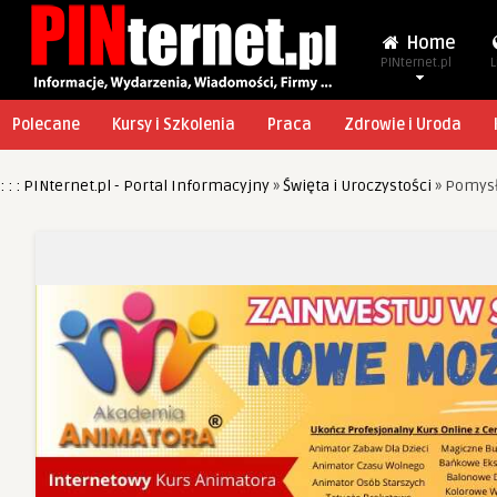
Home
PINternet.pl
L
Polecane
Kursy i Szkolenia
Praca
Zdrowie i Uroda
: : : PINternet.pl - Portal Informacyjny
»
Święta i Uroczystości
»
Pomysł 