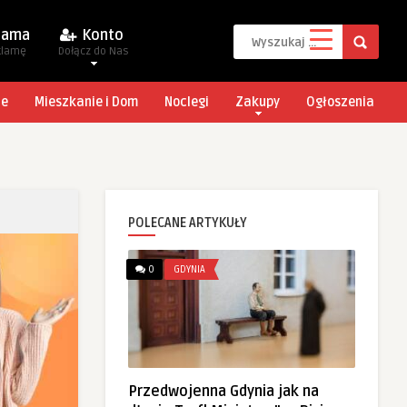
lama
Konto
klamę
Dołącz do Nas
je
Mieszkanie i Dom
Noclegi
Zakupy
Ogłoszenia
POLECANE ARTYKUŁY
0
GDYNIA
Przedwojenna Gdynia jak na