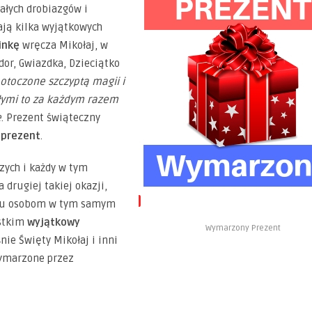
ałych drobiazgów i
ją kilka wyjątkowych
inkę
wręcza Mikołaj, w
dor, Gwiazdka, Dzieciątko
otoczone szczyptą magii i
słymi to za każdym razem
e
. Prezent świąteczny
 prezent
.
zych i każdy w tym
drugiej takiej okazji,
ielu osobom w tym samym
stkim
wyjątkowy
Wymarzony Prezent
nie Święty Mikołaj i inni
wymarzone przez