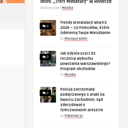
dłoni. „Trefl Miniatury” w Rivierze
Dodany przez
Monika
Trendy W Aranżacji Wnętrz
0
2026 – 10 Pomysłów, Które
Odmienią Twoje Mieszkanie
by
Monique Keller
Jak Gdynia uczci 82.
0
rocznicę wybuchu
powstania warszawskiego?
Program obchodów
by
Monika
Policja zatrzymała
0
podejrzanego o ataki na
Dworcu Zachodnim. Sąd
zdecydował o
tymczasowym areszcie
by
PINternet.pl