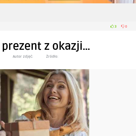
3
0
prezent z okazji…
Autor zdjęć:
Żródło: