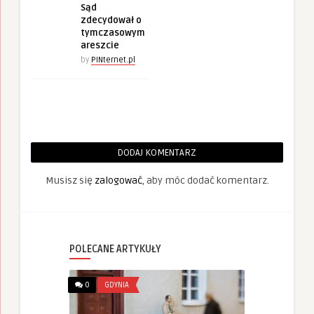
Sąd
zdecydował o
tymczasowym
areszcie
by
PINternet.pl
DODAJ KOMENTARZ
Musisz się
zalogować
, aby móc dodać komentarz.
POLECANE ARTYKUŁY
0
GDYNIA