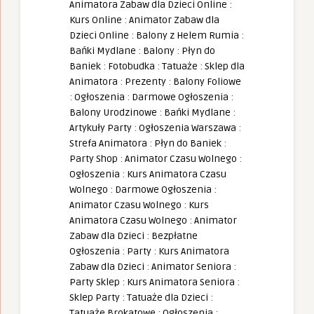
Animatora Zabaw dla Dzieci Online
:
Kurs Online
:
Animator Zabaw dla
Dzieci Online
:
Balony z Helem Rumia
:
Bańki Mydlane
:
Balony
:
Płyn do
Baniek
:
Fotobudka
:
Tatuaże
:
Sklep dla
Animatora
:
Prezenty
:
Balony Foliowe
:
Ogłoszenia
:
Darmowe Ogłoszenia
:
Balony Urodzinowe
:
Bańki Mydlane
:
Artykuły Party
:
Ogłoszenia Warszawa
:
Strefa Animatora
:
Płyn do Baniek
:
Party Shop
:
Animator Czasu Wolnego
:
Ogłoszenia
:
Kurs Animatora Czasu
Wolnego
:
Darmowe Ogłoszenia
:
Animator Czasu Wolnego
:
Kurs
Animatora Czasu Wolnego
:
Animator
Zabaw dla Dzieci
:
Bezpłatne
Ogłoszenia
:
Party
:
Kurs Animatora
Zabaw dla Dzieci
:
Animator Seniora
:
Party Sklep
:
Kurs Animatora Seniora
:
Sklep Party
:
Tatuaże dla Dzieci
:
Tatuaże Brokatowe
:
Ogłoszenia
: