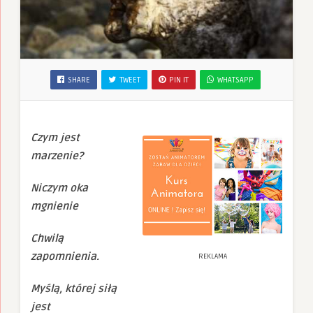
SHARE
TWEET
PIN IT
WHATSAPP
Czym jest
marzenie?
Niczym oka
mgnienie
Chwilą
zapomnienia.
REKLAMA
Myślą, której siłą
jest