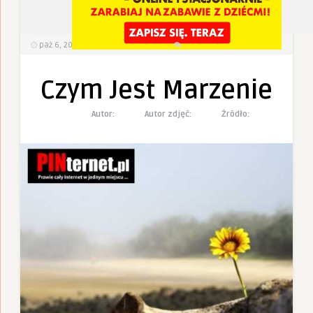
4
0
paź 6, 2022
449
Wyświetlenia
0 Komentarzy
Czym Jest Marzenie
Autor:
Autor zdjęć:
Żródło: