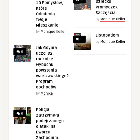
Dziecku
10 Pomysłów,
Promyczek
Które
Szczęścia
Odmienią
Twoje
by
Monique Keller
Mieszkanie
by
Monique Keller
Listopadem
0
by
Monique Keller
Jak Gdynia
0
uczci 82.
rocznicę
wybuchu
powstania
warszawskiego?
Program
obchodów
by
Monika
Policja
0
zatrzymała
podejrzanego
o ataki na
Dworcu
Zachodnim.