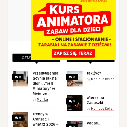
OSTATNIE PINEZKI
POWIĄZANE PINEZKI
Przedwojenna
Jak Żyć?
0
0
Gdynia jak na
by
Monique Keller
dłoni. „Trefl
Miniatury” w
Rivierze
Wiersz na
by
Monika
0
Zaduszki
by
Monique Keller
Trendy W
0
Aranżacji
Podaruj
Wnętrz 2026 –
0