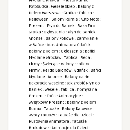
Mydlane Kraków
:
Miasto Rumia
:
Fotobudka
:
Wesele Sklep
:
Balony z
Helem Warszawa
:
Gratka
:
Tablica
:
Halloween
:
Balony Rumia
:
Auto Moto
:
Prezent
:
Płyn do Baniek
:
Baza Firm
:
Gratka
:
Ogłoszenia
:
Płyn do Baniek
:
Anonse
:
Balony Foliowe
:
Zamykanie
w Bańce
:
Kurs Animatora Gdańsk
:
Balony z Helem
:
Ogłoszenia
:
Bańki
Mydlane Wrocław
:
Tablica
:
Reda
:
Firmy
:
Świecące Balony
:
Solidne
Firmy
:
Hel do Balonów
:
Gdańsk
:
Bańki
Mydlane
:
Anonse
:
Balony na Hel
:
Dekoracje Weselne
:
Jak zrobić Płyn do
Baniek
:
Wesele
:
Tablica
:
Pomysł na
Prezent
:
Tańce Animacyjne
:
Wyjątkowy Prezent
:
Balony z Helem
Rumia
:
Tatuaże
:
Balony Katowice
:
Wzory Tatuaży
:
Tatuaże dla Dzieci
:
Hurtownia Animatora
:
Tatuaże
Brokatowe
:
Animacje dla Dzieci
: