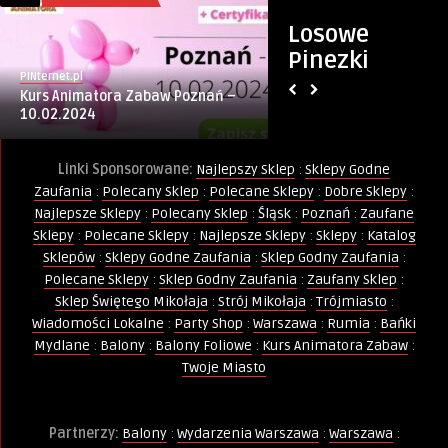
Losowe
Pinezki
PINternet.pl
Monika
Kurs Animatora Zabaw Poznań –
Od igły do internet
10.02.2024
krawiectwa z ponad
Linki Sponsorowane:
Najlepszy Sklep
:
Sklepy Godne
Zaufania
:
Polecany Sklep
:
Polecane Sklepy
:
Dobre Sklepy
:
Najlepsze Sklepy
:
Polecany Sklep
:
Śląsk
:
Poznań
:
Zaufane
Sklepy
:
Polecane Sklepy
:
Najlepsze Sklepy
:
Sklepy
:
Katalog
Sklepów
:
Sklepy Godne Zaufania
:
Sklep Godny Zaufania
:
Polecane Sklepy
:
Sklep Godny Zaufania
:
Zaufany Sklep
:
Sklep Świętego Mikołaja
:
Strój Mikołaja
:
Trójmiasto
:
Wiadomości Lokalne
:
Party Shop
:
Warszawa
:
Rumia
:
Bańki
Mydlane
:
Balony
:
Balony Foliowe
:
Kurs Animatora Zabaw
:
Twoje Miasto
Partnerzy:
Balony
:
Wydarzenia Warszawa
:
Warszawa
: