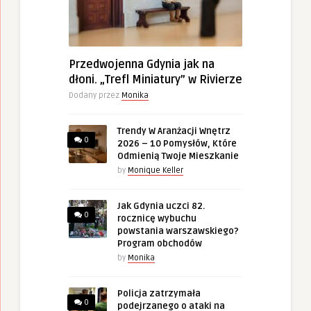
Przedwojenna Gdynia jak na
dłoni. „Trefl Miniatury” w Rivierze
Dodany przez
Monika
Trendy W Aranżacji Wnętrz
0
2026 – 10 Pomysłów, Które
Odmienią Twoje Mieszkanie
by
Monique Keller
Jak Gdynia uczci 82.
0
rocznicę wybuchu
powstania warszawskiego?
Program obchodów
by
Monika
Policja zatrzymała
0
podejrzanego o ataki na