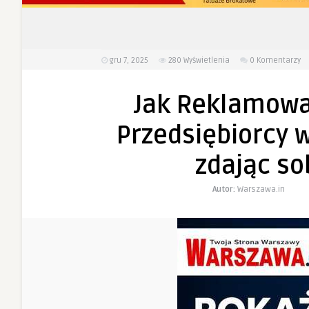
gru 7, 2025
280
Wyświetlenia
0 Komentarzy
Jak Reklamowa
Przedsiębiorcy w
zdając so
Autor:
Warszawa.in