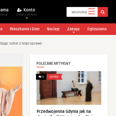
lama
Konto
klamę
Dołącz do Nas
je
Mieszkanie i Dom
Noclegi
Zakupy
Ogłoszenia
dając sobie z tego sprawy
POLECANE ARTYKUŁY
0
GDYNIA
Przedwojenna Gdynia jak na