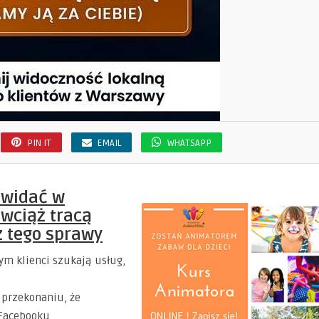
PIN IT
EMAIL
WHATSAPP
 widać w
 wciąż tracą
z tego sprawy
ym klienci szukają usług,
w przekonaniu, że
 Facebooku,