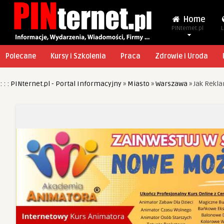
Home
PINternet.pl
L
Polecane
Kursy i Szkolenia
Praca
Zdrowie i Uroda
: : : PINternet.pl - Portal Informacyjny
»
Miasto
»
Warszawa
»
Jak Rekla