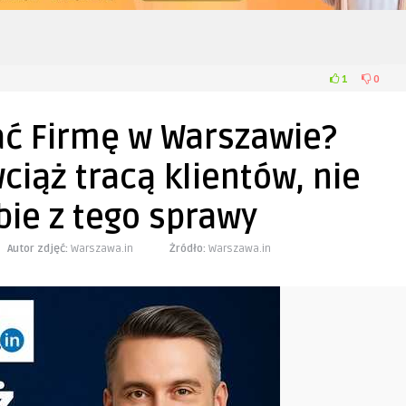
1
0
ć Firmę w Warszawie?
ciąż tracą klientów, nie
bie z tego sprawy
Autor zdjęć:
Warszawa.in
Żródło:
Warszawa.in