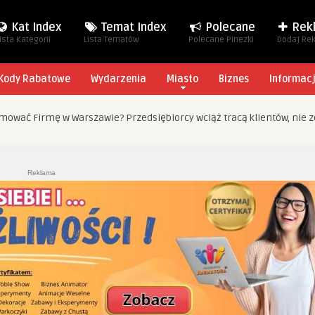
Kat Index
Temat Index
Polecane
Rek
ista Kategorii
Lista Tematów
Polecane Pinezki
Dodaj Re
Kody Rabatowe
Wydarzenia
Miasto
Biznes
Informac
mować Firmę w Warszawie? Przedsiębiorcy wciąż tracą klientów, nie z
Reklama