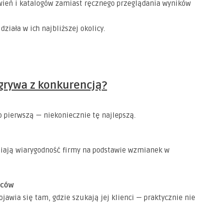
awień i katalogów zamiast ręcznego przeglądania wyników
ziała w ich najbliższej okolicy.
egrywa z konkurencją?
o pierwszą — niekoniecznie tę najlepszą.
eniają wiarygodność firmy na podstawie wzmianek w
ńców
ojawia się tam, gdzie szukają jej klienci — praktycznie nie