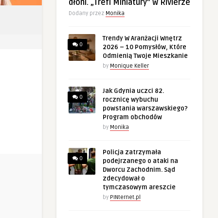
dłoni. „Trefl Miniatury” w Rivierze
Dodany przez
Monika
Trendy W Aranżacji Wnętrz
0
2026 – 10 Pomysłów, Które
Odmienią Twoje Mieszkanie
by
Monique Keller
Jak Gdynia uczci 82.
0
rocznicę wybuchu
powstania warszawskiego?
Program obchodów
by
Monika
Policja zatrzymała
0
podejrzanego o ataki na
Dworcu Zachodnim. Sąd
zdecydował o
tymczasowym areszcie
by
PINternet.pl