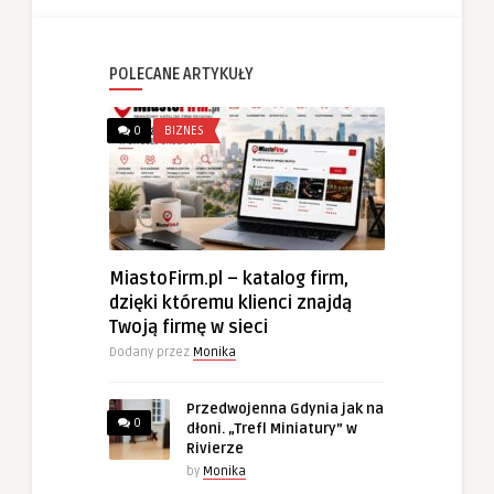
POLECANE ARTYKUŁY
0
BIZNES
MiastoFirm.pl – katalog firm,
dzięki któremu klienci znajdą
Twoją firmę w sieci
Dodany przez
Monika
Przedwojenna Gdynia jak na
0
dłoni. „Trefl Miniatury” w
Rivierze
by
Monika