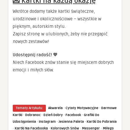
💌 Kartki na każdą okazję
Wkrótce dodamy także kartki świąteczne,
urodzinowe i okolicznościowe – wszystkie w
pięknym, autorskim stylu.
Zapisz stronę w ulubionych, żeby nie przegapić
nowych zestawów!
Udostępnij radość! 💛
Niech Facebook znów stanie się miejscem dobrych
emocji i miłych słów.
·
·
Tematy Artykułu:
Akwarela
Cytaty Motywacyjne
Darmowe
·
·
·
·
Kartki
Dobranoc
Dzień Dobry
Facebook
Grafiki Do
·
·
·
Udostępnienia
Instagram
Jesienna Paleta
Kartki Do Pobrania
·
·
·
·
Kartki Na Facebooka
Kolorowych Snów
Messenger
Miłego