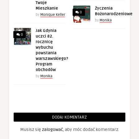
Twoje
Mieszkanie
Życzenia
0
Bożonarodzeniowe
by
Monique Keller
by
Monika
Jak Gdynia
0
uczci 82.
rocznicę
wybuchu
powstania
warszawskiego?
Program
obchodów
by
Monika
DODAJ KOMENTARZ
Musisz się
zalogować
, aby móc dodać komentarz.