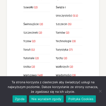
Suwałki
(2)
Święta i
Uroczystości
(11)
Świnoujście
(2)
Szczecin
(5)
Szczecinek
(2)
Tarnów
(2)
Tczew
(2)
Technologie
(3)
Toruń
(1)
Turystyka
(7)
Tutoriale
(2)
Tychy
(2)
Ustka
(2)
Wałbrzych
(2)
Warszawa
(48)
Wiadomości
(3)
Ta strona korzysta z ciasteczek aby świadczyć usługi na
Wieliczka
(2)
Wiersze
(47)
najwyższym poziomie. Dalsze korzystanie ze strony oznacza,
że zgadzasz się na ich użycie.
Wierszyki
(73)
Władysławowo
(2)
Zgoda
Nie wyrażam zgody
Polityka Cookies
Włocławek
(2)
Wrocław
(9)