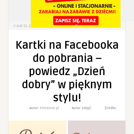
1
0
paź 11, 2025
277
Wyświetlenia
0 Komentarzy
Kartki na Facebooka
do pobrania –
powiedz „Dzień
dobry” w pięknym
stylu!
Autor:
Pinternet.pl
Autor zdjęć:
Żródło: