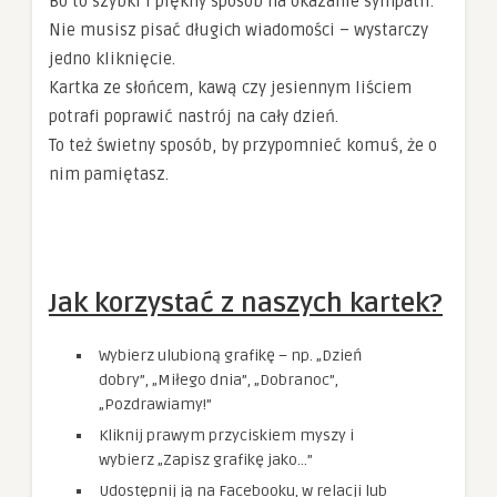
Bo to szybki i piękny sposób na okazanie sympatii.
Nie musisz pisać długich wiadomości – wystarczy
jedno kliknięcie.
Kartka ze słońcem, kawą czy jesiennym liściem
potrafi poprawić nastrój na cały dzień.
To też świetny sposób, by przypomnieć komuś, że o
nim pamiętasz.
Jak korzystać z naszych kartek?
Wybierz ulubioną grafikę – np. „Dzień
dobry”, „Miłego dnia”, „Dobranoc”,
„Pozdrawiamy!”
Kliknij prawym przyciskiem myszy i
wybierz „Zapisz grafikę jako…”
Udostępnij ją na Facebooku, w relacji lub