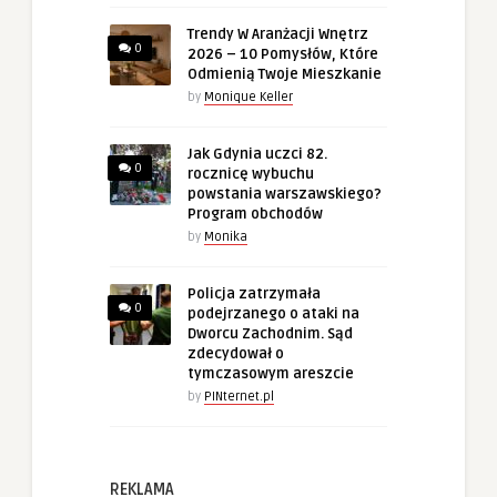
Trendy W Aranżacji Wnętrz
0
2026 – 10 Pomysłów, Które
Odmienią Twoje Mieszkanie
by
Monique Keller
Jak Gdynia uczci 82.
0
rocznicę wybuchu
powstania warszawskiego?
Program obchodów
by
Monika
Policja zatrzymała
0
podejrzanego o ataki na
Dworcu Zachodnim. Sąd
zdecydował o
tymczasowym areszcie
by
PINternet.pl
REKLAMA