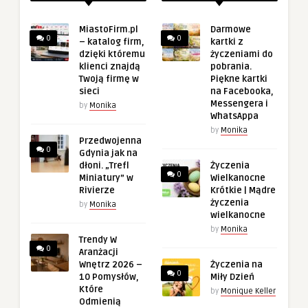
MiastoFirm.pl
Darmowe
0
0
– katalog firm,
kartki z
dzięki któremu
życzeniami do
klienci znajdą
pobrania.
Twoją firmę w
Piękne kartki
sieci
na Facebooka,
Messengera i
by
Monika
WhatsAppa
by
Monika
Przedwojenna
0
Gdynia jak na
dłoni. „Trefl
Życzenia
0
Miniatury” w
Wielkanocne
Rivierze
Krótkie | Mądre
życzenia
by
Monika
wielkanocne
by
Monika
Trendy W
0
Aranżacji
Wnętrz 2026 –
Życzenia na
0
10 Pomysłów,
Miły Dzień
Które
by
Monique Keller
Odmienią