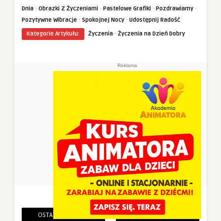
·
·
·
·
Dnia
Obrazki Z Życzeniami
Pastelowe Grafiki
Pozdrawiamy
·
·
Pozytywne Wibracje
Spokojnej Nocy
Udostępnij Radość
·
Kategorie Artykułu:
Życzenia
Życzenia na Dzień Dobry
Reklama
OSTATNIE PINEZKI
POWIĄZANE PINEZKI