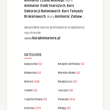
Animator Czasu Wolnego
, Kurs
Animator Osób Starszych
,
Kurs
Dekoracji Balonowych
,
Kurs Tatuaży
Brokatowych
, Kurs
Animator Zabaw
...
Wszystkie Kursy Animatora znajdziesz
na stronie:
www.
KursAnimatora.pl
KATEGORIE
Augustów
(1)
Bezpieczeństwo
(1)
Białystok
(1)
Bielsko-Biała
(2)
Biznes
(18)
Bydgoszcz
(5)
Chełm
(2)
Cieszyn
(3)
Częstochowa
(5)
Dowcipy
(11)
Dziecko
(27)
Elbląg
(2)