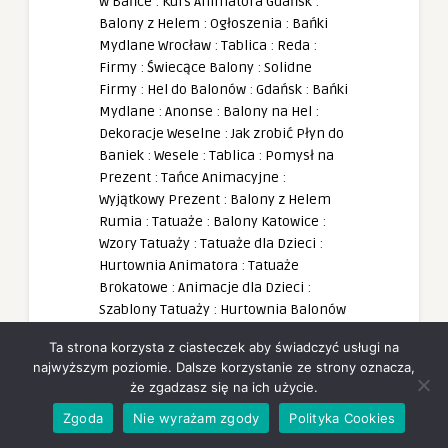
w Bańce
:
Kurs Animatora Gdańsk
:
Balony z Helem
:
Ogłoszenia
:
Bańki
Mydlane Wrocław
:
Tablica
:
Reda
:
Firmy
:
Świecące Balony
:
Solidne
Firmy
:
Hel do Balonów
:
Gdańsk
:
Bańki
Mydlane
:
Anonse
:
Balony na Hel
:
Dekoracje Weselne
:
Jak zrobić Płyn do
Baniek
:
Wesele
:
Tablica
:
Pomysł na
Prezent
:
Tańce Animacyjne
:
Wyjątkowy Prezent
:
Balony z Helem
Rumia
:
Tatuaże
:
Balony Katowice
:
Wzory Tatuaży
:
Tatuaże dla Dzieci
:
Hurtownia Animatora
:
Tatuaże
Brokatowe
:
Animacje dla Dzieci
:
Szablony Tatuaży
:
Hurtownia Balonów
Rumia
:
PartyBox
:
Animator Seniora
:
Ta strona korzysta z ciasteczek aby świadczyć usługi na
Dekoracje Balonowe
:
Animacje
najwyższym poziomie. Dalsze korzystanie ze strony oznacza,
Taneczne
:
Wejherowo
:
Walentynki
:
że zgadzasz się na ich użycie.
Animator
:
Dekoracje Balonowe
:
Kurs
Zgoda
Nie wyrażam zgody
Polityka Cookies
Animatora
:
Balony z Helem
:
Anonse
:
Hurtownia Balonów
:
Kurs Animatora