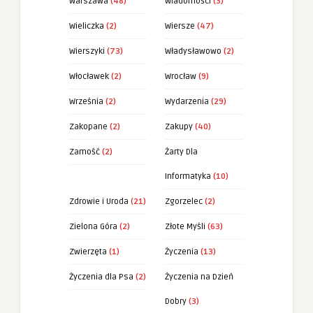
Warszawa
(48)
Wiadomości
(3)
Wieliczka
(2)
Wiersze
(47)
Wierszyki
(73)
Władysławowo
(2)
Włocławek
(2)
Wrocław
(9)
Września
(2)
Wydarzenia
(29)
Zakopane
(2)
Zakupy
(40)
Zamość
(2)
Żarty Dla
Informatyka
(10)
Zdrowie i Uroda
(21)
Zgorzelec
(2)
Zielona Góra
(2)
Złote Myśli
(63)
Zwierzęta
(1)
Życzenia
(13)
Życzenia dla Psa
(2)
Życzenia na Dzień
Dobry
(3)