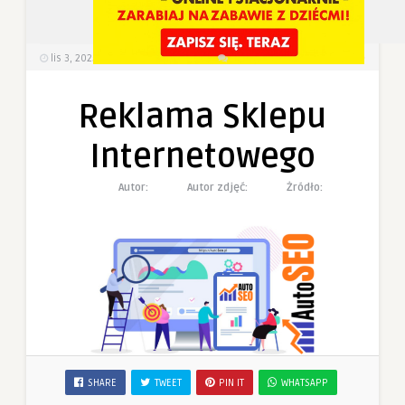
2
0
lis 3, 2025
263
Wyświetlenia
0 Komentarzy
Reklama Sklepu
Internetowego
Autor:
Autor zdjęć:
Żródło:
SHARE
TWEET
PIN IT
WHATSAPP