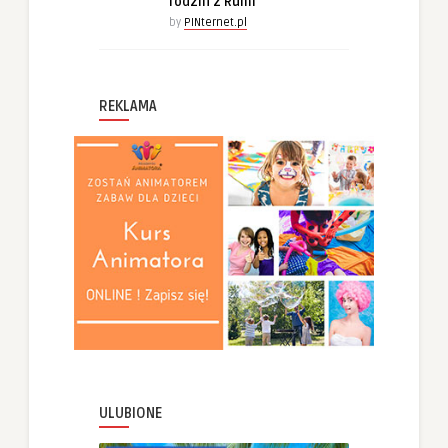
rodzin z Rumi
by
PINternet.pl
REKLAMA
ULUBIONE