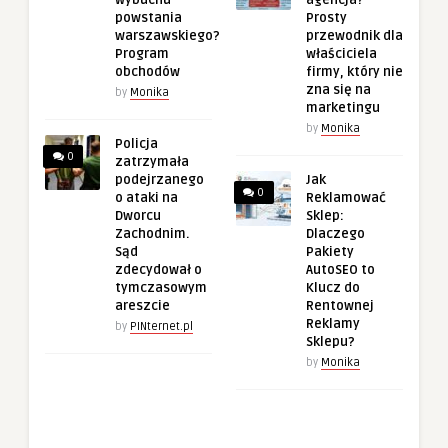
wybuchu
agencja?
powstania
Prosty
warszawskiego?
przewodnik dla
Program
właściciela
obchodów
firmy, który nie
zna się na
by
Monika
marketingu
by
Monika
Policja
0
zatrzymała
podejrzanego
Jak
0
o ataki na
Reklamować
Dworcu
Sklep:
Zachodnim.
Dlaczego
Sąd
Pakiety
zdecydował o
AutoSEO to
tymczasowym
Klucz do
areszcie
Rentownej
Reklamy
by
PINternet.pl
Sklepu?
by
Monika