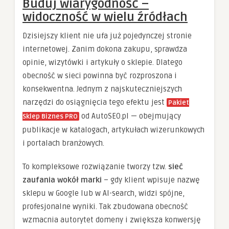
Buduj wiarygodność –
widoczność w wielu źródłach
Dzisiejszy klient nie ufa już pojedynczej stronie
internetowej. Zanim dokona zakupu, sprawdza
opinie, wizytówki i artykuły o sklepie. Dlatego
obecność w sieci powinna być rozproszona i
konsekwentna. Jednym z najskuteczniejszych
narzędzi do osiągnięcia tego efektu jest
Pakiet
od AutoSEO.pl — obejmujący
Sklep Biznes PRO
publikacje w katalogach, artykułach wizerunkowych
i portalach branżowych.
To kompleksowe rozwiązanie tworzy tzw.
sieć
zaufania wokół marki
– gdy klient wpisuje nazwę
sklepu w Google lub w AI-search, widzi spójne,
profesjonalne wyniki. Tak zbudowana obecność
wzmacnia autorytet domeny i zwiększa konwersję