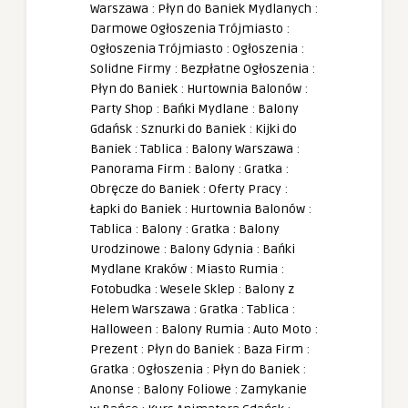
Warszawa
:
Płyn do Baniek Mydlanych
:
Darmowe Ogłoszenia Trójmiasto
:
Ogłoszenia Trójmiasto
:
Ogłoszenia
:
Solidne Firmy
:
Bezpłatne Ogłoszenia
:
Płyn do Baniek
:
Hurtownia Balonów
:
Party Shop
:
Bańki Mydlane
:
Balony
Gdańsk
:
Sznurki do Baniek
:
Kijki do
Baniek
:
Tablica
:
Balony Warszawa
:
Panorama Firm
:
Balony
:
Gratka
:
Obręcze do Baniek
:
Oferty Pracy
:
Łapki do Baniek
:
Hurtownia Balonów
:
Tablica
:
Balony
:
Gratka
:
Balony
Urodzinowe
:
Balony Gdynia
:
Bańki
Mydlane Kraków
:
Miasto Rumia
:
Fotobudka
:
Wesele Sklep
:
Balony z
Helem Warszawa
:
Gratka
:
Tablica
:
Halloween
:
Balony Rumia
:
Auto Moto
:
Prezent
:
Płyn do Baniek
:
Baza Firm
:
Gratka
:
Ogłoszenia
:
Płyn do Baniek
:
Anonse
:
Balony Foliowe
:
Zamykanie