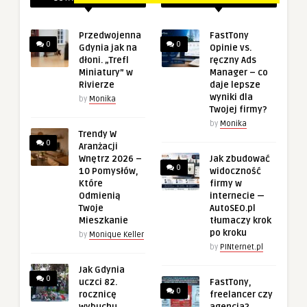
Przedwojenna
FastTony
0
0
Gdynia jak na
Opinie vs.
dłoni. „Trefl
ręczny Ads
Miniatury” w
Manager – co
Rivierze
daje lepsze
wyniki dla
by
Monika
Twojej firmy?
by
Monika
Trendy W
0
Aranżacji
Wnętrz 2026 –
Jak zbudować
0
10 Pomysłów,
widoczność
Które
firmy w
Odmienią
internecie —
Twoje
AutoSEO.pl
Mieszkanie
tłumaczy krok
po kroku
by
Monique Keller
by
PINternet.pl
Jak Gdynia
0
uczci 82.
FastTony,
0
rocznicę
freelancer czy