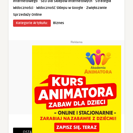
·
·
Internetowego
SEO Dla Sklepów Internetowych
Strategia
·
·
Widoczności
Widoczność Sklepu w Google
Zwiększanie
Sprzedaży Online
Kategorie Artykułu:
Biznes
Reklama
OSTATNIE PINEZKI
POWIĄZANE PINEZKI