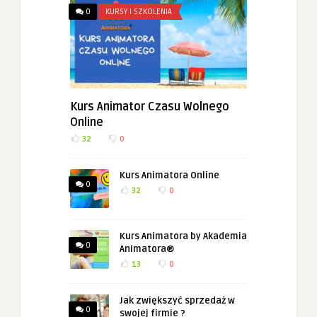
0
KURSY I SZKOLENIA
Kurs Animator Czasu Wolnego
Online
32
0
Kurs Animatora Online
0
32
0
Kurs Animatora by Akademia
0
Animatora®
13
0
Jak zwiększyć sprzedaż w
0
swojej firmie ?