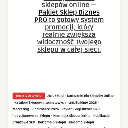
sklepów online —
Pakiet Sklep Biznes
PRO
to gotowy system
promocji, który
realnie zwiększa
widoczność Twojego
sklepu w całej sieci.
·
Tematy Artykułu:
AutoSEO.pl
Kampanie Dla Sklepów Online
·
·
·
Katalogi Sklepów Internetowych
Link Building 2026
·
·
Marketing E-Commerce 2026
Pakiet Sklep Biznes PRO
·
·
Pozycjonowanie Sklepu
Promocja Sklepu Online
Publikacje
·
·
Branżowe SEO
Reklama E-Sklepu
Reklama Sklepu