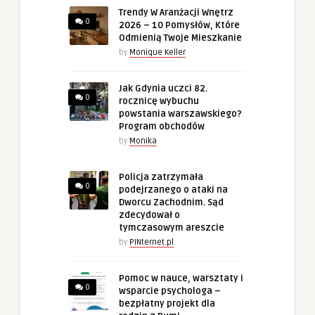
Trendy W Aranżacji Wnętrz
0
2026 – 10 Pomysłów, Które
Odmienią Twoje Mieszkanie
by
Monique Keller
Jak Gdynia uczci 82.
0
rocznicę wybuchu
powstania warszawskiego?
Program obchodów
by
Monika
Policja zatrzymała
0
podejrzanego o ataki na
Dworcu Zachodnim. Sąd
zdecydował o
tymczasowym areszcie
by
PINternet.pl
Pomoc w nauce, warsztaty i
0
wsparcie psychologa –
bezpłatny projekt dla