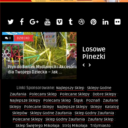
0
DZIECKO
0
POLECANE
Losowe
Pinezki
Monika
PINternet.pl
Płyn do Baniek Mydlanych i Akcesoria
Kurkuma – 7 cudown
dla Twojego Dziecka – Jak ...
regularnego stoso
Linki Sponsorowane:
Najlepszy Sklep
:
Sklepy Godne
Zaufania
:
Polecany Sklep
:
Polecane Sklepy
:
Dobre Sklepy
:
Najlepsze Sklepy
:
Polecany Sklep
:
Śląsk
:
Poznań
:
Zaufane
Sklepy
:
Polecane Sklepy
:
Najlepsze Sklepy
:
Sklepy
:
Katalog
Sklepów
:
Sklepy Godne Zaufania
:
Sklep Godny Zaufania
:
Polecane Sklepy
:
Sklep Godny Zaufania
:
Zaufany Sklep
:
Sklep Świętego Mikołaja
:
Strój Mikołaja
:
Trójmiasto
: