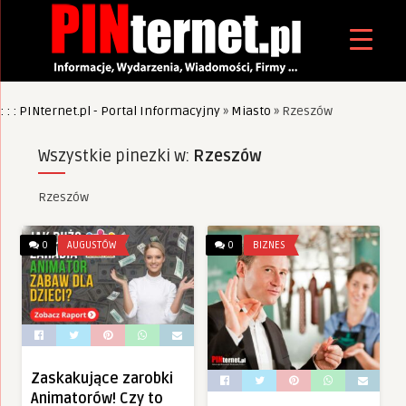
: : : PINternet.pl - Portal Informacyjny
»
Miasto
»
Rzeszów
Wszystkie pinezki w:
Rzeszów
Rzeszów
0
AUGUSTÓW
0
BIZNES
Zaskakujące zarobki
Animatorów! Czy to