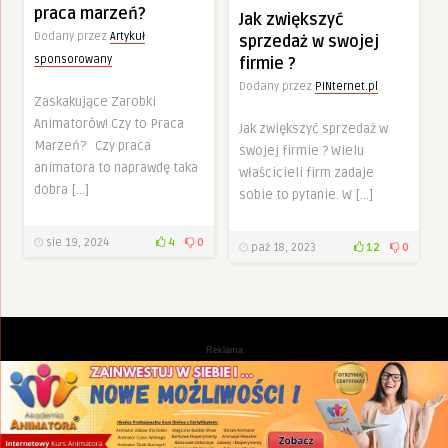
praca marzeń?
Jak zwiększyć
Dodany przez
Artykuł
sprzedaż w swojej
sponsorowany
firmie ?
Dodany przez
PINternet.pl
Zaskakujące Zarobki
Animatorów! Czy to Praca
Jak zwiększyć sprzedaż w
Marzeń? Czy praca
swojej firmie ? Wielu
animatora to naprawdę taka
właścicieli firm zadaje
dobra […]
sobie to pytanie. W […]
sie 19, 2024
4
0
paź 18, 2023
12
0
Reklama