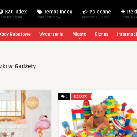
Kat Index
Temat Index
Polecane
Rek
ista Kategorii
Lista Tematów
Polecane Pinezki
Dodaj Re
Kody Rabatowe
Wydarzenia
Miasto
Biznes
Informac
zki w:
Gadżety
0
DZIECKO