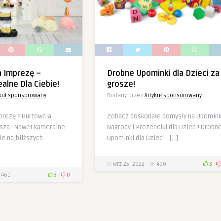
a Imprezę –
Drobne Upominki dla Dzieci za
ealne Dla Ciebie!
grosze!
ykuł sponsorowany
Dodany przez
Artykuł sponsorowany
prezę ? Hurtownia
Zobacz doskonałe pomysły na Upomink
sza ! Nawet kameralne
Nagrody i Prezenciki dla Dzieci! Drobn
ie najbliższych
Upominki dla Dzieci […]
wrz 25, 2022
490
3
461
3
0