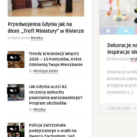
Przedwojenna Gdynia jak na
dłoni. „Trefl Miniatury” w Rivierze
Dodany przez
Monika
Dekoracje n
Inspiracje Id
Trendy W Aranżacji Wnętrz
0
2026 – 10 Pomysłów, Które
Dodany przez
Art
Odmienią Twoje Mieszkanie
by
Monique Keller
Dekoracje na im
Animatora zapra
przyjęcie w gron
Jak Gdynia uczci 82.
0
znajomych […]
rocznicę wybuchu
powstania warszawskiego?
Program obchodów
wrz 25, 2022
by
Monika
Policja zatrzymała
0
podejrzanego o ataki na
Dworcu Zachodnim. Sąd