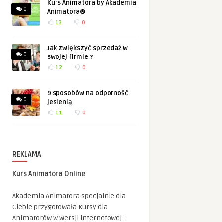
Kurs Animatora by Akademia
0
Animatora®
13
0
Jak zwiększyć sprzedaż w
0
swojej firmie ?
12
0
9 sposobów na odporność
0
jesienią
11
0
REKLAMA
Kurs Animatora Online
Akademia Animatora specjalnie dla
Ciebie przygotowała Kursy dla
Animatorów w wersji internetowej: