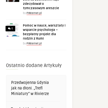
zdecydował o
tymczasowym areszcie
by
PINternet.pl
Pomoc w nauce, warsztaty i
0
wsparcie psychologa –
bezpłatny projekt dla
rodzin z Rumi
by
PINternet.pl
Ostatnio dodane Artykuły
Przedwojenna Gdynia
jak na dłoni. „Trefl
Miniatury” w Rivierze