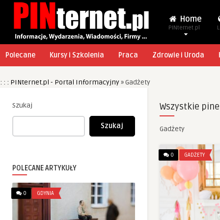
Home
PINternet.pl
L
Polecane
Kursy i Szkolenia
Praca
Zdrowie i Uroda
: : : PINternet.pl - Portal Informacyjny
»
Gadżety
Szukaj
Wszystkie pine
Szukaj
Gadżety
0
GADŻETY
POLECANE ARTYKUŁY
0
GDYNIA