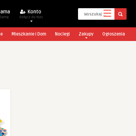
lama
Konto
klamę
Dołącz do Nas
je
Mieszkanie i Dom
Noclegi
Zakupy
Ogłoszenia