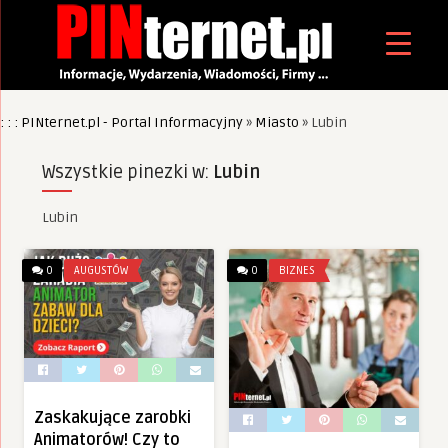
: : : PINternet.pl - Portal Informacyjny
»
Miasto
»
Lubin
Wszystkie pinezki w:
Lubin
Lubin
0
AUGUSTÓW
0
BIZNES
Zaskakujące zarobki
Animatorów! Czy to