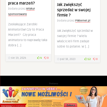
praca marzeń?
Jak zwiększyć
Dodany przez
Artykuł
sprzedaż w swojej
sponsorowany
firmie ?
Dodany przez
PINternet.pl
Zaskakujące Zarobki
Animatorów! Czy to Praca
Jak zwiększyć sprzedaż w
Marzeń? Czy praca
swojej firmie ? Wielu
animatora to naprawdę taka
właścicieli firm zadaje
dobra […]
sobie to pytanie. W […]
sie 19, 2024
4
0
paź 18, 2023
12
0
Reklama