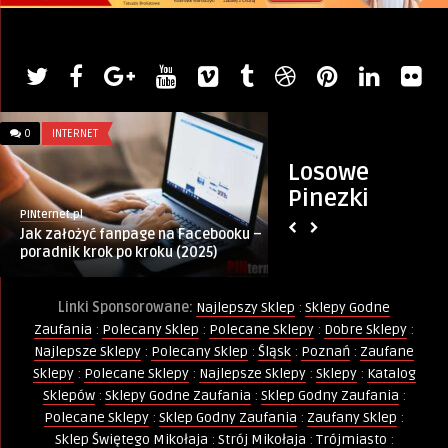
0
INTERNET
0
JEDZENIE
Losowe
Pinezki
PINternet.pl
Monika
Jak założyć fanpage na Facebooku –
Jak Zrobić Pyszne 
poradnik krok po kroku (2025)
Prawdziwego Kakao?
Linki Sponsorowane:
Najlepszy Sklep
:
Sklepy Godne
Zaufania
:
Polecany Sklep
:
Polecane Sklepy
:
Dobre Sklepy
:
Najlepsze Sklepy
:
Polecany Sklep
:
Śląsk
:
Poznań
:
Zaufane
Sklepy
:
Polecane Sklepy
:
Najlepsze Sklepy
:
Sklepy
:
Katalog
Sklepów
:
Sklepy Godne Zaufania
:
Sklep Godny Zaufania
:
Polecane Sklepy
:
Sklep Godny Zaufania
:
Zaufany Sklep
:
Sklep Świętego Mikołaja
:
Strój Mikołaja
:
Trójmiasto
: