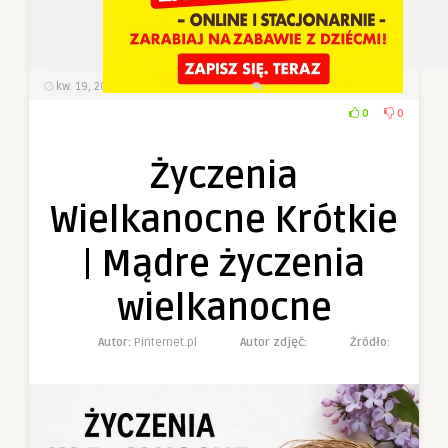
kw. 19, 2025
305
Wyświetlenia
0 Komentarzy
0
0
Życzenia
Wielkanocne Krótkie
| Mądre życzenia
wielkanocne
Autor:
Pinternet.pl
Autor zdjęć:
Żródło: