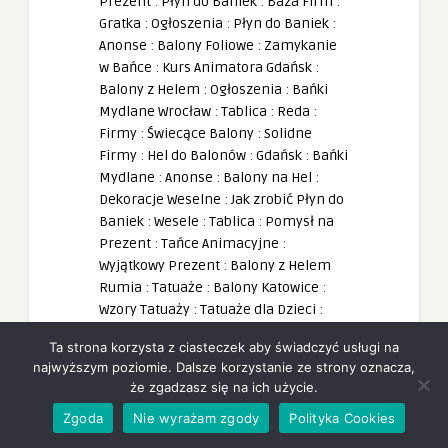
Prezent
:
Płyn do Baniek
:
Baza Firm
:
Gratka
:
Ogłoszenia
:
Płyn do Baniek
:
Anonse
:
Balony Foliowe
:
Zamykanie
w Bańce
:
Kurs Animatora Gdańsk
:
Balony z Helem
:
Ogłoszenia
:
Bańki
Mydlane Wrocław
:
Tablica
:
Reda
:
Firmy
:
Świecące Balony
:
Solidne
Firmy
:
Hel do Balonów
:
Gdańsk
:
Bańki
Mydlane
:
Anonse
:
Balony na Hel
:
Dekoracje Weselne
:
Jak zrobić Płyn do
Baniek
:
Wesele
:
Tablica
:
Pomysł na
Prezent
:
Tańce Animacyjne
:
Wyjątkowy Prezent
:
Balony z Helem
Rumia
:
Tatuaże
:
Balony Katowice
:
Wzory Tatuaży
:
Tatuaże dla Dzieci
:
Hurtownia Animatora
:
Tatuaże
Ta strona korzysta z ciasteczek aby świadczyć usługi na
Brokatowe
:
Animacje dla Dzieci
:
najwyższym poziomie. Dalsze korzystanie ze strony oznacza,
Szablony Tatuaży
:
Hurtownia Balonów
że zgadzasz się na ich użycie.
Rumia
:
PartyBox
:
Animator Seniora
:
Zgoda
Nie wyrażam zgody
Polityka Cookies
Dekoracje Balonowe
:
Animacje
Taneczne
:
Wejherowo
:
Walentynki
: