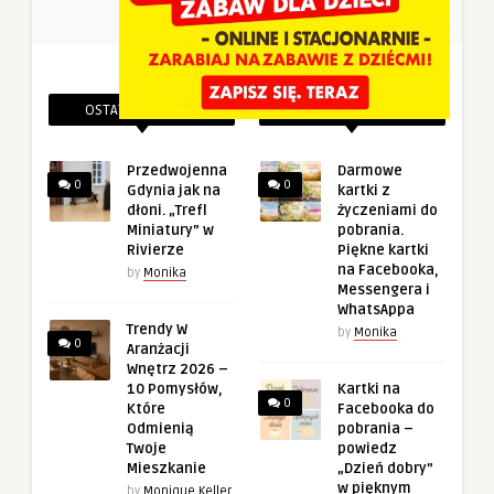
OSTATNIE PINEZKI
POWIĄZANE PINEZKI
Przedwojenna
Darmowe
0
0
Gdynia jak na
kartki z
dłoni. „Trefl
życzeniami do
Miniatury” w
pobrania.
Rivierze
Piękne kartki
na Facebooka,
by
Monika
Messengera i
WhatsAppa
Trendy W
by
Monika
0
Aranżacji
Wnętrz 2026 –
10 Pomysłów,
Kartki na
0
Które
Facebooka do
Odmienią
pobrania –
Twoje
powiedz
Mieszkanie
„Dzień dobry”
w pięknym
by
Monique Keller