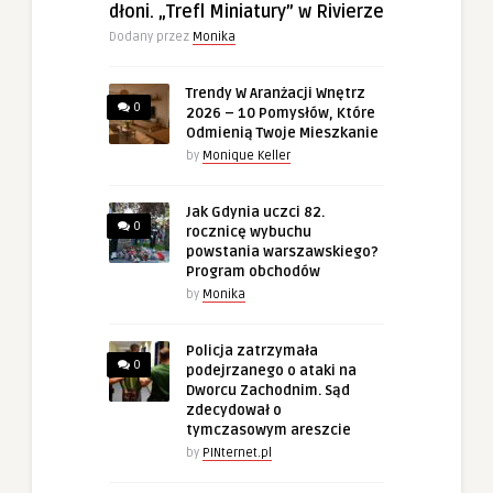
dłoni. „Trefl Miniatury” w Rivierze
Dodany przez
Monika
Trendy W Aranżacji Wnętrz
0
2026 – 10 Pomysłów, Które
Odmienią Twoje Mieszkanie
by
Monique Keller
Jak Gdynia uczci 82.
0
rocznicę wybuchu
powstania warszawskiego?
Program obchodów
by
Monika
Policja zatrzymała
0
podejrzanego o ataki na
Dworcu Zachodnim. Sąd
zdecydował o
tymczasowym areszcie
by
PINternet.pl