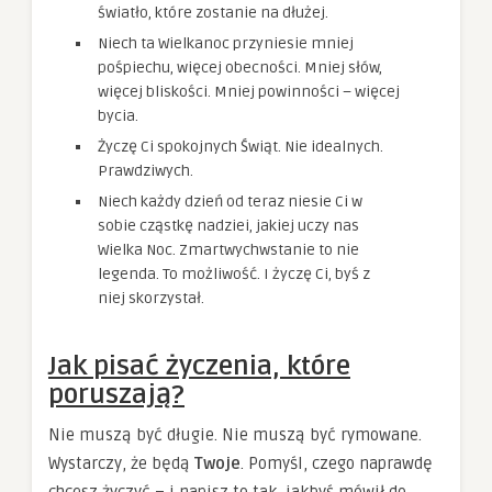
światło, które zostanie na dłużej.
Niech ta Wielkanoc przyniesie mniej
pośpiechu, więcej obecności. Mniej słów,
więcej bliskości. Mniej powinności – więcej
bycia.
Życzę Ci spokojnych Świąt. Nie idealnych.
Prawdziwych.
Niech każdy dzień od teraz niesie Ci w
sobie cząstkę nadziei, jakiej uczy nas
Wielka Noc. Zmartwychwstanie to nie
legenda. To możliwość. I życzę Ci, byś z
niej skorzystał.
Jak pisać życzenia, które
poruszają?
Nie muszą być długie. Nie muszą być rymowane.
Wystarczy, że będą
Twoje
. Pomyśl, czego naprawdę
chcesz życzyć – i napisz to tak, jakbyś mówił do