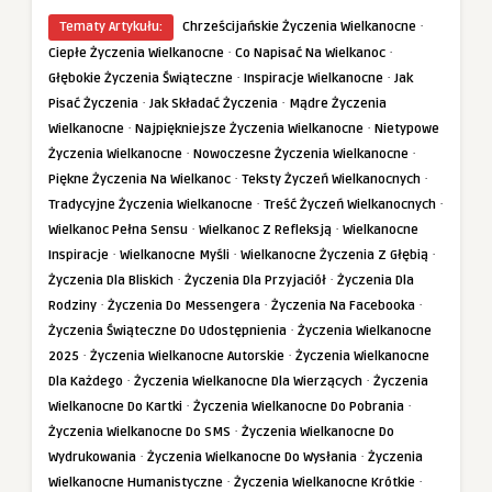
·
Tematy Artykułu:
Chrześcijańskie Życzenia Wielkanocne
·
·
Ciepłe Życzenia Wielkanocne
Co Napisać Na Wielkanoc
·
·
Głębokie Życzenia Świąteczne
Inspiracje Wielkanocne
Jak
·
·
Pisać Życzenia
Jak Składać Życzenia
Mądre Życzenia
·
·
Wielkanocne
Najpiękniejsze Życzenia Wielkanocne
Nietypowe
·
·
Życzenia Wielkanocne
Nowoczesne Życzenia Wielkanocne
·
·
Piękne Życzenia Na Wielkanoc
Teksty Życzeń Wielkanocnych
·
·
Tradycyjne Życzenia Wielkanocne
Treść Życzeń Wielkanocnych
·
·
Wielkanoc Pełna Sensu
Wielkanoc Z Refleksją
Wielkanocne
·
·
·
Inspiracje
Wielkanocne Myśli
Wielkanocne Życzenia Z Głębią
·
·
Życzenia Dla Bliskich
Życzenia Dla Przyjaciół
Życzenia Dla
·
·
·
Rodziny
Życzenia Do Messengera
Życzenia Na Facebooka
·
Życzenia Świąteczne Do Udostępnienia
Życzenia Wielkanocne
·
·
2025
Życzenia Wielkanocne Autorskie
Życzenia Wielkanocne
·
·
Dla Każdego
Życzenia Wielkanocne Dla Wierzących
Życzenia
·
·
Wielkanocne Do Kartki
Życzenia Wielkanocne Do Pobrania
·
Życzenia Wielkanocne Do SMS
Życzenia Wielkanocne Do
·
·
Wydrukowania
Życzenia Wielkanocne Do Wysłania
Życzenia
·
·
Wielkanocne Humanistyczne
Życzenia Wielkanocne Krótkie