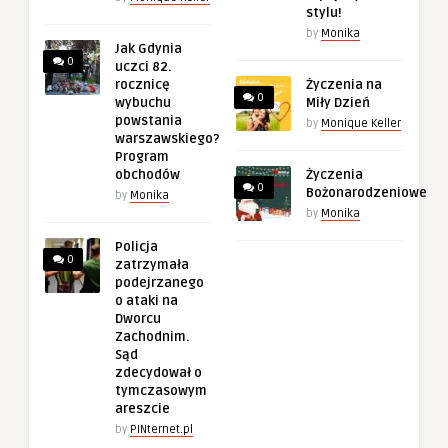
stylu!
by
Monika
Jak Gdynia
0
uczci 82.
rocznicę
Życzenia na
0
wybuchu
Miły Dzień
powstania
by
Monique Keller
warszawskiego?
Program
obchodów
Życzenia
0
Bożonarodzeniowe
by
Monika
by
Monika
Policja
0
zatrzymała
podejrzanego
o ataki na
Dworcu
Zachodnim.
Sąd
zdecydował o
tymczasowym
areszcie
by
PINternet.pl