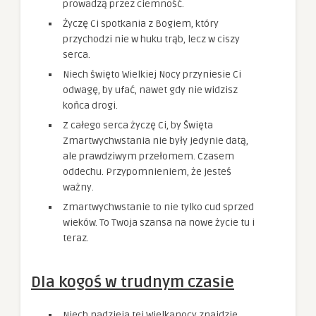
prowadzą przez ciemność.
Życzę Ci spotkania z Bogiem, który
przychodzi nie w huku trąb, lecz w ciszy
serca.
Niech święto Wielkiej Nocy przyniesie Ci
odwagę, by ufać, nawet gdy nie widzisz
końca drogi.
Z całego serca życzę Ci, by Święta
Zmartwychwstania nie były jedynie datą,
ale prawdziwym przełomem. Czasem
oddechu. Przypomnieniem, że jesteś
ważny.
Zmartwychwstanie to nie tylko cud sprzed
wieków. To Twoja szansa na nowe życie tu i
teraz.
Dla kogoś w trudnym czasie
Niech nadzieja tej Wielkanocy znajdzie