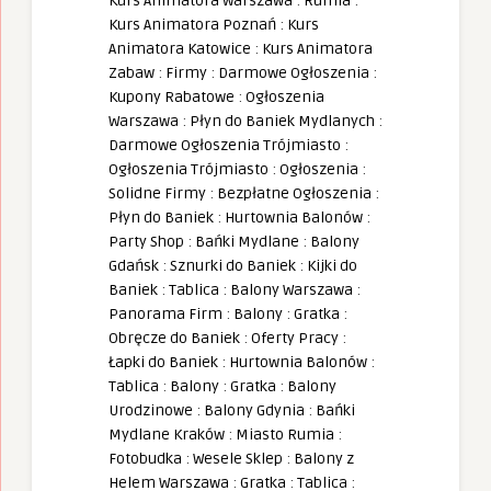
Kurs Animatora Warszawa
:
Rumia
:
Kurs Animatora Poznań
:
Kurs
Animatora Katowice
:
Kurs Animatora
Zabaw
:
Firmy
:
Darmowe Ogłoszenia
:
Kupony Rabatowe
:
Ogłoszenia
Warszawa
:
Płyn do Baniek Mydlanych
:
Darmowe Ogłoszenia Trójmiasto
:
Ogłoszenia Trójmiasto
:
Ogłoszenia
:
Solidne Firmy
:
Bezpłatne Ogłoszenia
:
Płyn do Baniek
:
Hurtownia Balonów
:
Party Shop
:
Bańki Mydlane
:
Balony
Gdańsk
:
Sznurki do Baniek
:
Kijki do
Baniek
:
Tablica
:
Balony Warszawa
:
Panorama Firm
:
Balony
:
Gratka
:
Obręcze do Baniek
:
Oferty Pracy
:
Łapki do Baniek
:
Hurtownia Balonów
:
Tablica
:
Balony
:
Gratka
:
Balony
Urodzinowe
:
Balony Gdynia
:
Bańki
Mydlane Kraków
:
Miasto Rumia
:
Fotobudka
:
Wesele Sklep
:
Balony z
Helem Warszawa
:
Gratka
:
Tablica
: