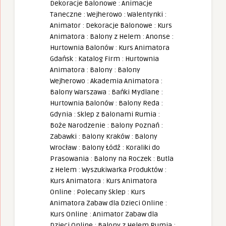
Dekoracje Balonowe
:
Animacje
Taneczne
:
Wejherowo
:
Walentynki
:
Animator
:
Dekoracje Balonowe
:
Kurs
Animatora
:
Balony z Helem
:
Anonse
:
Hurtownia Balonów
:
Kurs Animatora
Gdańsk
:
Katalog Firm
:
Hurtownia
Animatora
:
Balony
:
Balony
Wejherowo
:
Akademia Animatora
:
Balony Warszawa
:
Bańki Mydlane
:
Hurtownia Balonów
:
Balony Reda
:
Gdynia
:
Sklep z Balonami Rumia
:
Boże Narodzenie
:
Balony Poznań
:
Zabawki
:
Balony Kraków
:
Balony
Wrocław
:
Balony Łódź
:
Koraliki do
Prasowania
:
Balony na Roczek
:
Butla
z Helem
:
Wyszukiwarka Produktów
:
Kurs Animatora
:
Kurs Animatora
Online
:
Polecany Sklep
:
Kurs
Animatora Zabaw dla Dzieci Online
:
Kurs Online
:
Animator Zabaw dla
Dzieci Online
:
Balony z Helem Rumia
: