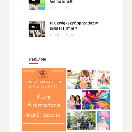
0
Animatora®
13
0
Jak zwiększyć sprzedaż w
0
swojej firmie ?
12
0
REKLAMA