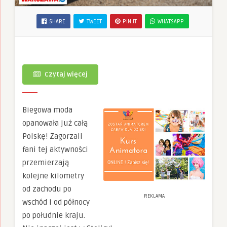
SHARE
TWEET
PIN IT
WHATSAPP
Czytaj więcej
Biegowa moda
opanowała już całą
Polskę! Zagorzali
fani tej aktywności
przemierzają
kolejne kilometry
od zachodu po
REKLAMA
wschód i od północy
po południe kraju.