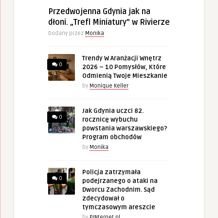
Przedwojenna Gdynia jak na
dłoni. „Trefl Miniatury” w Rivierze
Dodany przez
Monika
Trendy W Aranżacji Wnętrz
0
2026 – 10 Pomysłów, Które
Odmienią Twoje Mieszkanie
by
Monique Keller
Jak Gdynia uczci 82.
0
rocznicę wybuchu
powstania warszawskiego?
Program obchodów
by
Monika
Policja zatrzymała
0
podejrzanego o ataki na
Dworcu Zachodnim. Sąd
zdecydował o
tymczasowym areszcie
by
PINternet.pl