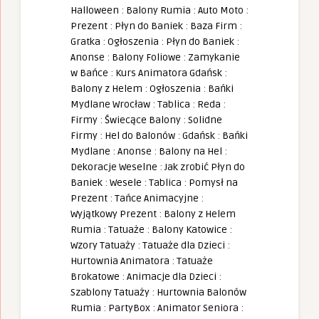
Halloween
:
Balony Rumia
:
Auto Moto
:
Prezent
:
Płyn do Baniek
:
Baza Firm
:
Gratka
:
Ogłoszenia
:
Płyn do Baniek
:
Anonse
:
Balony Foliowe
:
Zamykanie
w Bańce
:
Kurs Animatora Gdańsk
:
Balony z Helem
:
Ogłoszenia
:
Bańki
Mydlane Wrocław
:
Tablica
:
Reda
:
Firmy
:
Świecące Balony
:
Solidne
Firmy
:
Hel do Balonów
:
Gdańsk
:
Bańki
Mydlane
:
Anonse
:
Balony na Hel
:
Dekoracje Weselne
:
Jak zrobić Płyn do
Baniek
:
Wesele
:
Tablica
:
Pomysł na
Prezent
:
Tańce Animacyjne
:
Wyjątkowy Prezent
:
Balony z Helem
Rumia
:
Tatuaże
:
Balony Katowice
:
Wzory Tatuaży
:
Tatuaże dla Dzieci
:
Hurtownia Animatora
:
Tatuaże
Brokatowe
:
Animacje dla Dzieci
:
Szablony Tatuaży
:
Hurtownia Balonów
Rumia
:
PartyBox
:
Animator Seniora
: