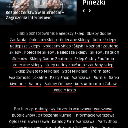
Pinezki
PINternet.pl
PINternet.pl
Bezpieczeństwo w Internecie –
Hałas uliczny w Gd
Zagrożenia Internetowe
chcą cichej nawierz
Linki Sponsorowane:
Najlepszy Sklep
:
Sklepy Godne
Zaufania
:
Polecany Sklep
:
Polecane Sklepy
:
Dobre Sklepy
:
Najlepsze Sklepy
:
Polecany Sklep
:
Śląsk
:
Poznań
:
Zaufane
Sklepy
:
Polecane Sklepy
:
Najlepsze Sklepy
:
Sklepy
:
Katalog
Sklepów
:
Sklepy Godne Zaufania
:
Sklep Godny Zaufania
:
Polecane Sklepy
:
Sklep Godny Zaufania
:
Zaufany Sklep
:
Sklep Świętego Mikołaja
:
Strój Mikołaja
:
Trójmiasto
:
Wiadomości Lokalne
:
Party Shop
:
Warszawa
:
Rumia
:
Bańki
Mydlane
:
Balony
:
Balony Foliowe
:
Kurs Animatora Zabaw
:
Twoje Miasto
Partnerzy:
Balony
:
Wydarzenia Warszawa
:
Warszawa
:
Bubble Show
:
Ogłoszenia Rumia
:
Informacje Warszawa
:
Ogłoszenia Warszawa
:
Katalog Firm Warszawa
:
Party Shop
:
Firmy Warszawa
:
Kurs Animatora Zabaw
:
Firmy Rumia
: