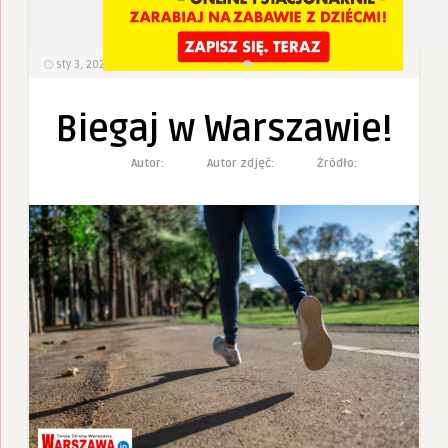
6
0
sty 3, 2023
412
Wyświetlenia
0 Komentarzy
Biegaj w Warszawie!
Autor:
Autor zdjęć:
Żródło: