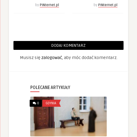
by
PINternet.pl
by
PINternet.pl
DODAJ KOMENTARZ
Musisz się
zalogować
, aby móc dodać komentarz.
POLECANE ARTYKUŁY
0
GDYNIA