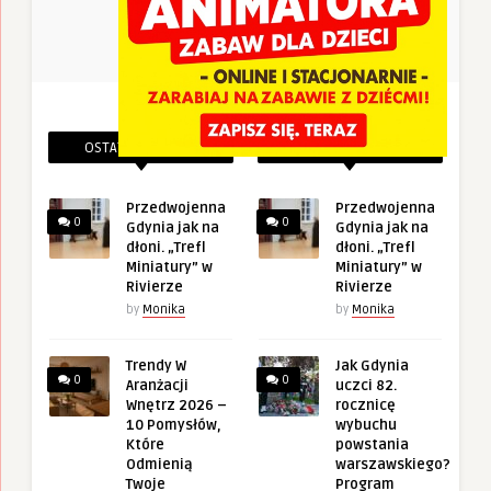
OSTATNIE PINEZKI
POWIĄZANE PINEZKI
Przedwojenna
Przedwojenna
0
0
Gdynia jak na
Gdynia jak na
dłoni. „Trefl
dłoni. „Trefl
Miniatury” w
Miniatury” w
Rivierze
Rivierze
by
Monika
by
Monika
Trendy W
Jak Gdynia
0
0
Aranżacji
uczci 82.
Wnętrz 2026 –
rocznicę
10 Pomysłów,
wybuchu
Które
powstania
Odmienią
warszawskiego?
Twoje
Program