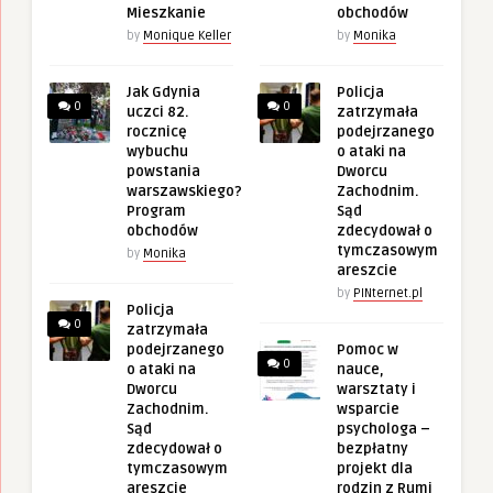
Mieszkanie
obchodów
by
Monique Keller
by
Monika
Jak Gdynia
Policja
0
0
uczci 82.
zatrzymała
rocznicę
podejrzanego
wybuchu
o ataki na
powstania
Dworcu
warszawskiego?
Zachodnim.
Program
Sąd
obchodów
zdecydował o
tymczasowym
by
Monika
areszcie
by
PINternet.pl
Policja
0
zatrzymała
podejrzanego
Pomoc w
0
o ataki na
nauce,
Dworcu
warsztaty i
Zachodnim.
wsparcie
Sąd
psychologa –
zdecydował o
bezpłatny
tymczasowym
projekt dla
areszcie
rodzin z Rumi