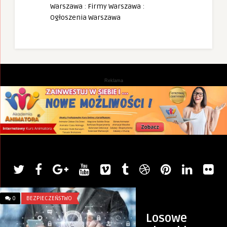
Warszawa
:
Firmy Warszawa
:
Ogłoszenia Warszawa
Reklama
0
BEZPIECZEŃSTWO
0
GDYNIA
Losowe