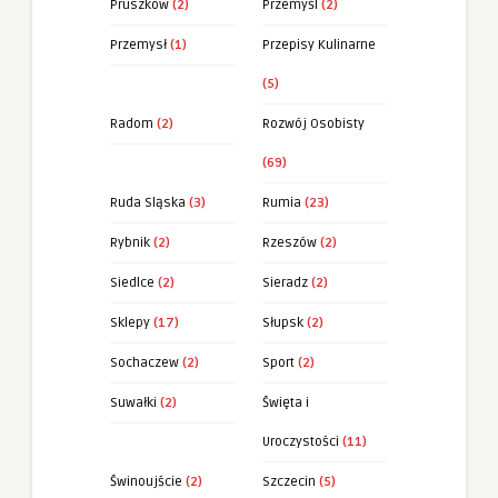
Pruszków
(2)
Przemyśl
(2)
Przemysł
(1)
Przepisy Kulinarne
(5)
Radom
(2)
Rozwój Osobisty
(69)
Ruda Sląska
(3)
Rumia
(23)
Rybnik
(2)
Rzeszów
(2)
Siedlce
(2)
Sieradz
(2)
Sklepy
(17)
Słupsk
(2)
Sochaczew
(2)
Sport
(2)
Suwałki
(2)
Święta i
Uroczystości
(11)
Świnoujście
(2)
Szczecin
(5)