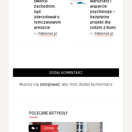
Dworcu
warsztaty i
Zachodnim.
wsparcie
Sąd
psychologa –
zdecydował o
bezpłatny
tymczasowym
projekt dla
areszcie
rodzin z Rumi
by
PINternet.pl
by
PINternet.pl
DODAJ KOMENTARZ
Musisz się
zalogować
, aby móc dodać komentarz.
POLECANE ARTYKUŁY
0
GDYNIA