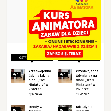
OSTATNIE PINEZKI
POWIĄZANE PINEZKI
Przedwojenna
Przedwojenna
0
0
Gdynia jak na
Gdynia jak na
dłoni. „Trefl
dłoni. „Trefl
Miniatury” w
Miniatury” w
Rivierze
Rivierze
by
Monika
by
Monika
Trendy W
Jak Gdynia
0
0