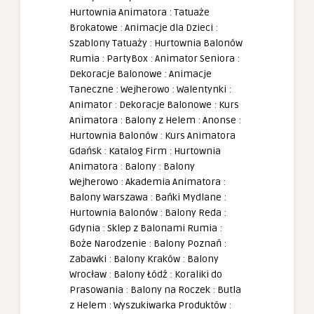
Hurtownia Animatora
:
Tatuaże
Brokatowe
:
Animacje dla Dzieci
:
Szablony Tatuaży
:
Hurtownia Balonów
Rumia
:
PartyBox
:
Animator Seniora
:
Dekoracje Balonowe
:
Animacje
Taneczne
:
Wejherowo
:
Walentynki
:
Animator
:
Dekoracje Balonowe
:
Kurs
Animatora
:
Balony z Helem
:
Anonse
:
Hurtownia Balonów
:
Kurs Animatora
Gdańsk
:
Katalog Firm
:
Hurtownia
Animatora
:
Balony
:
Balony
Wejherowo
:
Akademia Animatora
:
Balony Warszawa
:
Bańki Mydlane
:
Hurtownia Balonów
:
Balony Reda
:
Gdynia
:
Sklep z Balonami Rumia
:
Boże Narodzenie
:
Balony Poznań
:
Zabawki
:
Balony Kraków
:
Balony
Wrocław
:
Balony Łódź
:
Koraliki do
Prasowania
:
Balony na Roczek
:
Butla
z Helem
:
Wyszukiwarka Produktów
: