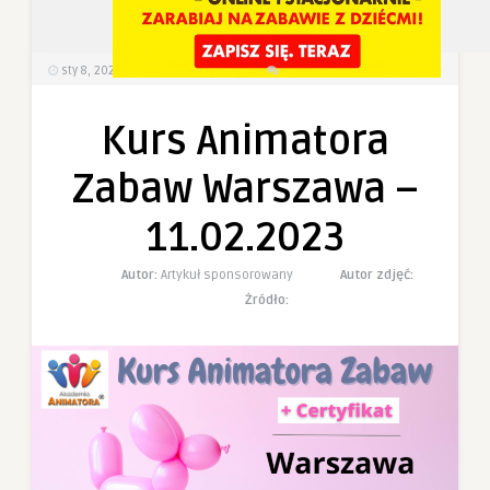
6
0
sty 8, 2023
459
Wyświetlenia
0 Komentarzy
Kurs Animatora
Zabaw Warszawa –
11.02.2023
Autor:
Artykuł sponsorowany
Autor zdjęć:
Żródło: