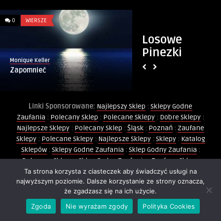
0
WIERSZE
0
BIZNES
Losowe
Pinezki
Monique Keller
Monika
Zapomnieć
Jak Reklamować Sk
Pakiety AutoSEO to 
Linki Sponsorowane:
Najlepszy Sklep
:
Sklepy Godne
Zaufania
:
Polecany Sklep
:
Polecane Sklepy
:
Dobre Sklepy
:
Najlepsze Sklepy
:
Polecany Sklep
:
Śląsk
:
Poznań
:
Zaufane
Sklepy
:
Polecane Sklepy
:
Najlepsze Sklepy
:
Sklepy
:
Katalog
Sklepów
:
Sklepy Godne Zaufania
:
Sklep Godny Zaufania
:
Polecane Sklepy
:
Sklep Godny Zaufania
:
Zaufany Sklep
:
Ta strona korzysta z ciasteczek aby świadczyć usługi na
Sklep Świętego Mikołaja
:
Strój Mikołaja
:
Trójmiasto
:
najwyższym poziomie. Dalsze korzystanie ze strony oznacza,
Wiadomości Lokalne
:
Party Shop
:
Warszawa
:
Rumia
:
Bańki
że zgadzasz się na ich użycie.
Mydlane
:
Balony
:
Balony Foliowe
:
Kurs Animatora Zabaw
:
Twoje Miasto
Zgoda
Nie wyrażam zgody
Polityka Cookies