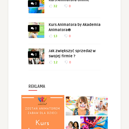
Kurs Animatora Online
0
32
0
Kurs Animatora by Akademia
0
Animatora®
13
0
Jak zwiększyć sprzedaż w
0
swojej firmie ?
12
0
REKLAMA