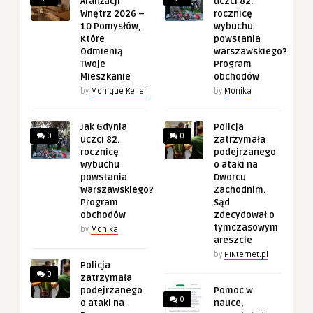
Aranżacji
uczci 82.
Wnętrz 2026 –
rocznicę
10 Pomysłów,
wybuchu
Które
powstania
Odmienią
warszawskiego?
Twoje
Program
Mieszkanie
obchodów
by
Monique Keller
by
Monika
Jak Gdynia
Policja
0
0
uczci 82.
zatrzymała
rocznicę
podejrzanego
wybuchu
o ataki na
powstania
Dworcu
warszawskiego?
Zachodnim.
Program
Sąd
obchodów
zdecydował o
tymczasowym
by
Monika
areszcie
by
PINternet.pl
Policja
0
zatrzymała
podejrzanego
Pomoc w
0
o ataki na
nauce,