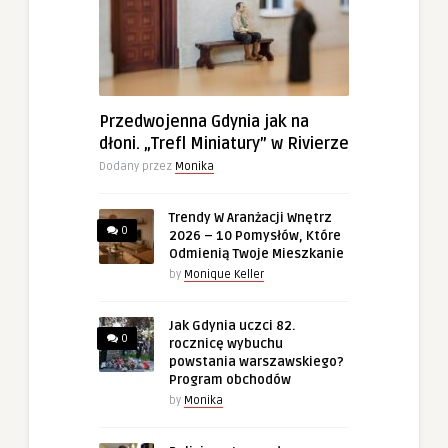
Przedwojenna Gdynia jak na
dłoni. „Trefl Miniatury” w Rivierze
Dodany przez
Monika
Trendy W Aranżacji Wnętrz
0
2026 – 10 Pomysłów, Które
Odmienią Twoje Mieszkanie
by
Monique Keller
Jak Gdynia uczci 82.
0
rocznicę wybuchu
powstania warszawskiego?
Program obchodów
by
Monika