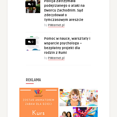
Policja zatrzymała
0
podejrzanego o ataki na
Dworcu Zachodnim. Sąd
zdecydował o
tymczasowym areszcie
by
PINternet.pl
Pomoc w nauce, warsztaty i
0
wsparcie psychologa –
bezpłatny projekt dla
rodzin z Rumi
by
PINternet.pl
REKLAMA