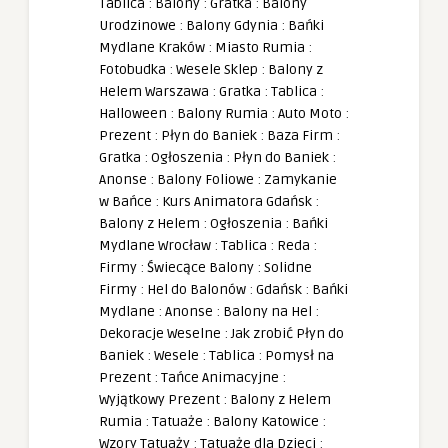
Tablica
:
Balony
:
Gratka
:
Balony
Urodzinowe
:
Balony Gdynia
:
Bańki
Mydlane Kraków
:
Miasto Rumia
:
Fotobudka
:
Wesele Sklep
:
Balony z
Helem Warszawa
:
Gratka
:
Tablica
:
Halloween
:
Balony Rumia
:
Auto Moto
:
Prezent
:
Płyn do Baniek
:
Baza Firm
:
Gratka
:
Ogłoszenia
:
Płyn do Baniek
:
Anonse
:
Balony Foliowe
:
Zamykanie
w Bańce
:
Kurs Animatora Gdańsk
:
Balony z Helem
:
Ogłoszenia
:
Bańki
Mydlane Wrocław
:
Tablica
:
Reda
:
Firmy
:
Świecące Balony
:
Solidne
Firmy
:
Hel do Balonów
:
Gdańsk
:
Bańki
Mydlane
:
Anonse
:
Balony na Hel
:
Dekoracje Weselne
:
Jak zrobić Płyn do
Baniek
:
Wesele
:
Tablica
:
Pomysł na
Prezent
:
Tańce Animacyjne
:
Wyjątkowy Prezent
:
Balony z Helem
Rumia
:
Tatuaże
:
Balony Katowice
:
Wzory Tatuaży
:
Tatuaże dla Dzieci
: