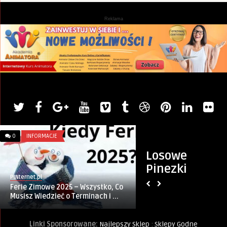
Reklama
0
INFORMACJE
0
ŚWIĘTA I UROCZYS
Losowe
Pinezki
PINternet.pl
Artykuł sponsorowany
Ferie Zimowe 2025 – Wszystko, Co
Pomysły na Dzień B
Musisz Wiedzieć o Terminach i ...
Linki Sponsorowane:
Najlepszy Sklep
:
Sklepy Godne