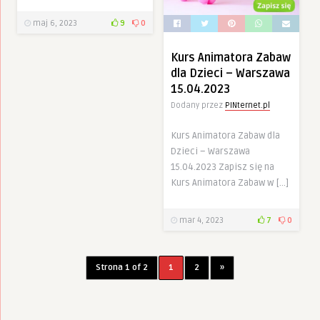
maj 6, 2023
9
0
Kurs Animatora Zabaw
dla Dzieci – Warszawa
15.04.2023
Dodany przez
PINternet.pl
Kurs Animatora Zabaw dla
Dzieci – Warszawa
15.04.2023 Zapisz się na
Kurs Animatora Zabaw w […]
mar 4, 2023
7
0
Strona 1 of 2
1
2
»