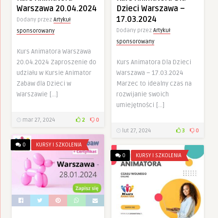
Warszawa 20.04.2024
Dzieci Warszawa –
17.03.2024
Dodany przez
Artykuł
Dodany przez
Artykuł
sponsorowany
sponsorowany
Kurs Animatora Warszawa
20.04.2024 Zaproszenie do
Kurs Animatora Dla Dzieci
udziału w Kursie Animator
Warszawa – 17.03.2024
Zabaw dla Dzieci w
Marzec to idealny czas na
Warszawie […]
rozwijanie swoich
umiejętności […]
mar 27, 2024
2
0
lut 27, 2024
3
0
0
KURSY I SZKOLENIA
0
KURSY I SZKOLENIA