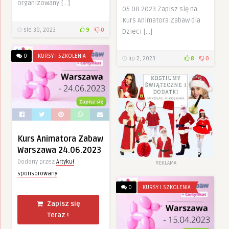
organizowany […]
05.08.2023 Zapisz się na
Kurs Animatora Zabaw dla
sie 30, 2023
9
0
Dzieci […]
0
KURSY I SZKOLENIA
lip 2, 2023
8
0
Kurs Animatora Zabaw
Warszawa 24.06.2023
Dodany przez
Artykuł
REKLAMA
sponsorowany
0
KURSY I SZKOLENIA
Zapisz się
Teraz !