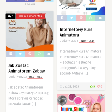
REKLAMA
0
KURSY I SZKOLENIA
Internetowy Kurs
Animatora
Dodany przez
PINternet.pl
Internetowy Kurs Animatora
Internetowy Kurs Animatora
– Zdobądź niezbędne
Jak Zostać
umiejętności w wygodny
Animatorem Zabaw
sposób! Witaj w […]
Dodany przez
PINternet.pl
paź 28, 2023
9
0
Jak Zostać Animatorem
Zabaw Czy marzysz o pracy,
która sprawia Ci radość i
pozwala dawać […]