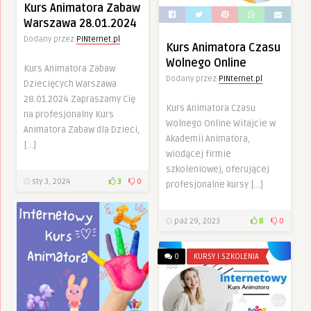
Kurs Animatora Zabaw
Warszawa 28.01.2024
Dodany przez
PINternet.pl
Kurs Animatora Czasu
Wolnego Online
Kurs Animatora Zabaw
Dodany przez
PINternet.pl
Dziecięcych Warszawa
28.01.2024 Zapraszamy Cię
Kurs Animatora Czasu
na profesjonalny Kurs
Wolnego Online Witajcie w
Animatora Zabaw dla Dzieci,
Akademii Animatora,
[…]
wiodącej firmie
szkoleniowej, oferującej
sty 3, 2024
3
0
profesjonalne kursy […]
paź 29, 2023
8
0
0
KURSY I SZKOLENIA