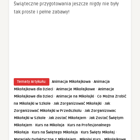
Świąteczne przygotowania jeszcze nigdy nie były
tak proste i pełne zabawy!
·
Tematy Artykułu:
Animacja Mikołajkowa
Animacja
·
·
Mikołajkowa dla Dzieci
Animacje Mikołajkowe
Animacje
·
·
Mikołajkowe dla Dzieci
Animacje na Mikołajki
Co Można Zrobić
·
·
na Mikolajki w Szkole
Jak Zorganizować Mikołajki
Jak
·
Zorganizować Mikołajki w Przedszkolu
Jak Zorganizowac
·
·
Mikołajki w Szkole
Jak zostać Mikołajem
Jak Zostać Świętym
·
·
Mikołajem
Kurs na Mikołaja
Kurs na Profesjonalnego
·
·
·
Mikołaja
Kurs na Świętego Mikołaja
Kurs Święty Mikołaj
·
·
Materiały Dydaktyczne z Mikołajem
Mikołaj Kurs
Mikołajkowe