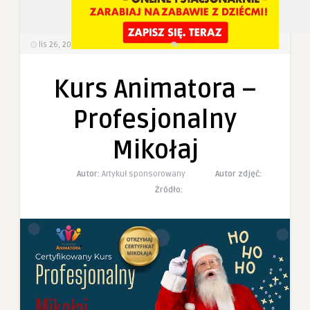
5
0
lis 26, 2023
545
Wyświetlenia
0 Komentarzy
Kurs Animatora –
Profesjonalny
Mikołaj
Autor:
Artykuł sponsorowany
Autor zdjęć:
Żródło: