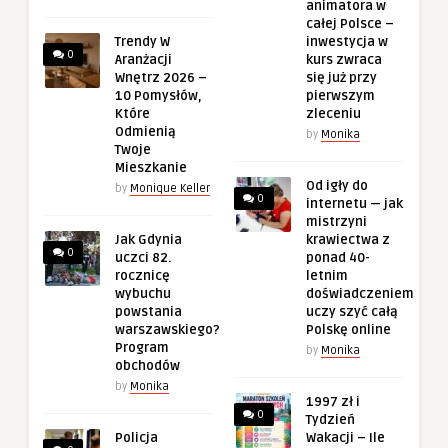
animatora w
całej Polsce –
Trendy W
inwestycja w
0
Aranżacji
kurs zwraca
Wnętrz 2026 –
się już przy
10 Pomysłów,
pierwszym
Które
zleceniu
Odmienią
by
Monika
Twoje
Mieszkanie
Od igły do
by
Monique Keller
0
internetu — jak
mistrzyni
Jak Gdynia
krawiectwa z
0
uczci 82.
ponad 40-
rocznicę
letnim
wybuchu
doświadczeniem
powstania
uczy szyć całą
warszawskiego?
Polskę online
Program
by
Monika
obchodów
by
Monika
1997 zł i
0
Tydzień
Policja
Wakacji – Ile