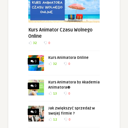
Kurs Animator Czasu Wolnego
Online
32
0
Kurs Animatora Online
0
32
0
Kurs Animatora by Akademia
0
Animatora®
13
0
Jak zwiększyć sprzedaż w
0
swojej firmie ?
12
0