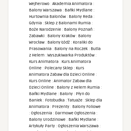
Wejherowo
:
Akademia Animatora
:
Balony Warszawa
:
Bańki Mydlane
:
Hurtownia Balonów
:
Balony Reda
:
Gdynia
:
Sklep z Balonami Rumia
:
Boże Narodzenie
:
Balony Poznań
:
Zabawki
:
Balony Kraków
:
Balony
Wrocław
:
Balony Łódź
:
Koraliki do
Prasowania
:
Balony na Roczek
:
Butla
z Helem
:
Wyszukiwarka Produktów
:
Kurs Animatora
:
Kurs Animatora
Online
:
Polecany Sklep
:
Kurs
Animatora Zabaw dla Dzieci Online
:
Kurs Online
:
Animator Zabaw dla
Dzieci Online
:
Balony z Helem Rumia
:
Bańki Mydlane
:
Balony
:
Płyn do
Baniek
:
Fotobudka
:
Tatuaże
:
Sklep dla
Animatora
:
Prezenty
:
Balony Foliowe
:
Ogłoszenia
:
Darmowe Ogłoszenia
:
Balony Urodzinowe
:
Bańki Mydlane
:
Artykuły Party
:
Ogłoszenia Warszawa
: