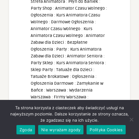
Strefa Animatora
:
Płyn do Baniek
:
Party Shop
:
Animator Czasu Wolnego
:
Ogłoszenia
:
Kurs Animatora Czasu
Wolnego
:
Darmowe Ogłoszenia
:
Animator Czasu Wolnego
:
Kurs
Animatora Czasu Wolnego
:
Animator
Zabaw dla Dzieci
:
Bezpłatne
Ogłoszenia
:
Party
:
Kurs Animatora
Zabaw dla Dzieci
:
Animator Seniora
:
Party Sklep
:
Kurs Animatora Seniora
:
Sklep Party
:
Tatuaże dla Dzieci
:
Tatuaże Brokatowe
:
Ogłoszenia
:
Ogłoszenia Darmowe
:
Zamykanie w
Bańce
:
Warszawa
:
Wydarzenia
Warszawa
:
Firmy Warszawa
:
Ogłoszenia Warszawa
Ta strona korzysta z ciasteczek aby świadczyć usługi na
najwyższym poziomie. Dalsze korzystanie ze strony oznacza,
że zgadzasz się na ich użycie.
Zgoda
Nie wyrażam zgody
Polityka Cookies