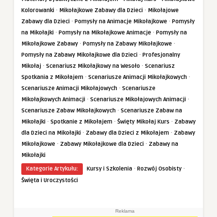
·
·
Kolorowanki
Mikołajkowe Zabawy dla Dzieci
Mikołajowe
·
·
Zabawy dla Dzieci
Pomysły na Animacje Mikołajkowe
Pomysły
·
·
na Mikołajki
Pomysły na Mikołajkowe Animacje
Pomysły na
·
·
Mikołajkowe Zabawy
Pomysły na Zabawy Mikołajkowe
·
Pomysły na Zabawy Mikołajkowe dla Dzieci
Profesjonalny
·
·
Mikołaj
Scenariusz Mikołajkowy na Wesoło
Scenariusz
·
·
Spotkania z Mikołajem
Scenariusze Animacji Mikołajkowych
·
Scenariusze Animacji Mikołajowych
Scenariusze
·
·
Mikołajkowych Animacji
Scenariusze Mikołajowych Animacji
·
Scenariusze Zabaw Mikołajkowych
Scenariusze Zabaw na
·
·
·
Mikołajki
Spotkanie z Mikołajem
Święty Mikołaj Kurs
Zabawy
·
·
dla Dzieci na Mikołajki
Zabawy dla Dzieci z Mikołajem
Zabawy
·
·
Mikołajkowe
Zabawy Mikołajkowe dla Dzieci
Zabawy na
Mikołajki
·
·
Kategorie Artykułu:
Kursy i Szkolenia
Rozwój Osobisty
Święta i Uroczystości
Reklama