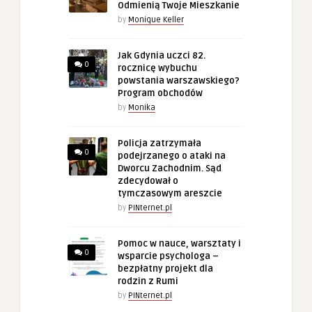
Odmienią Twoje Mieszkanie
by
Monique Keller
Jak Gdynia uczci 82.
0
rocznicę wybuchu
powstania warszawskiego?
Program obchodów
by
Monika
Policja zatrzymała
0
podejrzanego o ataki na
Dworcu Zachodnim. Sąd
zdecydował o
tymczasowym areszcie
by
PINternet.pl
Pomoc w nauce, warsztaty i
0
wsparcie psychologa –
bezpłatny projekt dla
rodzin z Rumi
by
PINternet.pl