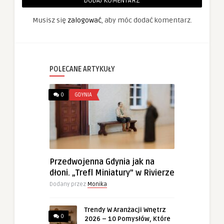
DODAJ KOMENTARZ
Musisz się
zalogować
, aby móc dodać komentarz.
POLECANE ARTYKUŁY
0
GDYNIA
Przedwojenna Gdynia jak na
dłoni. „Trefl Miniatury” w Rivierze
Dodany przez
Monika
Trendy W Aranżacji Wnętrz
0
2026 – 10 Pomysłów, Które