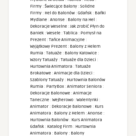
Firmy
:
Świecące Balony
:
Solidne
Firmy
:
Hel do Balonów
:
Gdańsk
:
Bańki
Mydlane
:
Anonse
:
Balony na Hel
:
Dekoracje Weselne
:
Jak zrobić Płyn do
Baniek
:
Wesele
:
Tablica
:
Pomysł na
Prezent
:
Tańce Animacyjne
:
Wyjątkowy Prezent
:
Balony z Helem
Rumia
:
Tatuaże
:
Balony Katowice
:
Wzory Tatuaży
:
Tatuaże dla Dzieci
:
Hurtownia Animatora
:
Tatuaże
Brokatowe
:
Animacje dla Dzieci
:
Szablony Tatuaży
:
Hurtownia Balonów
Rumia
:
PartyBox
:
Animator Seniora
:
Dekoracje Balonowe
:
Animacje
Taneczne
:
Wejherowo
:
Walentynki
:
Animator
:
Dekoracje Balonowe
:
Kurs
Animatora
:
Balony z Helem
:
Anonse
:
Hurtownia Balonów
:
Kurs Animatora
Gdańsk
:
Katalog Firm
:
Hurtownia
Animatora
:
Balony
:
Balony