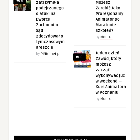
0
zatrzymała
Możesz
podejrzanego
Zarobić Jako
o ataki na
Profesjonalny
Dworcu
Animator po
Zachodnim.
Maratonie
Sąd
Szkoleń?
zdecydował o
by
Monika
tymczasowym
areszcie
Jeden dzień.
by
PINternet.pl
0
Zawód, który
możesz
zacząć
wykonywać już
w weekend —
Kurs Animatora
w Poznaniu
by
Monika