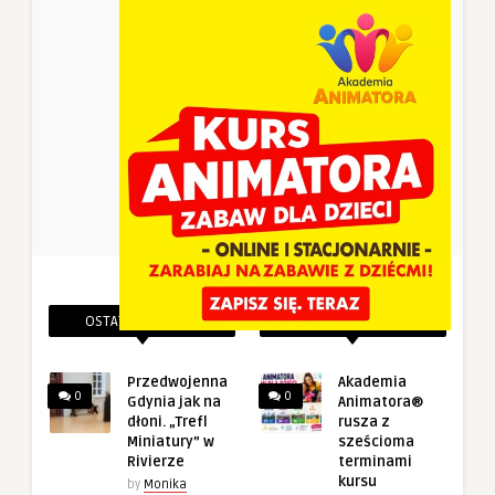
OSTATNIE PINEZKI
POWIĄZANE PINEZKI
Przedwojenna
Akademia
0
0
Gdynia jak na
Animatora®
dłoni. „Trefl
rusza z
Miniatury” w
sześcioma
Rivierze
terminami
kursu
by
Monika