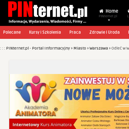
Home
PINternet.pl
L
Polecane
Kursy i Szkolenia
Praca
Zdrowie i Uroda
: : : PINternet.pl - Portal Informacyjny
»
Miasto
»
Warszawa
»
Odleć w W