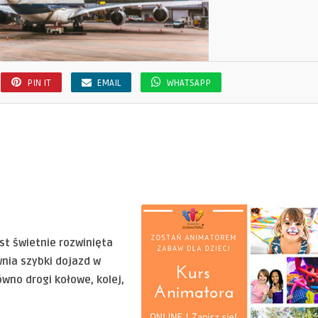
PIN IT
EMAIL
WHATSAPP
st świetnie rozwinięta
nia szybki dojazd w
ówno drogi kołowe, kolej,