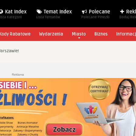
Kat Index
Temat Index
Polecane
Rek
ista Kategorii
Lista Tematów
Polecane Pinezki
Dodaj Re
Kody Rabatowe
Wydarzenia
Miasto
Biznes
Informac
arszawie!
Reklama