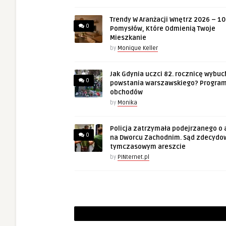
Trendy W Aranżacji Wnętrz 2026 – 10
0
Pomysłów, Które Odmienią Twoje
Mieszkanie
by
Monique Keller
Jak Gdynia uczci 82. rocznicę wybuc
0
powstania warszawskiego? Progra
obchodów
by
Monika
Policja zatrzymała podejrzanego o 
0
na Dworcu Zachodnim. Sąd zdecydo
tymczasowym areszcie
by
PINternet.pl