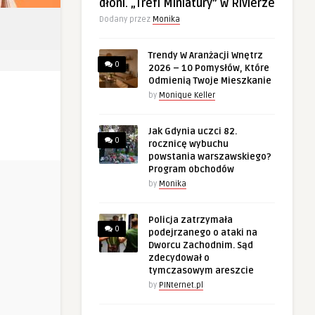
dłoni. „Trefl Miniatury” w Rivierze
Dodany przez
Monika
Trendy W Aranżacji Wnętrz
0
2026 – 10 Pomysłów, Które
Odmienią Twoje Mieszkanie
by
Monique Keller
Jak Gdynia uczci 82.
0
rocznicę wybuchu
powstania warszawskiego?
Program obchodów
by
Monika
Policja zatrzymała
0
podejrzanego o ataki na
Dworcu Zachodnim. Sąd
zdecydował o
tymczasowym areszcie
by
PINternet.pl