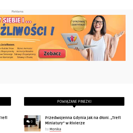
Reklama
POWIĄZANE PINEZKI
refl
Przedwojenna Gdynia jak na dłoni. „Trefl
0
Miniatury” w Rivierze
by
Monika