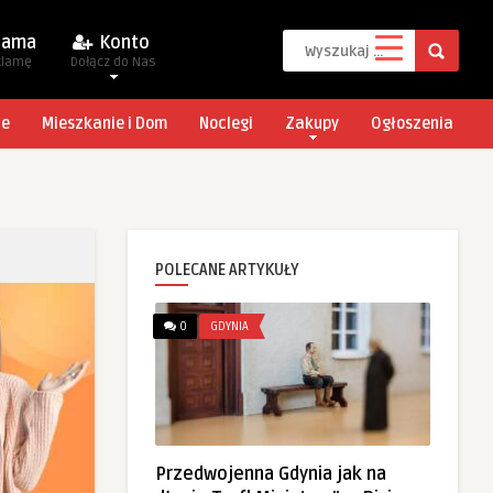
lama
Konto
klamę
Dołącz do Nas
je
Mieszkanie i Dom
Noclegi
Zakupy
Ogłoszenia
POLECANE ARTYKUŁY
0
GDYNIA
Przedwojenna Gdynia jak na