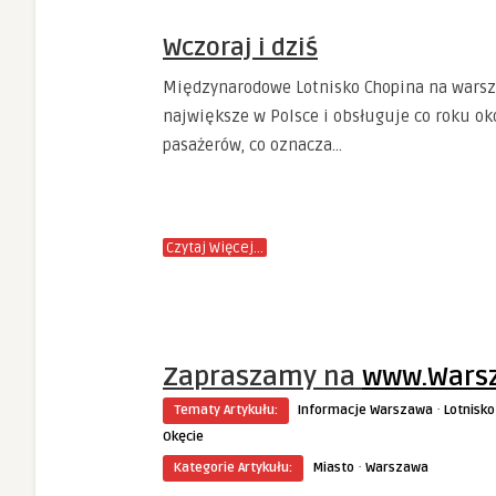
Wczoraj i dziś
Międzynarodowe Lotnisko Chopina na warsz
największe w Polsce i obsługuje co roku ok
pasażerów, co oznacza…
Czytaj Więcej…
Zapraszamy na
www.Warsz
·
Tematy Artykułu:
Informacje Warszawa
Lotnisko
Okęcie
·
Kategorie Artykułu:
Miasto
Warszawa