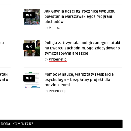
Jak Gdynia uczci 82. rocznicę wybuchu
0
powstania warszawskiego? Program
obchodów
by
Monika
hu
Policja zatrzymała podejrzanego o ataki
0
m
na Dworcu Zachodnim. Sąd zdecydował o
tymczasowym areszcie
by
PINternet.pl
ataki
Pomoc w nauce, warsztaty i wsparcie
0
wał o
psychologa – bezpłatny projekt dla
rodzin z Rumi
by
PINternet.pl
DODAJ KOMENTARZ