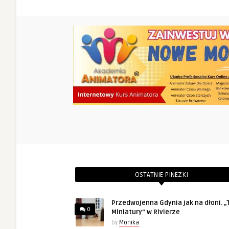
OSTATNIE PINEZKI
Przedwojenna Gdynia jak na dłoni. „T
0
Miniatury” w Rivierze
by
Monika