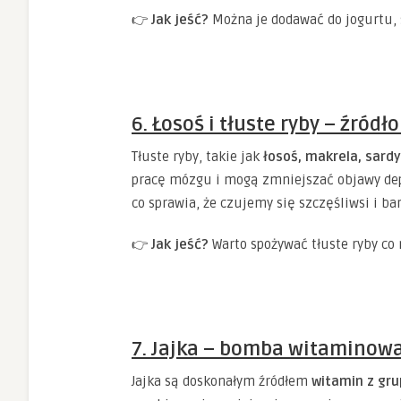
👉
Jak jeść?
Można je dodawać do jogurtu, 
6. Łosoś i tłuste ryby – źród
Tłuste ryby, takie jak
łosoś, makrela, sardy
pracę mózgu i mogą zmniejszać objawy dep
co sprawia, że czujemy się szczęśliwsi i ba
👉
Jak jeść?
Warto spożywać tłuste ryby co 
7. Jajka – bomba witaminow
Jajka są doskonałym źródłem
witamin z gru