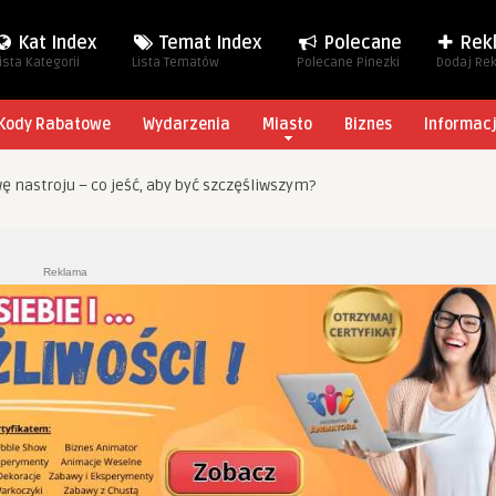
Kat Index
Temat Index
Polecane
Rek
ista Kategorii
Lista Tematów
Polecane Pinezki
Dodaj Re
Kody Rabatowe
Wydarzenia
Miasto
Biznes
Informac
 nastroju – co jeść, aby być szczęśliwszym?
Reklama