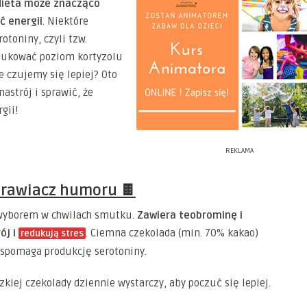
dieta może znacząco
ć energii
. Niektóre
otoniny, czyli tzw.
dukować poziom kortyzolu
e czujemy się lepiej? Oto
astrój i sprawić, że
gii!
REKLAMA
prawiacz humoru 🍫
 wyborem w chwilach smutku.
Zawiera teobrominę i
ój i
. Ciemna czekolada (min. 70% kakao)
redukują stres
wspomaga produkcję serotoniny.
zkiej czekolady dziennie wystarczy, aby poczuć się lepiej.