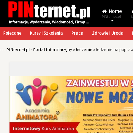
Home
PINternet.pl
L
Polecane
Kursy i Szkolenia
Praca
Zdrowie i Uroda
: : : PINternet.pl - Portal Informacyjny
»
Jedzenie
»
Jedzenie na poprawę