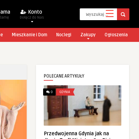
lama
Konto
klamę
Dołącz do Nas
je
Mieszkanie i Dom
Noclegi
Zakupy
Ogłoszenia
POLECANE ARTYKUŁY
0
GDYNIA
Przedwojenna Gdynia jak na