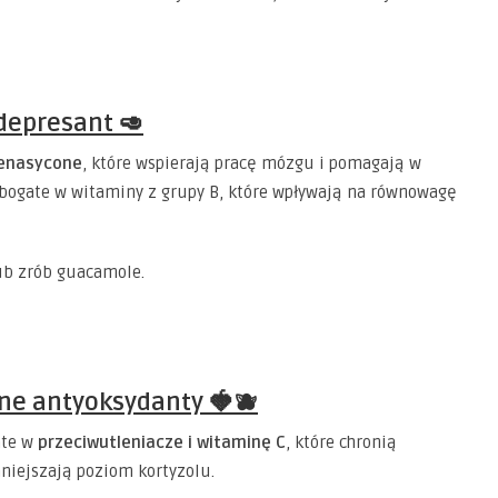
depresant 🥑
ienasycone
, które wspierają pracę mózgu i pomagają w
e bogate w witaminy z grupy B, które wpływają na równowagę
ub zrób guacamole.
ne antyoksydanty 🍓🫐
ate w
przeciwutleniacze i witaminę C
, które chronią
niejszają poziom kortyzolu.