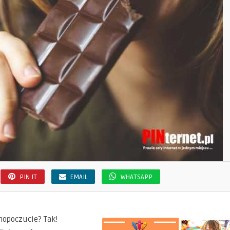
PIN IT
EMAIL
WHATSAPP
mopoczucie? Tak!