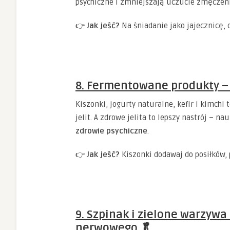
psychiczne i zmniejszają uczucie zmęczeni
👉
Jak jeść?
Na śniadanie jako jajecznicę,
8. Fermentowane produkty – 
Kiszonki, jogurty naturalne, kefir i kimchi
jelit. A zdrowe jelita to lepszy nastrój – n
zdrowie psychiczne
.
👉
Jak jeść?
Kiszonki dodawaj do posiłków, p
9. Szpinak i zielone warzywa
nerwowego 🥬