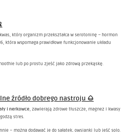

okwas, który organizm przekształca w serotoninę – hormon
B6, która wspomaga prawidłowe funkcjonowanie układu
moothie lub po prostu zjeść jako zdrową przekąskę.
alne źródło dobrego nastroju 🌰
ały i nerkowce
, zawierają zdrowe tłuszcze, magnez i kwasy
godzą stres.
nie – można dodawać je do sałatek, owsianki lub jeść solo.