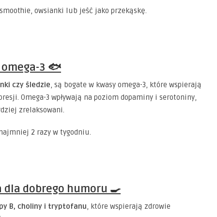
smoothie, owsianki lub jeść jako przekąskę.
ło omega-3 🐟
nki czy śledzie
, są bogate w kwasy omega-3, które wspierają
resji. Omega-3 wpływają na poziom dopaminy i serotoniny,
rdziej zrelaksowani.
najmniej 2 razy w tygodniu.
a dla dobrego humoru 🍳
py B, choliny i tryptofanu
, które wspierają zdrowie