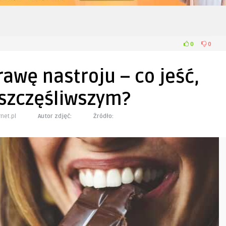
0
0
awę nastroju – co jeść,
 szczęśliwszym?
rnet.pl
Autor zdjęć:
Żródło: