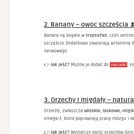
2. Banany – owoc szczęścia 
Banany są bogate w
tryptofan
, czyli amin
szczęścia. Dodatkowo zawierają witaminę 
nerwowego.
👉
Jak jeść?
Można je dodać do
, s
owsianki
3. Orzechy i migdały – natur
Orzechy, zwłaszcza
włoskie, laskowe, migd
omega-3, które poprawiają pracę mózgu i ła
👉
Jak jeść?
Wystarczy garść orzechów dzien