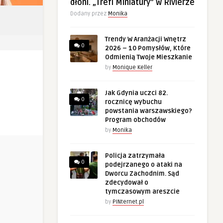
dłoni. „Trefl Miniatury” w Rivierze
Dodany przez
Monika
Trendy W Aranżacji Wnętrz
0
2026 – 10 Pomysłów, Które
Odmienią Twoje Mieszkanie
by
Monique Keller
Jak Gdynia uczci 82.
0
rocznicę wybuchu
powstania warszawskiego?
Program obchodów
by
Monika
Policja zatrzymała
0
podejrzanego o ataki na
Dworcu Zachodnim. Sąd
zdecydował o
tymczasowym areszcie
by
PINternet.pl