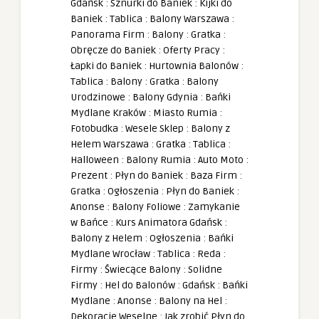
Gdańsk
:
Sznurki do Baniek
:
Kijki do
Baniek
:
Tablica
:
Balony Warszawa
:
Panorama Firm
:
Balony
:
Gratka
:
Obręcze do Baniek
:
Oferty Pracy
:
Łapki do Baniek
:
Hurtownia Balonów
:
Tablica
:
Balony
:
Gratka
:
Balony
Urodzinowe
:
Balony Gdynia
:
Bańki
Mydlane Kraków
:
Miasto Rumia
:
Fotobudka
:
Wesele Sklep
:
Balony z
Helem Warszawa
:
Gratka
:
Tablica
:
Halloween
:
Balony Rumia
:
Auto Moto
:
Prezent
:
Płyn do Baniek
:
Baza Firm
:
Gratka
:
Ogłoszenia
:
Płyn do Baniek
:
Anonse
:
Balony Foliowe
:
Zamykanie
w Bańce
:
Kurs Animatora Gdańsk
:
Balony z Helem
:
Ogłoszenia
:
Bańki
Mydlane Wrocław
:
Tablica
:
Reda
:
Firmy
:
Świecące Balony
:
Solidne
Firmy
:
Hel do Balonów
:
Gdańsk
:
Bańki
Mydlane
:
Anonse
:
Balony na Hel
:
Dekoracje Weselne
:
Jak zrobić Płyn do