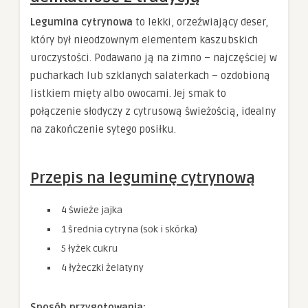
Legumina cytrynowa
to lekki, orzeźwiający deser,
który był nieodzownym elementem kaszubskich
uroczystości. Podawano ją na zimno – najczęściej w
pucharkach lub szklanych salaterkach – ozdobioną
listkiem mięty albo owocami. Jej smak to
połączenie słodyczy z cytrusową świeżością, idealny
na zakończenie sytego posiłku.
Przepis na leguminę cytrynową
4 świeże jajka
1 średnia cytryna (sok i skórka)
5 łyżek cukru
4 łyżeczki żelatyny
Sposób przygotowania: