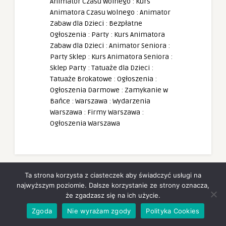
Animator Czasu Wolnego
:
Kurs
Animatora Czasu Wolnego
:
Animator
Zabaw dla Dzieci
:
Bezpłatne
Ogłoszenia
:
Party
:
Kurs Animatora
Zabaw dla Dzieci
:
Animator Seniora
:
Party Sklep
:
Kurs Animatora Seniora
:
Sklep Party
:
Tatuaże dla Dzieci
:
Tatuaże Brokatowe
:
Ogłoszenia
:
Ogłoszenia Darmowe
:
Zamykanie w
Bańce
:
Warszawa
:
Wydarzenia
Warszawa
:
Firmy Warszawa
:
Ogłoszenia Warszawa
Ta strona korzysta z ciasteczek aby świadczyć usługi na
najwyższym poziomie. Dalsze korzystanie ze strony oznacza,
Reklama
że zgadzasz się na ich użycie.
Zgoda
Nie wyrażam zgody
Polityka Cookies