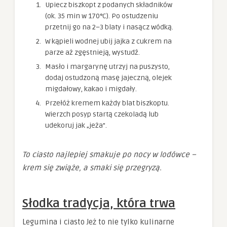
Upiecz biszkopt z podanych składników
(ok. 35 min w 170°C). Po ostudzeniu
przetnij go na 2–3 blaty i nasącz wódką.
W kąpieli wodnej ubij jajka z cukrem na
parze aż zgęstnieją, wystudź.
Masło i margarynę utrzyj na puszysto,
dodaj ostudzoną masę jajeczną, olejek
migdałowy, kakao i migdały.
Przełóż kremem każdy blat biszkoptu.
Wierzch posyp startą czekoladą lub
udekoruj jak „jeża”.
To ciasto najlepiej smakuje po nocy w lodówce –
krem się zwiąże, a smaki się przegryzą.
Słodka tradycja, która trwa
Legumina i ciasto Jeż to nie tylko kulinarne