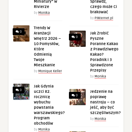
Miniatury” w
Sprawdź,
Rivierze
czego może Ci
brakować
by
Monika
by
PINternet.pl
Trendy W
0
Aranżacji
Jak Zrobić
0
Wnętrz 2026 –
Pyszne
10 Pomysłów,
Poranne Kakao
Które
z Prawdziwego
Odmienią
Kakao?
Twoje
Poradnik i 3
Mieszkanie
Sprawdzone
Przepisy
by
Monique Keller
by
Monika
Jak Gdynia
0
uczci 82.
Jedzenie na
0
rocznicę
poprawę
wybuchu
nastroju – co
powstania
jeść, aby być
warszawskiego?
szczęśliwszym?
Program
by
Monika
obchodów
by
Monika