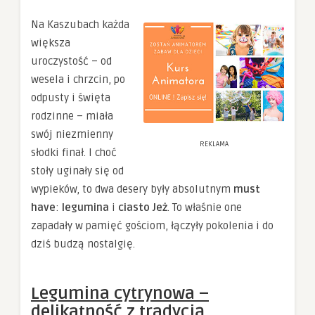
Na Kaszubach każda
większa
uroczystość – od
wesela i chrzcin, po
odpusty i święta
rodzinne – miała
swój niezmienny
REKLAMA
słodki finał. I choć
stoły uginały się od
wypieków, to dwa desery były absolutnym
must
have
:
legumina
i
ciasto Jeż
. To właśnie one
zapadały w pamięć gościom, łączyły pokolenia i do
dziś budzą nostalgię.
Legumina cytrynowa –
delikatność z tradycją