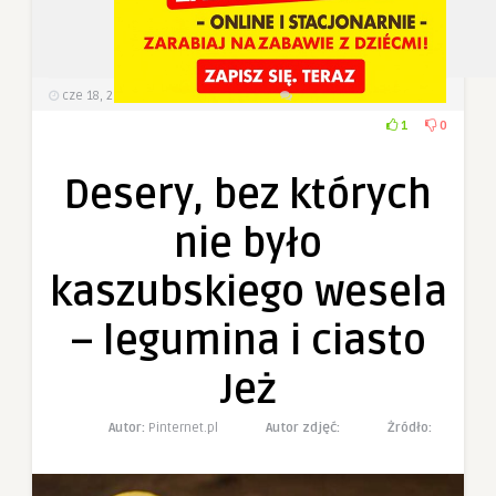
cze 18, 2025
370
Wyświetlenia
0 Komentarzy
1
0
Desery, bez których
nie było
kaszubskiego wesela
– legumina i ciasto
Jeż
Autor:
Pinternet.pl
Autor zdjęć:
Żródło: