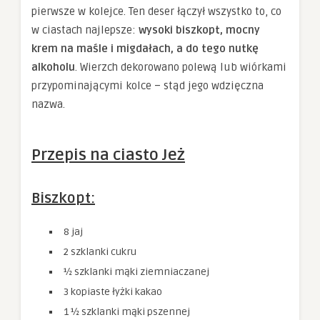
pierwsze w kolejce. Ten deser łączył wszystko to, co
w ciastach najlepsze:
wysoki biszkopt, mocny
krem na maśle i migdałach, a do tego nutkę
alkoholu
. Wierzch dekorowano polewą lub wiórkami
przypominającymi kolce – stąd jego wdzięczna
nazwa.
Przepis na ciasto Jeż
Biszkopt:
8 jaj
2 szklanki cukru
½ szklanki mąki ziemniaczanej
3 kopiaste łyżki kakao
1 ½ szklanki mąki pszennej