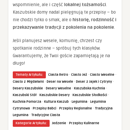
wspomnienie, ale i część
lokalnej tożsamości
.
Kaszubskie domy nadal pielęgnują te przepisy – bo
nie chodzi tylko o smak, ale o
historię, rodzinność i
przekazywanie tradycji z pokolenia na pokolenie
.
Jeśli planujesz wesele, komunię, chrzest czy
spotkanie rodzinne – spróbuj tych klasyków.
Gwarantujemy, że Twoi goście zapamiętają je na
długo!
·
·
·
Tematy Artykułu:
Ciasta Retro
Ciasto Jeż
Ciasto Weselne
·
·
·
Ciasto z Migdałami
Deser na Wesele
Deser z Jajek i Cytryny
·
·
·
Desery Kaszubskie
Desery Weselne
Kaszubska Kuchnia
·
·
·
Kaszubski Stół
Kaszubskie Desery
Kaszubskie Słodkości
·
·
·
Kuchnia Pomorza
Kultura Kaszub
Legumina
Legumina
·
·
·
Cytrynowa
Przepisy Babci
Przepisy Regionalne
Tradycyjna
·
Legumina
Tradycyjne Ciasta
·
Kategorie Artykułu:
Jedzenie
Przepisy Kulinarne