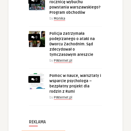
0
rocznicę wybuchu
powstania warszawskiego?
Program obchodów
by
Monika
Policja zatrzymała
0
podejrzanego o ataki na
Dworcu Zachodnim. Sąd
zdecydował o
tymczasowym areszcie
by
PINternet.pl
Pomoc w nauce, warsztaty i
0
wsparcie psychologa –
bezpłatny projekt dla
rodzin z Rumi
by
PINternet.pl
REKLAMA