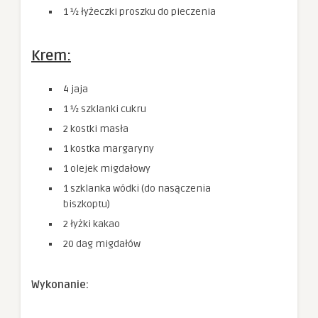
1 ½ łyżeczki proszku do pieczenia
Krem:
4 jaja
1 ½ szklanki cukru
2 kostki masła
1 kostka margaryny
1 olejek migdałowy
1 szklanka wódki (do nasączenia
biszkoptu)
2 łyżki kakao
20 dag migdałów
Wykonanie: