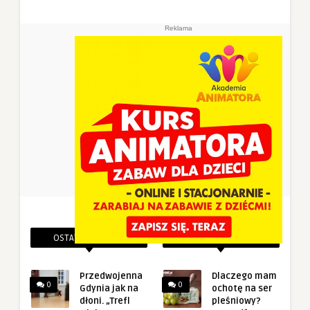
Reklama
OSTATNIE PINEZKI
POWIĄZANE PINEZKI
Przedwojenna
Dlaczego mam
0
0
Gdynia jak na
ochotę na ser
dłoni. „Trefl
pleśniowy?