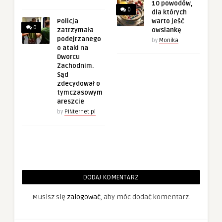
10 powodów,
0
dla których
Policja
warto jeść
0
zatrzymała
owsiankę
podejrzanego
by
Monika
o ataki na
Dworcu
Zachodnim.
Sąd
zdecydował o
tymczasowym
areszcie
by
PINternet.pl
DODAJ KOMENTARZ
Musisz się
zalogować
, aby móc dodać komentarz.