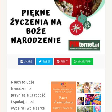
SHARE
TWEET
PIN IT
WHATSAPP
Niech to Boże
Narodzenie
przyniesie Ci radość
i spokój, niech
wypełni Twoje serce