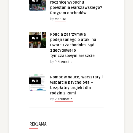
0
rocznicę wybuchu
powstania warszawskiego?
Program obchodów
by
Monika
Policja zatrzymała
0
podejrzanego o ataki na
Dworcu Zachodnim. Sąd
zdecydował o
tymczasowym areszcie
by
PINternet.pl
Pomoc w nauce, warsztaty i
0
wsparcie psychologa –
bezpłatny projekt dla
rodzin z Rumi
by
PINternet.pl
REKLAMA