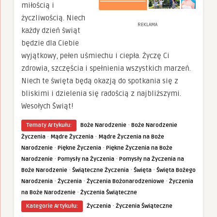
miłością i
życzliwością. Niech
REKLAMA
każdy dzień świąt
będzie dla Ciebie
wyjątkowy, pełen uśmiechu i ciepła. Życzę Ci
zdrowia, szczęścia i spełnienia wszystkich marzeń.
Niech te święta będą okazją do spotkania się z
bliskimi i dzielenia się radością z najbliższymi.
Wesołych Świąt!
·
Tematy Artykułu:
Boże Narodzenie
Boże Narodzenie
·
·
Życzenia
Mądre Życzenia
Mądre Życzenia na Boże
·
·
Narodzenie
Piękne Życzenia
Piękne Życzenia na Boże
·
·
Narodzenie
Pomysły na Życzenia
Pomysły na Życzenia na
·
·
·
Boże Narodzenie
Świąteczne Życzenia
Święta
Święta Bożego
·
·
·
Narodzenia
Życzenia
Życzenia Bożonarodzeniowe
Życzenia
·
na Boże Narodzenie
Życzenia Świąteczne
·
Kategorie Artykułu:
Życzenia
Życzenia Świąteczne