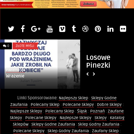
0
GDYNIA
0
GDYNIA
Losowe
Pinezki
Monika
PINternet.pl
Jak Gdynia uczci 82. rocznicę wybuchu
Kurs Animator Za
powstania warszawskiego? Pr ...
22.04.2023
Linki Sponsorowane:
Najlepszy Sklep
:
Sklepy Godne
Zaufania
:
Polecany Sklep
:
Polecane Sklepy
:
Dobre Sklepy
:
Najlepsze Sklepy
:
Polecany Sklep
:
Śląsk
:
Poznań
:
Zaufane
Sklepy
:
Polecane Sklepy
:
Najlepsze Sklepy
:
Sklepy
:
Katalog
Sklepów
:
Sklepy Godne Zaufania
:
Sklep Godny Zaufania
:
Polecane Sklepy
:
Sklep Godny Zaufania
:
Zaufany Sklep
: