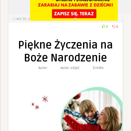
wrz 16, 2023
403
Wyświetlenia
0 Komentarzy
9
0
Piękne Życzenia na
Boże Narodzenie
Autor:
Autor zdjęć:
Żródło: