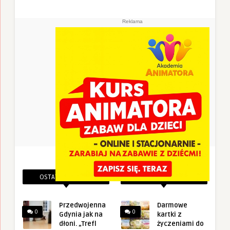
Reklama
OSTATNIE PINEZKI
POWIĄZANE PINEZKI
Przedwojenna
Darmowe
0
0
Gdynia jak na
kartki z
dłoni. „Trefl
życzeniami do