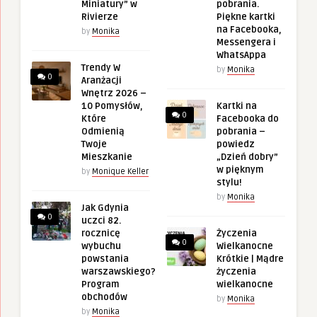
Miniatury” w
pobrania.
Rivierze
Piękne kartki
na Facebooka,
by
Monika
Messengera i
WhatsAppa
Trendy W
by
Monika
0
Aranżacji
Wnętrz 2026 –
10 Pomysłów,
Kartki na
0
Które
Facebooka do
Odmienią
pobrania –
Twoje
powiedz
Mieszkanie
„Dzień dobry”
w pięknym
by
Monique Keller
stylu!
by
Monika
Jak Gdynia
0
uczci 82.
rocznicę
Życzenia
0
wybuchu
Wielkanocne
powstania
Krótkie | Mądre
warszawskiego?
życzenia
Program
wielkanocne
obchodów
by
Monika
by
Monika