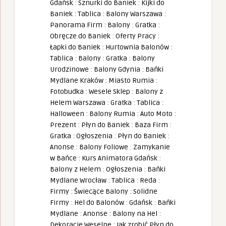
Gdańsk
:
Sznurki do Baniek
:
Kijki do
Baniek
:
Tablica
:
Balony Warszawa
:
Panorama Firm
:
Balony
:
Gratka
:
Obręcze do Baniek
:
Oferty Pracy
:
Łapki do Baniek
:
Hurtownia Balonów
:
Tablica
:
Balony
:
Gratka
:
Balony
Urodzinowe
:
Balony Gdynia
:
Bańki
Mydlane Kraków
:
Miasto Rumia
:
Fotobudka
:
Wesele Sklep
:
Balony z
Helem Warszawa
:
Gratka
:
Tablica
:
Halloween
:
Balony Rumia
:
Auto Moto
:
Prezent
:
Płyn do Baniek
:
Baza Firm
:
Gratka
:
Ogłoszenia
:
Płyn do Baniek
:
Anonse
:
Balony Foliowe
:
Zamykanie
w Bańce
:
Kurs Animatora Gdańsk
:
Balony z Helem
:
Ogłoszenia
:
Bańki
Mydlane Wrocław
:
Tablica
:
Reda
:
Firmy
:
Świecące Balony
:
Solidne
Firmy
:
Hel do Balonów
:
Gdańsk
:
Bańki
Mydlane
:
Anonse
:
Balony na Hel
:
Dekoracje Weselne
:
Jak zrobić Płyn do