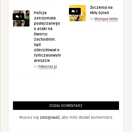
Życzenia na
0
Policja
Miły Dzień
0
zatrzymała
by
Monique Keller
podejrzanego
o ataki na
Dworcu
Zachodnim.
Sąd
zdecydował o
tymczasowym
areszcie
by
PINternet.pl
DODAJ KOMENTARZ
Musisz się
zalogować
, aby móc dodać komentarz.