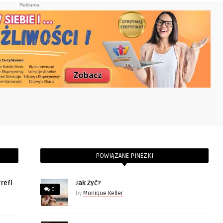
Reklama
POWIĄZANE PINEZKI
refl
Jak Żyć?
0
by
Monique Keller