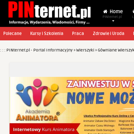
Home
PINternet.pl
L
Polecane
Kursy i Szkolenia
Praca
Zdrowie i Uroda
: : : PINternet.pl - Portal Informacyjny
»
Wierszyki
»
Gówniane Wierszyk