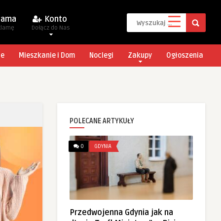
lama
Konto
klamę
Dołącz do Nas
je
Mieszkanie i Dom
Noclegi
Zakupy
Ogłoszenia
POLECANE ARTYKUŁY
0
GDYNIA
Przedwojenna Gdynia jak na