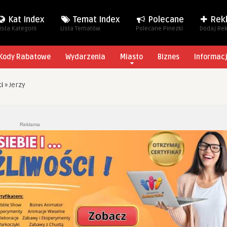
Kat Index
Temat Index
Polecane
Rek
ista Kategorii
Lista Tematów
Polecane Pinezki
Dodaj Re
Kody Rabatowe
Wydarzenia
Miasto
Biznes
Informac
i
»
Jerzy
Reklama