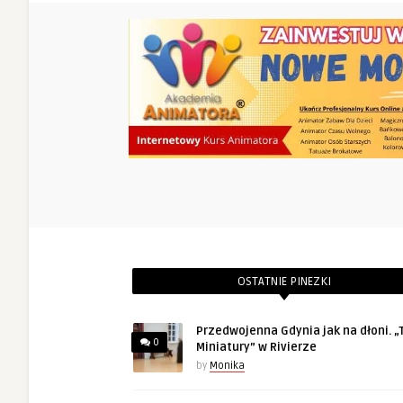
OSTATNIE PINEZKI
Przedwojenna Gdynia jak na dłoni. „T
0
Miniatury” w Rivierze
by
Monika