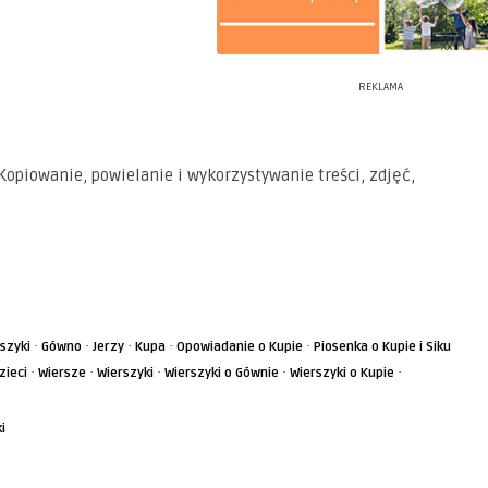
REKLAMA
Kopiowanie, powielanie i wykorzystywanie treści, zdjęć,
·
·
·
·
·
szyki
Gówno
Jerzy
Kupa
Opowiadanie o Kupie
Piosenka o Kupie i Siku
·
·
·
·
·
zieci
Wiersze
Wierszyki
Wierszyki o Gównie
Wierszyki o Kupie
i