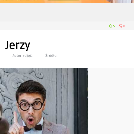
5
0
Jerzy
Autor zdjęć:
Żródło: