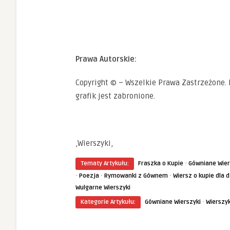
Prawa Autorskie:
Copyright © – Wszelkie Prawa Zastrzeżone. 
grafik jest zabronione.
,Wierszyki,
·
Tematy Artykułu:
Fraszka o Kupie
Gówniane Wier
·
·
·
Poezja
Rymowanki z Gównem
Wiersz o kupie dla d
Wulgarne Wierszyki
·
Kategorie Artykułu:
Gówniane Wierszyki
Wierszyk