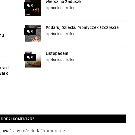
Wiersz na Zaduszki
0
by
Monique Keller
Podaruj Dziecku Promyczek Szczęścia
0
by
Monique Keller
hu
m
Listopadem
0
by
Monique Keller
ataki
wał o
DODAJ KOMENTARZ
gować
, aby móc dodać komentarz.