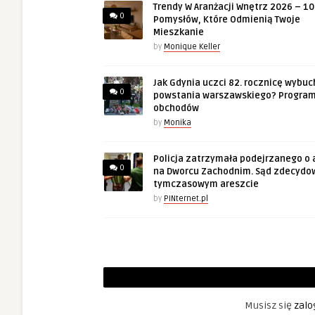
Trendy W Aranżacji Wnętrz 2026 – 10
0
Pomysłów, Które Odmienią Twoje
Mieszkanie
by
Monique Keller
Jak Gdynia uczci 82. rocznicę wybuc
0
powstania warszawskiego? Progra
obchodów
by
Monika
Policja zatrzymała podejrzanego o 
0
na Dworcu Zachodnim. Sąd zdecydo
tymczasowym areszcie
by
PINternet.pl
Musisz się
zalo