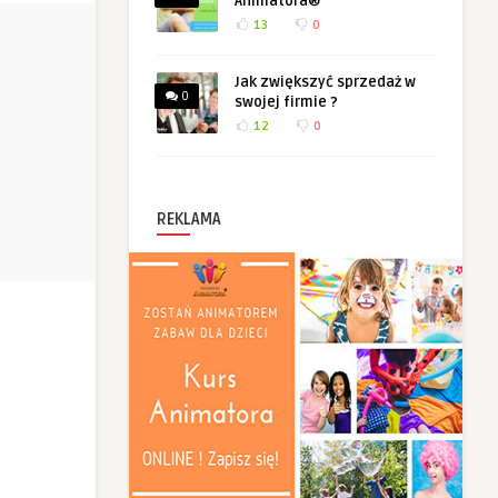
Animatora®
13
0
Jak zwiększyć sprzedaż w
0
swojej firmie ?
12
0
REKLAMA