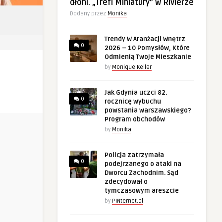
dłoni. „Trefl Miniatury” w Rivierze
Dodany przez
Monika
Trendy W Aranżacji Wnętrz
0
2026 – 10 Pomysłów, Które
Odmienią Twoje Mieszkanie
by
Monique Keller
Jak Gdynia uczci 82.
0
rocznicę wybuchu
powstania warszawskiego?
Program obchodów
by
Monika
Policja zatrzymała
0
podejrzanego o ataki na
Dworcu Zachodnim. Sąd
zdecydował o
tymczasowym areszcie
by
PINternet.pl