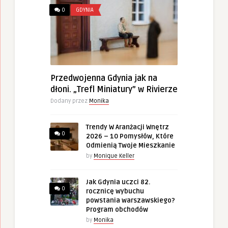
0
GDYNIA
Przedwojenna Gdynia jak na
dłoni. „Trefl Miniatury” w Rivierze
Dodany przez
Monika
Trendy W Aranżacji Wnętrz
0
2026 – 10 Pomysłów, Które
Odmienią Twoje Mieszkanie
by
Monique Keller
Jak Gdynia uczci 82.
0
rocznicę wybuchu
powstania warszawskiego?
Program obchodów
by
Monika