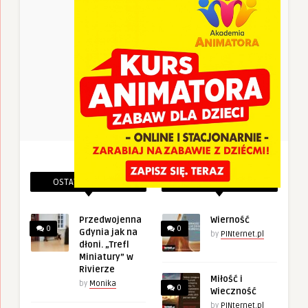
OSTATNIE PINEZKI
POWIĄZANE PINEZKI
Przedwojenna
Wierność
0
0
Gdynia jak na
by
PINternet.pl
dłoni. „Trefl
Miniatury” w
Rivierze
Miłość i
by
Monika
0
Wieczność
by
PINternet.pl