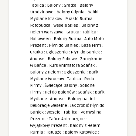
Tablica
:
Balony
:
Gratka
:
Balony
Urodzinowe
:
Balony Gdynia
:
Bańki
Mydlane Kraków
:
Miasto Rumia
:
Fotobudka
:
Wesele Sklep
:
Balony z
Helem Warszawa
:
Gratka
:
Tablica
:
Halloween
:
Balony Rumia
:
Auto Moto
:
Prezent
:
Płyn do Baniek
:
Baza Firm
:
Gratka
:
Ogłoszenia
:
Płyn do Baniek
:
Anonse
:
Balony Foliowe
:
Zamykanie
w Bańce
:
Kurs Animatora Gdańsk
:
Balony z Helem
:
Ogłoszenia
:
Bańki
Mydlane Wrocław
:
Tablica
:
Reda
:
Firmy
:
Świecące Balony
:
Solidne
Firmy
:
Hel do Balonów
:
Gdańsk
:
Bańki
Mydlane
:
Anonse
:
Balony na Hel
:
Dekoracje Weselne
:
Jak zrobić Płyn do
Baniek
:
Wesele
:
Tablica
:
Pomysł na
Prezent
:
Tańce Animacyjne
:
Wyjątkowy Prezent
:
Balony z Helem
Rumia
:
Tatuaże
:
Balony Katowice
: