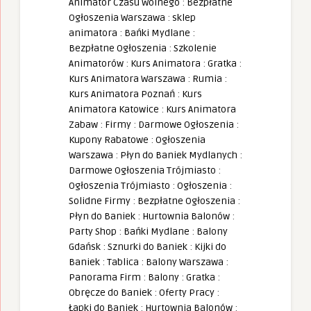
Animator Czasu Wolnego
:
Bezpłatne
Ogłoszenia Warszawa
:
sklep
animatora
:
Bańki Mydlane
:
Bezpłatne Ogłoszenia
:
Szkolenie
Animatorów
:
Kurs Animatora
:
Gratka
:
Kurs Animatora Warszawa
:
Rumia
:
Kurs Animatora Poznań
:
Kurs
Animatora Katowice
:
Kurs Animatora
Zabaw
:
Firmy
:
Darmowe Ogłoszenia
:
Kupony Rabatowe
:
Ogłoszenia
Warszawa
:
Płyn do Baniek Mydlanych
:
Darmowe Ogłoszenia Trójmiasto
:
Ogłoszenia Trójmiasto
:
Ogłoszenia
:
Solidne Firmy
:
Bezpłatne Ogłoszenia
:
Płyn do Baniek
:
Hurtownia Balonów
:
Party Shop
:
Bańki Mydlane
:
Balony
Gdańsk
:
Sznurki do Baniek
:
Kijki do
Baniek
:
Tablica
:
Balony Warszawa
:
Panorama Firm
:
Balony
:
Gratka
:
Obręcze do Baniek
:
Oferty Pracy
:
Łapki do Baniek
:
Hurtownia Balonów
: