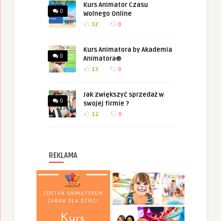
Kurs Animator Czasu
0
Wolnego Online
32
0
Kurs Animatora by Akademia
0
Animatora®
13
0
Jak zwiększyć sprzedaż w
0
swojej firmie ?
12
0
REKLAMA