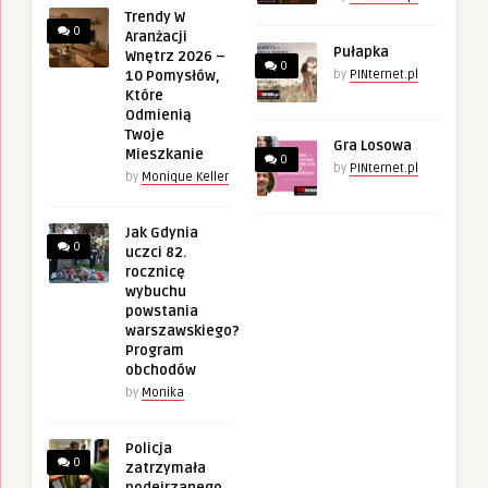
Trendy W
0
Aranżacji
Pułapka
Wnętrz 2026 –
0
10 Pomysłów,
by
PINternet.pl
Które
Odmienią
Twoje
Gra Losowa
Mieszkanie
0
by
PINternet.pl
by
Monique Keller
Jak Gdynia
0
uczci 82.
rocznicę
wybuchu
powstania
warszawskiego?
Program
obchodów
by
Monika
Policja
0
zatrzymała
podejrzanego