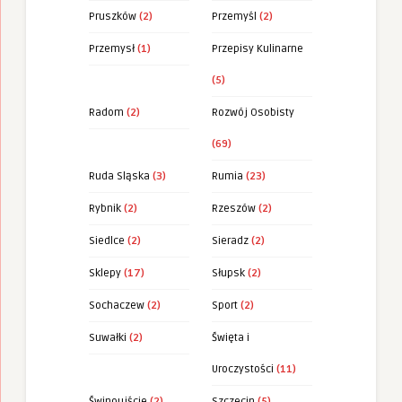
Pruszków
(2)
Przemyśl
(2)
Przemysł
(1)
Przepisy Kulinarne
(5)
Radom
(2)
Rozwój Osobisty
(69)
Ruda Sląska
(3)
Rumia
(23)
Rybnik
(2)
Rzeszów
(2)
Siedlce
(2)
Sieradz
(2)
Sklepy
(17)
Słupsk
(2)
Sochaczew
(2)
Sport
(2)
Suwałki
(2)
Święta i
Uroczystości
(11)
Świnoujście
(2)
Szczecin
(5)