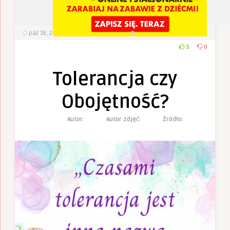
paź 18, 2022
491
Wyświetlenia
0 Komentarzy
5
0
Tolerancja czy
Obojętność?
Autor:
Autor zdjęć:
Żródło: