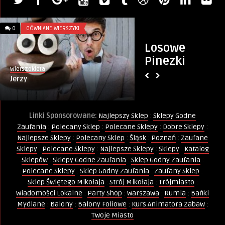
0
GÓWNIANE WIERSZYKI
0
INFORMACJE
Losowe
Pinezki
Wierszokleta
Monika
Jerzy
Astrologiczny Kale
działać, a kiedy od
Linki Sponsorowane:
Najlepszy Sklep
:
Sklepy Godne
Zaufania
:
Polecany Sklep
:
Polecane Sklepy
:
Dobre Sklepy
:
Najlepsze Sklepy
:
Polecany Sklep
:
Śląsk
:
Poznań
:
Zaufane
Sklepy
:
Polecane Sklepy
:
Najlepsze Sklepy
:
Sklepy
:
Katalog
Sklepów
:
Sklepy Godne Zaufania
:
Sklep Godny Zaufania
:
Polecane Sklepy
:
Sklep Godny Zaufania
:
Zaufany Sklep
:
Sklep Świętego Mikołaja
:
Strój Mikołaja
:
Trójmiasto
:
Wiadomości Lokalne
:
Party Shop
:
Warszawa
:
Rumia
:
Bańki
Mydlane
:
Balony
:
Balony Foliowe
:
Kurs Animatora Zabaw
:
Twoje Miasto