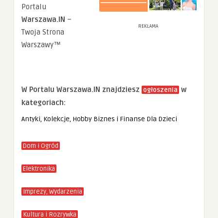
Portalu
Warszawa.IN
–
REKLAMA
Twoja Strona
Warszawy™
W Portalu Warszawa.IN znajdziesz
w
ogłoszenia
kategoriach:
Antyki, Kolekcje, Hobby
Biznes i Finanse
Dla Dzieci
Dom i Ogród
Elektronika
Imprezy, Wydarzenia
Kultura i Rozrywka