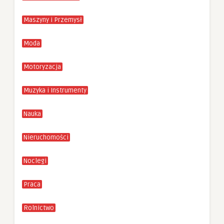
Maszyny i Przemysł
Moda
Motoryzacja
Muzyka i Instrumenty
Nauka
Nieruchomości
Noclegi
Praca
Rolnictwo