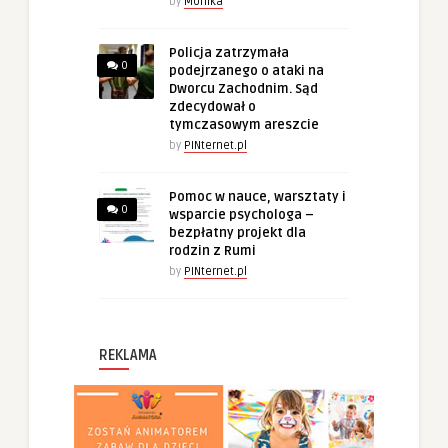
by
Monika
Policja zatrzymała
0
podejrzanego o ataki na
Dworcu Zachodnim. Sąd
zdecydował o
tymczasowym areszcie
by
PINternet.pl
Pomoc w nauce, warsztaty i
0
wsparcie psychologa –
bezpłatny projekt dla
rodzin z Rumi
by
PINternet.pl
REKLAMA