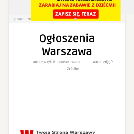
5
0
paź 6, 2022
513
Wyświetlenia
0 Komentarzy
Ogłoszenia
Warszawa
Autor:
Artykuł sponsorowany
Autor zdjęć:
Żródło: