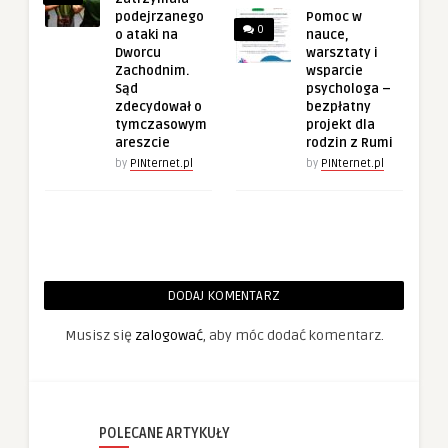
podejrzanego
Pomoc w
0
o ataki na
nauce,
Dworcu
warsztaty i
Zachodnim.
wsparcie
Sąd
psychologa –
zdecydował o
bezpłatny
tymczasowym
projekt dla
areszcie
rodzin z Rumi
by
PINternet.pl
by
PINternet.pl
DODAJ KOMENTARZ
Musisz się
zalogować
, aby móc dodać komentarz.
POLECANE ARTYKUŁY