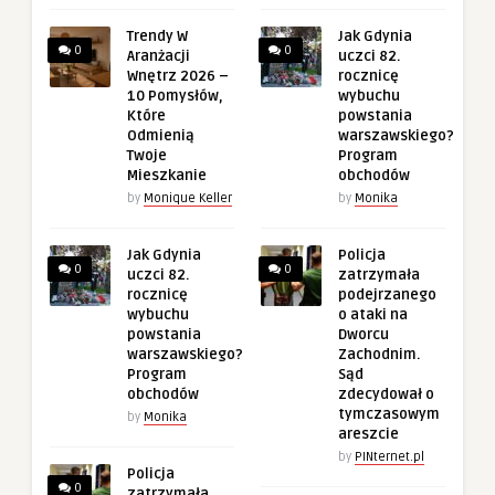
Trendy W
Jak Gdynia
0
0
Aranżacji
uczci 82.
Wnętrz 2026 –
rocznicę
10 Pomysłów,
wybuchu
Które
powstania
Odmienią
warszawskiego?
Twoje
Program
Mieszkanie
obchodów
by
Monique Keller
by
Monika
Jak Gdynia
Policja
0
0
uczci 82.
zatrzymała
rocznicę
podejrzanego
wybuchu
o ataki na
powstania
Dworcu
warszawskiego?
Zachodnim.
Program
Sąd
obchodów
zdecydował o
tymczasowym
by
Monika
areszcie
by
PINternet.pl
Policja
0
zatrzymała