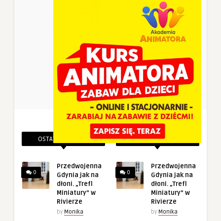
OSTATNIE PINEZKI
POWIĄZANE PINEZKI
Przedwojenna
Przedwojenna
0
0
Gdynia jak na
Gdynia jak na
dłoni. „Trefl
dłoni. „Trefl
Miniatury” w
Miniatury” w
Rivierze
Rivierze
by
Monika
by
Monika