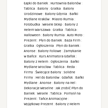
Łapki do Baniek
:
Hurtownia Balonów
:
Tablica
:
Balony
:
Gratka
:
Balony
Urodzinowe
:
Balony Gdynia
:
Bańki
Mydlane Kraków
:
Miasto Rumia
:
Fotobudka
:
Wesele Sklep
:
Balony z
Helem Warszawa
:
Gratka
:
Tablica
:
Halloween
:
Balony Rumia
:
Auto Moto
:
Prezent
:
Płyn do Baniek
:
Baza Firm
:
Gratka
:
Ogłoszenia
:
Płyn do Baniek
:
Anonse
:
Balony Foliowe
:
Zamykanie
w Bańce
:
Kurs Animatora Gdańsk
:
Balony z Helem
:
Ogłoszenia
:
Bańki
Mydlane Wrocław
:
Tablica
:
Reda
:
Firmy
:
Świecące Balony
:
Solidne
Firmy
:
Hel do Balonów
:
Gdańsk
:
Bańki
Mydlane
:
Anonse
:
Balony na Hel
:
Dekoracje Weselne
:
Jak zrobić Płyn do
Baniek
:
Wesele
:
Tablica
:
Pomysł na
Prezent
:
Tańce Animacyjne
:
Wyjątkowy Prezent
:
Balony z Helem