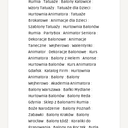
Rumia
:
Tatuaże
:
Balony Katowice
:
Wzory Tatuaży
:
Tatuaże dla Dzieci
:
Hurtownia Animatora
:
Tatuaże
Brokatowe
:
Animacje dla Dzieci
:
Szablony Tatuaży
:
Hurtownia Balonów
Rumia
:
PartyBox
:
Animator Seniora
:
Dekoracje Balonowe
:
Animacje
Taneczne
:
Wejherowo
:
Walentynki
:
Animator
:
Dekoracje Balonowe
:
Kurs
Animatora
:
Balony z Helem
:
Anonse
:
Hurtownia Balonów
:
Kurs Animatora
Gdańsk
:
Katalog Firm
:
Hurtownia
Animatora
:
Balony
:
Balony
Wejherowo
:
Akademia Animatora
:
Balony Warszawa
:
Bańki Mydlane
:
Hurtownia Balonów
:
Balony Reda
:
Gdynia
:
Sklep z Balonami Rumia
:
Boże Narodzenie
:
Balony Poznań
:
Zabawki
:
Balony Kraków
:
Balony
Wrocław
:
Balony Łódź
:
Koraliki do
Prasowania
:
Balony na Roczek
:
Butla