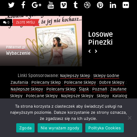
0
ZŁOTE MYŚLI
0
MIESZKANIE I DOM
Losowe
Pinezki
PINternet.pl
Monique Keller
Wybaczenie
Trendy W Aranżacji
Pomysłów, Które Odm
Linki Sponsorowane:
Najlepszy Sklep
:
Sklepy Godne
Zaufania
:
Polecany Sklep
:
Polecane Sklepy
:
Dobre Sklepy
:
Najlepsze Sklepy
:
Polecany Sklep
:
Śląsk
:
Poznań
:
Zaufane
Sklepy
:
Polecane Sklepy
:
Najlepsze Sklepy
:
Sklepy
:
Katalog
Sklepów
:
Sklepy Godne Zaufania
:
Sklep Godny Zaufania
:
Ta strona korzysta z ciasteczek aby świadczyć usługi na
Polecane Sklepy
:
Sklep Godny Zaufania
:
Zaufany Sklep
:
najwyższym poziomie. Dalsze korzystanie ze strony oznacza,
Sklep Świętego Mikołaja
:
Strój Mikołaja
:
Trójmiasto
:
że zgadzasz się na ich użycie.
Wiadomości Lokalne
:
Party Shop
:
Warszawa
:
Rumia
:
Bańki
Zgoda
Nie wyrażam zgody
Polityka Cookies
Mydlane
:
Balony
:
Balony Foliowe
:
Kurs Animatora Zabaw
:
Twoje Miasto