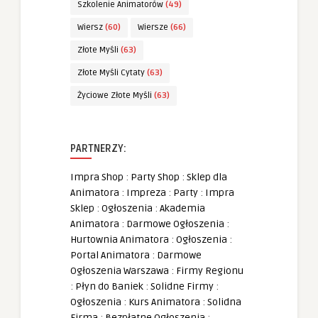
Szkolenie Animatorów
(49)
Wiersz
(60)
Wiersze
(66)
Złote Myśli
(63)
Złote Myśli Cytaty
(63)
Życiowe Złote Myśli
(63)
PARTNERZY:
Impra Shop
:
Party Shop
:
Sklep dla
Animatora
:
Impreza
:
Party
:
Impra
Sklep
:
Ogłoszenia
:
Akademia
Animatora
:
Darmowe Ogłoszenia
:
Hurtownia Animatora
:
Ogłoszenia
:
Portal Animatora
:
Darmowe
Ogłoszenia Warszawa
:
Firmy Regionu
:
Płyn do Baniek
:
Solidne Firmy
:
Ogłoszenia
:
Kurs Animatora
:
Solidna
Firma
:
Bezpłatne Ogłoszenia
: