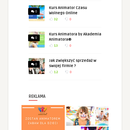
Kurs Animator Czasu
0
Wolnego Online
32
0
Kurs Animatora by Akademia
0
Animatora®
13
0
Jak zwiększyć sprzedaż w
0
swojej firmie ?
12
0
REKLAMA