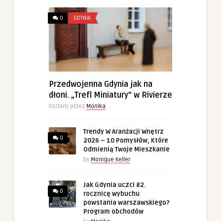
0
GDYNIA
Przedwojenna Gdynia jak na
dłoni. „Trefl Miniatury” w Rivierze
Dodany przez
Monika
Trendy W Aranżacji Wnętrz
0
2026 – 10 Pomysłów, Które
Odmienią Twoje Mieszkanie
by
Monique Keller
Jak Gdynia uczci 82.
0
rocznicę wybuchu
powstania warszawskiego?
Program obchodów