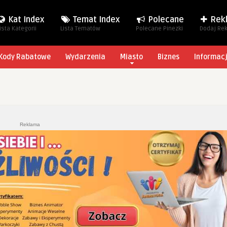
Kat Index
Temat Index
Polecane
Rek
ista Kategorii
Lista Tematów
Polecane Pinezki
Dodaj Re
Kody Rabatowe
Wydarzenia
Miasto
Biznes
Informac
Reklama