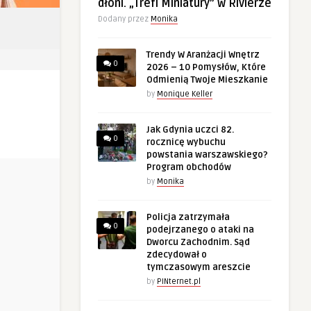
dłoni. „Trefl Miniatury” w Rivierze
Dodany przez
Monika
Trendy W Aranżacji Wnętrz
0
2026 – 10 Pomysłów, Które
Odmienią Twoje Mieszkanie
by
Monique Keller
Jak Gdynia uczci 82.
0
rocznicę wybuchu
powstania warszawskiego?
Program obchodów
by
Monika
Policja zatrzymała
0
podejrzanego o ataki na
Dworcu Zachodnim. Sąd
zdecydował o
tymczasowym areszcie
by
PINternet.pl