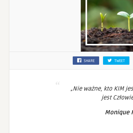
SHARE
TWEET
„Nie ważne, kto KIM jes
jest Człow
Monique K