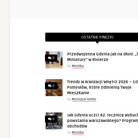
OSTATNIE PINEZKI
Przedwojenna Gdynia jak na dłoni. „T
0
Miniatury” w Rivierze
by
Monika
Trendy W Aranżacji Wnętrz 2026 – 10
0
Pomysłów, Które Odmienią Twoje
Mieszkanie
by
Monique Keller
Jak Gdynia uczci 82. rocznicę wybuc
0
powstania warszawskiego? Progra
obchodów
by
Monika