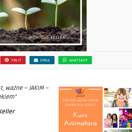
PIN IT
EMAIL
WHATSAPP
t, ważne – JAKIM –
iekiem”
eller