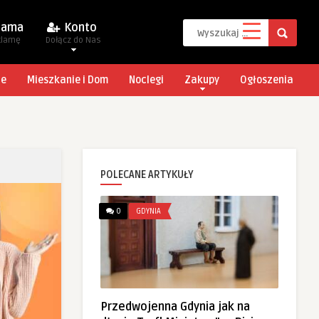
lama
Konto
klamę
Dołącz do Nas
je
Mieszkanie i Dom
Noclegi
Zakupy
Ogłoszenia
POLECANE ARTYKUŁY
0
GDYNIA
Przedwojenna Gdynia jak na