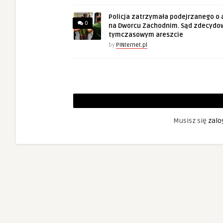
Policja zatrzymała podejrzanego o 
0
na Dworcu Zachodnim. Sąd zdecydo
tymczasowym areszcie
by
PINternet.pl
Musisz się
zalo