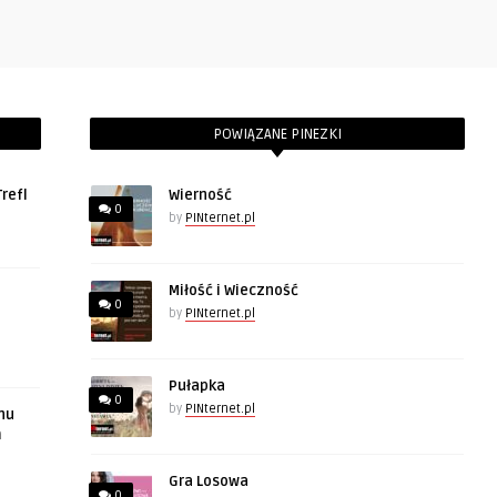
POWIĄZANE PINEZKI
refl
Wierność
0
by
PINternet.pl
Miłość i Wieczność
0
by
PINternet.pl
Pułapka
0
by
PINternet.pl
hu
m
Gra Losowa
0