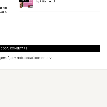
by
PINternet.pl
ataki
wał o
DODAJ KOMENTARZ
gować
, aby móc dodać komentarz.