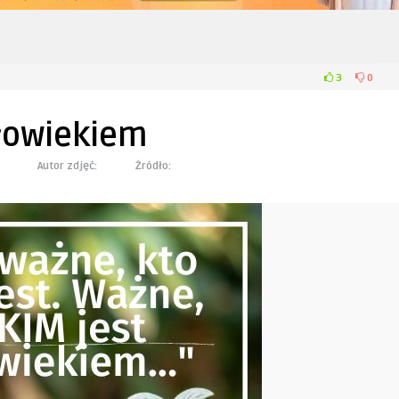
3
0
łowiekiem
Autor zdjęć:
Żródło: