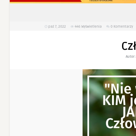
paź 7, 2022
446
Wyświetlenia
0 Komentarzy
Cz
Autor: