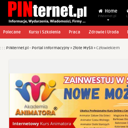
Home
PINternet.pl
L
Polecane
Kursy i Szkolenia
Praca
Zdrowie i Uroda
: : : PINternet.pl - Portal Informacyjny
»
Złote Myśli
»
Człowiekiem