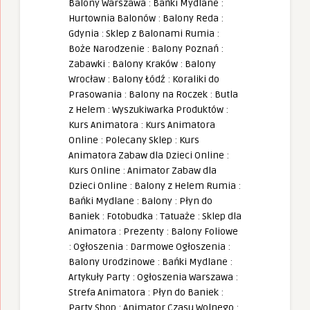
Balony Warszawa
:
Bańki Mydlane
:
Hurtownia Balonów
:
Balony Reda
:
Gdynia
:
Sklep z Balonami Rumia
:
Boże Narodzenie
:
Balony Poznań
:
Zabawki
:
Balony Kraków
:
Balony
Wrocław
:
Balony Łódź
:
Koraliki do
Prasowania
:
Balony na Roczek
:
Butla
z Helem
:
Wyszukiwarka Produktów
:
Kurs Animatora
:
Kurs Animatora
Online
:
Polecany Sklep
:
Kurs
Animatora Zabaw dla Dzieci Online
:
Kurs Online
:
Animator Zabaw dla
Dzieci Online
:
Balony z Helem Rumia
:
Bańki Mydlane
:
Balony
:
Płyn do
Baniek
:
Fotobudka
:
Tatuaże
:
Sklep dla
Animatora
:
Prezenty
:
Balony Foliowe
:
Ogłoszenia
:
Darmowe Ogłoszenia
:
Balony Urodzinowe
:
Bańki Mydlane
:
Artykuły Party
:
Ogłoszenia Warszawa
:
Strefa Animatora
:
Płyn do Baniek
:
Party Shop
:
Animator Czasu Wolnego
: