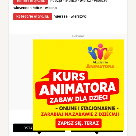
·
·
·
·
Tematy Artykułu:
Poezja
Słońce
Wiersz
Wiersze
·
Wiosenne Słońce
Wiosna
·
Kategorie Artykułu:
Wiersze
Wierszyki
Reklama
OSTATNIE PINEZKI
POWIĄZANE PINEZKI