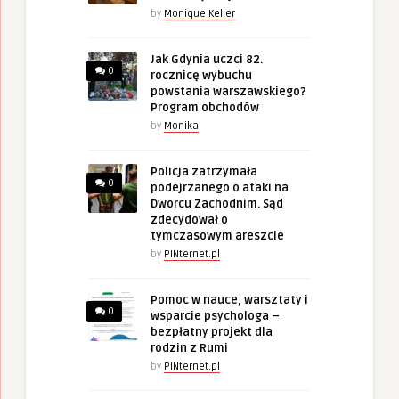
by
Monique Keller
Jak Gdynia uczci 82.
0
rocznicę wybuchu
powstania warszawskiego?
Program obchodów
by
Monika
Policja zatrzymała
0
podejrzanego o ataki na
Dworcu Zachodnim. Sąd
zdecydował o
tymczasowym areszcie
by
PINternet.pl
Pomoc w nauce, warsztaty i
0
wsparcie psychologa –
bezpłatny projekt dla
rodzin z Rumi
by
PINternet.pl