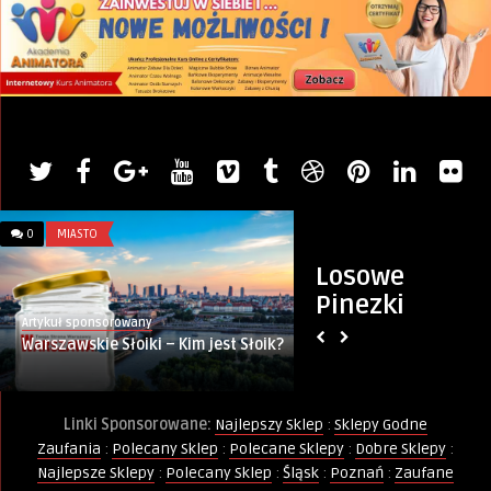
0
MIASTO
0
ZŁOTE MYŚLI
Losowe
Pinezki
Artykuł sponsorowany
Wierszokleta
Warszawskie Słoiki – Kim jest Słoik?
Uczucia
Linki Sponsorowane:
Najlepszy Sklep
:
Sklepy Godne
Zaufania
:
Polecany Sklep
:
Polecane Sklepy
:
Dobre Sklepy
:
Najlepsze Sklepy
:
Polecany Sklep
:
Śląsk
:
Poznań
:
Zaufane