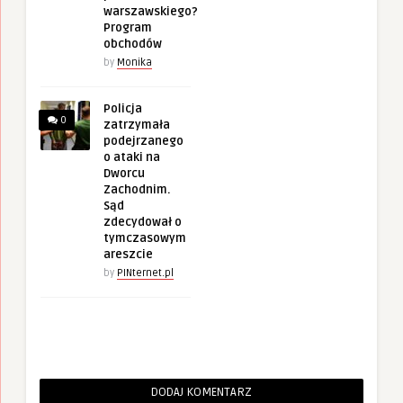
warszawskiego?
Program
obchodów
by
Monika
Policja
0
zatrzymała
podejrzanego
o ataki na
Dworcu
Zachodnim.
Sąd
zdecydował o
tymczasowym
areszcie
by
PINternet.pl
DODAJ KOMENTARZ