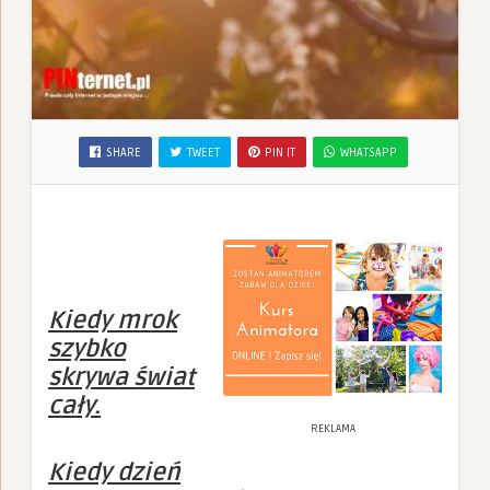
SHARE
TWEET
PIN IT
WHATSAPP
Kiedy mrok
szybko
skrywa świat
cały.
REKLAMA
Kiedy dzień