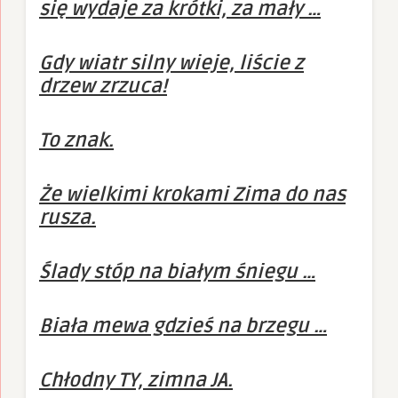
się wydaje za krótki, za mały …
Gdy wiatr silny wieje, liście z
drzew zrzuca!
To znak.
Że wielkimi krokami Zima do nas
rusza.
Ślady stóp na białym śniegu …
Biała mewa gdzieś na brzegu …
Chłodny TY, zimna JA.