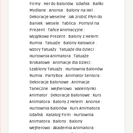
Firmy
:
Hel do Balonów
:
Gdańsk
:
Bańki
Mydlane
:
Anonse
:
Balony na Hel
:
Dekoracje Weselne
:
Jak zrobić Płyn do
Baniek
:
Wesele
:
Tablica
:
Pomysł na
Prezent
:
Tańce Animacyjne
:
Wyjątkowy Prezent
:
Balony z Helem
Rumia
:
Tatuaże
:
Balony Katowice
:
Wzory Tatuaży
:
Tatuaże dla Dzieci
:
Hurtownia Animatora
:
Tatuaże
Brokatowe
:
Animacje dla Dzieci
:
Szablony Tatuaży
:
Hurtownia Balonów
Rumia
:
PartyBox
:
Animator Seniora
:
Dekoracje Balonowe
:
Animacje
Taneczne
:
Wejherowo
:
Walentynki
:
Animator
:
Dekoracje Balonowe
:
Kurs
Animatora
:
Balony z Helem
:
Anonse
:
Hurtownia Balonów
:
Kurs Animatora
Gdańsk
:
Katalog Firm
:
Hurtownia
Animatora
:
Balony
:
Balony
Wejherowo
:
Akademia Animatora
: