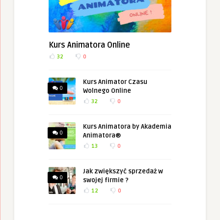
Kurs Animatora Online
32
0
Kurs Animator Czasu
0
Wolnego Online
32
0
Kurs Animatora by Akademia
0
Animatora®
13
0
Jak zwiększyć sprzedaż w
0
swojej firmie ?
12
0