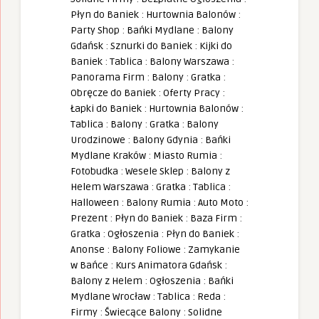
Płyn do Baniek
:
Hurtownia Balonów
:
Party Shop
:
Bańki Mydlane
:
Balony
Gdańsk
:
Sznurki do Baniek
:
Kijki do
Baniek
:
Tablica
:
Balony Warszawa
:
Panorama Firm
:
Balony
:
Gratka
:
Obręcze do Baniek
:
Oferty Pracy
:
Łapki do Baniek
:
Hurtownia Balonów
:
Tablica
:
Balony
:
Gratka
:
Balony
Urodzinowe
:
Balony Gdynia
:
Bańki
Mydlane Kraków
:
Miasto Rumia
:
Fotobudka
:
Wesele Sklep
:
Balony z
Helem Warszawa
:
Gratka
:
Tablica
:
Halloween
:
Balony Rumia
:
Auto Moto
:
Prezent
:
Płyn do Baniek
:
Baza Firm
:
Gratka
:
Ogłoszenia
:
Płyn do Baniek
:
Anonse
:
Balony Foliowe
:
Zamykanie
w Bańce
:
Kurs Animatora Gdańsk
:
Balony z Helem
:
Ogłoszenia
:
Bańki
Mydlane Wrocław
:
Tablica
:
Reda
:
Firmy
:
Świecące Balony
:
Solidne