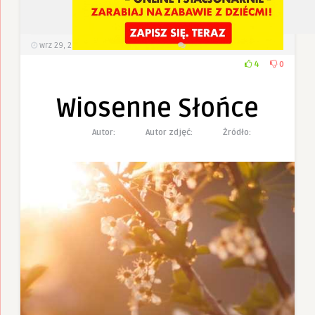
wrz 29, 2022
476
Wyświetlenia
0 Komentarzy
4
0
Wiosenne Słońce
Autor:
Autor zdjęć:
Żródło: