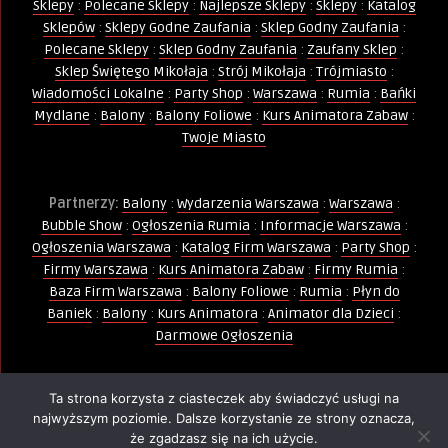
Sklepy
:
Polecane Sklepy
:
Najlepsze Sklepy
:
Sklepy
:
Katalog
Sklepów
:
Sklepy Godne Zaufania
:
Sklep Godny Zaufania
:
Polecane Sklepy
:
Sklep Godny Zaufania
:
Zaufany Sklep
:
Sklep Świętego Mikołaja
:
Strój Mikołaja
:
Trójmiasto
:
Wiadomości Lokalne
:
Party Shop
:
Warszawa
:
Rumia
:
Bańki
Mydlane
:
Balony
:
Balony Foliowe
:
Kurs Animatora Zabaw
:
Twoje Miasto
Partnerzy:
Balony
:
Wydarzenia Warszawa
:
Warszawa
:
Bubble Show
:
Ogłoszenia Rumia
:
Informacje Warszawa
:
Ogłoszenia Warszawa
:
Katalog Firm Warszawa
:
Party Shop
:
Firmy Warszawa
:
Kurs Animatora Zabaw
:
Firmy Rumia
:
Baza Firm Warszawa
:
Balony Foliowe
:
Rumia
:
Płyn do
Baniek
:
Balony
:
Kurs Animatora
:
Animator dla Dzieci
:
Darmowe Ogłoszenia
Ta strona korzysta z ciasteczek aby świadczyć usługi na
Wszelkie Prawa Zastrzeżone - Kopiowanie, powielanie i
najwyższym poziomie. Dalsze korzystanie ze strony oznacza,
wykorzystywanie treści, zdjęć, grafik jest zabronione -
że zgadzasz się na ich użycie.
PIN
ternet.pl.