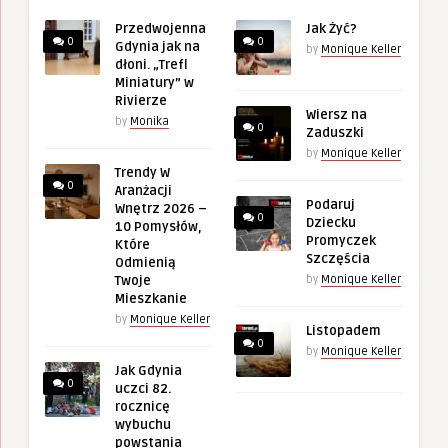
Przedwojenna
Jak Żyć?
0
0
Gdynia jak na
by
Monique Keller
dłoni. „Trefl
Miniatury” w
Rivierze
Wiersz na
by
Monika
0
Zaduszki
by
Monique Keller
Trendy W
0
Aranżacji
Podaruj
Wnętrz 2026 –
0
Dziecku
10 Pomysłów,
Promyczek
Które
Szczęścia
Odmienią
Twoje
by
Monique Keller
Mieszkanie
by
Monique Keller
Listopadem
0
by
Monique Keller
Jak Gdynia
0
uczci 82.
rocznicę
wybuchu
powstania