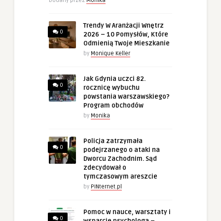
Dodany przez
Monika
Trendy W Aranżacji Wnętrz
0
2026 – 10 Pomysłów, Które
Odmienią Twoje Mieszkanie
by
Monique Keller
Jak Gdynia uczci 82.
0
rocznicę wybuchu
powstania warszawskiego?
Program obchodów
by
Monika
Policja zatrzymała
0
podejrzanego o ataki na
Dworcu Zachodnim. Sąd
zdecydował o
tymczasowym areszcie
by
PINternet.pl
Pomoc w nauce, warsztaty i
0