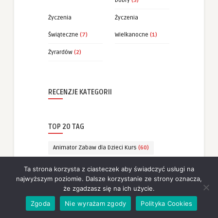
Dobry
(3)
Życzenia
Życzenia
Świąteczne
(7)
Wielkanocne
(1)
Żyrardów
(2)
RECENZJE KATEGORII
TOP 20 TAG
Animator Zabaw dla Dzieci Kurs
(60)
Cytaty
(63)
Cytaty Złote Myśli
(63)
Ta strona korzysta z ciasteczek aby świadczyć usługi na
najwyższym poziomie. Dalsze korzystanie ze strony oznacza,
Krótkie Złote Myśli
(63)
że zgadzasz się na ich użycie.
Kurs Animatora
(68)
Zgoda
Nie wyrażam zgody
Polityka Cookies
Kurs Animatora Zabaw
(51)