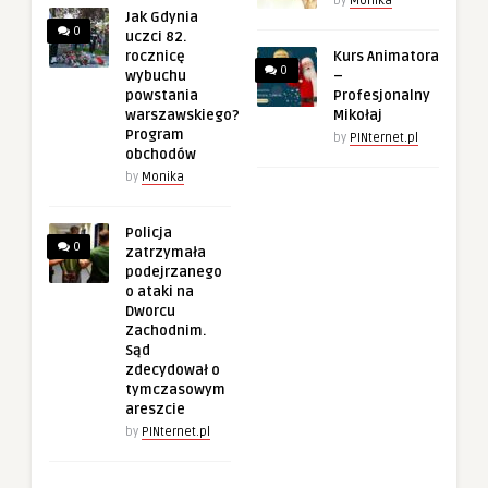
by
Monika
Jak Gdynia
0
uczci 82.
rocznicę
Kurs Animatora
0
wybuchu
–
powstania
Profesjonalny
warszawskiego?
Mikołaj
Program
by
PINternet.pl
obchodów
by
Monika
Policja
0
zatrzymała
podejrzanego
o ataki na
Dworcu
Zachodnim.
Sąd
zdecydował o
tymczasowym
areszcie
by
PINternet.pl