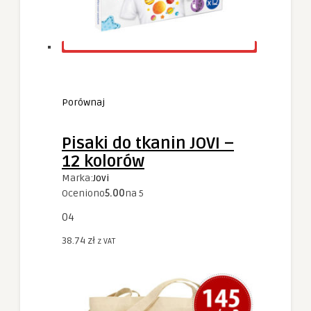
Porównaj
Pisaki do tkanin JOVI –
12 kolorów
Marka:
Jovi
Oceniono
5.00
na 5
04
38.74
zł
z VAT