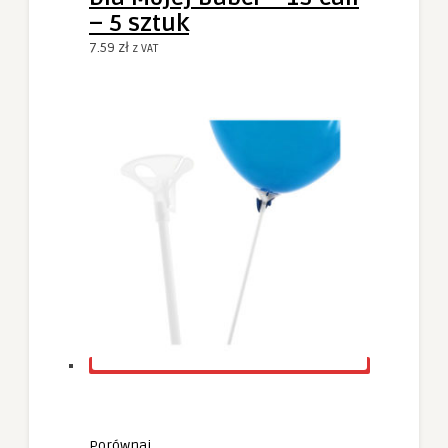
– 5 sztuk
7.59
zł
z VAT
Porównaj