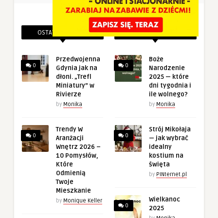
OSTATNIE PINEZKI
POWIĄZANE PINEZKI
Przedwojenna
Boże
0
0
Gdynia jak na
Narodzenie
dłoni. „Trefl
2025 — które
Miniatury” w
dni tygodnia i
Rivierze
ile wolnego?
by
Monika
by
Monika
Trendy W
Strój Mikołaja
0
0
Aranżacji
— jak wybrać
Wnętrz 2026 –
idealny
10 Pomysłów,
kostium na
Które
święta
Odmienią
by
PINternet.pl
Twoje
Mieszkanie
Wielkanoc
by
Monique Keller
0
2025