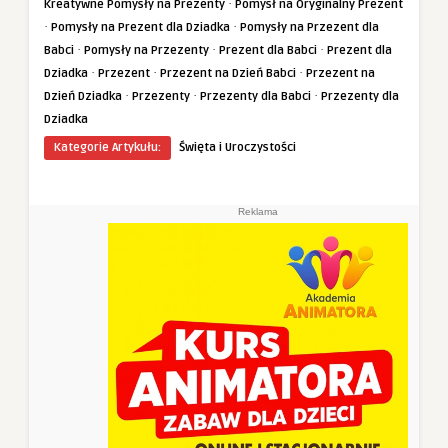
·
Kreatywne Pomysły na Prezenty
Pomysł na Oryginalny Prezent
·
·
Pomysły na Prezent dla Dziadka
Pomysły na Przezent dla
·
·
·
Babci
Pomysły na Przezenty
Prezent dla Babci
Prezent dla
·
·
·
Dziadka
Przezent
Przezent na Dzień Babci
Przezent na
·
·
·
Dzień Dziadka
Przezenty
Przezenty dla Babci
Przezenty dla
Dziadka
Kategorie Artykułu:
Święta i Uroczystości
Reklama