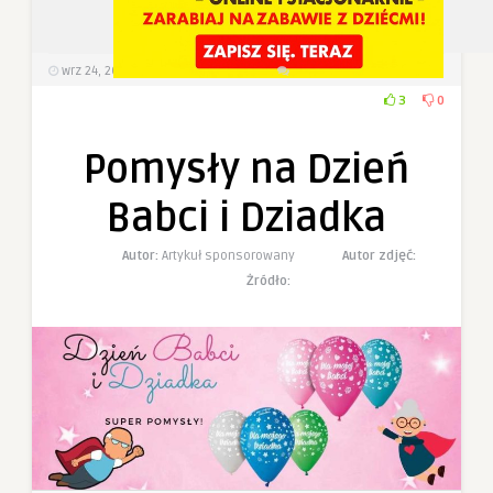
wrz 24, 2022
476
Wyświetlenia
0 Komentarzy
3
0
Pomysły na Dzień
Babci i Dziadka
Autor:
Artykuł sponsorowany
Autor zdjęć:
Żródło: