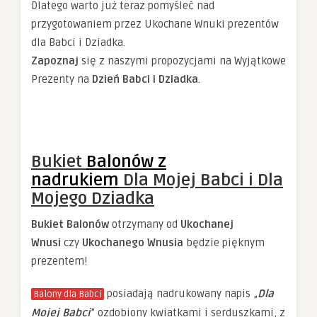
Dlatego warto już teraz pomyśleć nad
przygotowaniem przez Ukochane Wnuki prezentów
dla Babci i Dziadka.
Zapoznaj
się z naszymi propozycjami na Wyjątkowe
Prezenty na
Dzień Babci i Dziadka
.
Bukiet
Balonów z
nadrukiem
Dla Mojej Babci i Dla
Mojego Dziadka
Bukiet Balonów
otrzymany od
Ukochanej
Wnusi
czy
Ukochanego Wnusia
będzie pięknym
prezentem!
posiadają nadrukowany napis „
Dla
Balony dla Babci
Mojej Babci
” ozdobiony kwiatkami i serduszkami, z