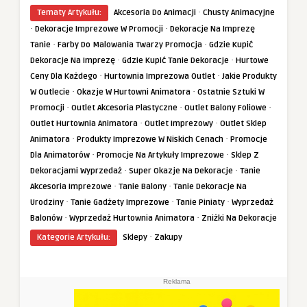
·
Tematy Artykułu:
Akcesoria Do Animacji
Chusty Animacyjne
·
·
Dekoracje Imprezowe W Promocji
Dekoracje Na Imprezę
·
·
Tanie
Farby Do Malowania Twarzy Promocja
Gdzie Kupić
·
·
Dekoracje Na Imprezę
Gdzie Kupić Tanie Dekoracje
Hurtowe
·
·
Ceny Dla Każdego
Hurtownia Imprezowa Outlet
Jakie Produkty
·
·
W Outlecie
Okazje W Hurtowni Animatora
Ostatnie Sztuki W
·
·
·
Promocji
Outlet Akcesoria Plastyczne
Outlet Balony Foliowe
·
·
Outlet Hurtownia Animatora
Outlet Imprezowy
Outlet Sklep
·
·
Animatora
Produkty Imprezowe W Niskich Cenach
Promocje
·
·
Dla Animatorów
Promocje Na Artykuły Imprezowe
Sklep Z
·
·
Dekoracjami Wyprzedaż
Super Okazje Na Dekoracje
Tanie
·
·
Akcesoria Imprezowe
Tanie Balony
Tanie Dekoracje Na
·
·
·
Urodziny
Tanie Gadżety Imprezowe
Tanie Piniaty
Wyprzedaż
·
·
Balonów
Wyprzedaż Hurtownia Animatora
Zniżki Na Dekoracje
·
Kategorie Artykułu:
Sklepy
Zakupy
Reklama