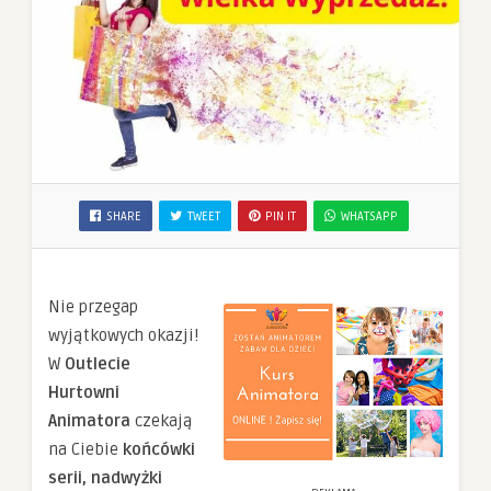
SHARE
TWEET
PIN IT
WHATSAPP
Nie przegap
wyjątkowych okazji!
W
Outlecie
Hurtowni
Animatora
czekają
na Ciebie
końcówki
serii, nadwyżki