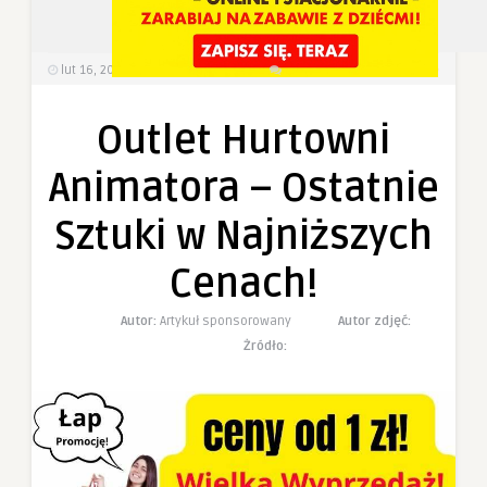
0
0
lut 16, 2025
272
Wyświetlenia
0 Komentarzy
Outlet Hurtowni
Animatora – Ostatnie
Sztuki w Najniższych
Cenach!
Autor:
Artykuł sponsorowany
Autor zdjęć:
Żródło: