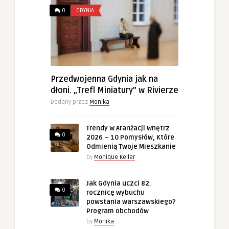
0
GDYNIA
Przedwojenna Gdynia jak na
dłoni. „Trefl Miniatury” w Rivierze
Dodany przez
Monika
Trendy W Aranżacji Wnętrz
0
2026 – 10 Pomysłów, Które
Odmienią Twoje Mieszkanie
by
Monique Keller
Jak Gdynia uczci 82.
0
rocznicę wybuchu
powstania warszawskiego?
Program obchodów
by
Monika