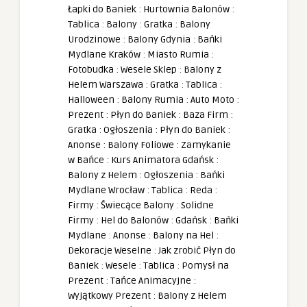
Łapki do Baniek
:
Hurtownia Balonów
:
Tablica
:
Balony
:
Gratka
:
Balony
Urodzinowe
:
Balony Gdynia
:
Bańki
Mydlane Kraków
:
Miasto Rumia
:
Fotobudka
:
Wesele Sklep
:
Balony z
Helem Warszawa
:
Gratka
:
Tablica
:
Halloween
:
Balony Rumia
:
Auto Moto
:
Prezent
:
Płyn do Baniek
:
Baza Firm
:
Gratka
:
Ogłoszenia
:
Płyn do Baniek
:
Anonse
:
Balony Foliowe
:
Zamykanie
w Bańce
:
Kurs Animatora Gdańsk
:
Balony z Helem
:
Ogłoszenia
:
Bańki
Mydlane Wrocław
:
Tablica
:
Reda
:
Firmy
:
Świecące Balony
:
Solidne
Firmy
:
Hel do Balonów
:
Gdańsk
:
Bańki
Mydlane
:
Anonse
:
Balony na Hel
:
Dekoracje Weselne
:
Jak zrobić Płyn do
Baniek
:
Wesele
:
Tablica
:
Pomysł na
Prezent
:
Tańce Animacyjne
:
Wyjątkowy Prezent
:
Balony z Helem