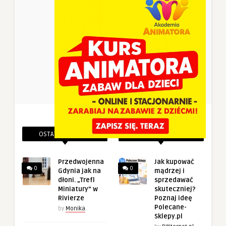
OSTATNIE PINEZKI
POWIĄZANE PINEZKI
Przedwojenna
Jak kupować
0
0
Gdynia jak na
mądrzej i
dłoni. „Trefl
sprzedawać
Miniatury” w
skuteczniej?
Rivierze
Poznaj ideę
Polecane-
by
Monika
Sklepy.pl