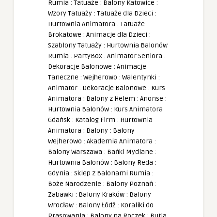
Rumia
:
Tatuaże
:
Balony Katowice
:
Wzory Tatuaży
:
Tatuaże dla Dzieci
:
Hurtownia Animatora
:
Tatuaże
Brokatowe
:
Animacje dla Dzieci
:
Szablony Tatuaży
:
Hurtownia Balonów
Rumia
:
PartyBox
:
Animator Seniora
:
Dekoracje Balonowe
:
Animacje
Taneczne
:
Wejherowo
:
Walentynki
:
Animator
:
Dekoracje Balonowe
:
Kurs
Animatora
:
Balony z Helem
:
Anonse
:
Hurtownia Balonów
:
Kurs Animatora
Gdańsk
:
Katalog Firm
:
Hurtownia
Animatora
:
Balony
:
Balony
Wejherowo
:
Akademia Animatora
:
Balony Warszawa
:
Bańki Mydlane
:
Hurtownia Balonów
:
Balony Reda
:
Gdynia
:
Sklep z Balonami Rumia
:
Boże Narodzenie
:
Balony Poznań
:
Zabawki
:
Balony Kraków
:
Balony
Wrocław
:
Balony Łódź
:
Koraliki do
Prasowania
:
Balony na Roczek
:
Butla