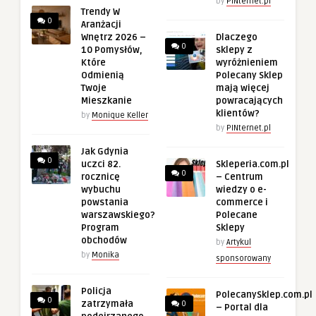
by
PINternet.pl
Trendy W
0
Aranżacji
Wnętrz 2026 –
Dlaczego
0
10 Pomysłów,
sklepy z
Które
wyróżnieniem
Odmienią
Polecany Sklep
Twoje
mają więcej
Mieszkanie
powracających
klientów?
by
Monique Keller
by
PINternet.pl
Jak Gdynia
0
uczci 82.
Skleperia.com.pl
0
rocznicę
– Centrum
wybuchu
wiedzy o e-
powstania
commerce i
warszawskiego?
Polecane
Program
Sklepy
obchodów
by
Artykul
by
Monika
sponsorowany
Policja
PolecanySklep.com.pl
0
zatrzymała
0
– Portal dla