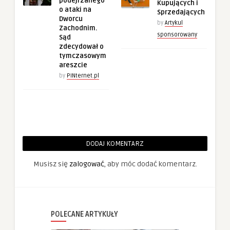
podejrzanego
Kupujących i
o ataki na
Sprzedających
Dworcu
by
Artykul
Zachodnim.
sponsorowany
Sąd
zdecydował o
tymczasowym
areszcie
by
PINternet.pl
DODAJ KOMENTARZ
Musisz się
zalogować
, aby móc dodać komentarz.
POLECANE ARTYKUŁY