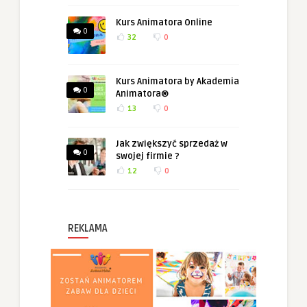
Kurs Animatora Online
0
32
0
Kurs Animatora by Akademia
0
Animatora®
13
0
Jak zwiększyć sprzedaż w
0
swojej firmie ?
12
0
REKLAMA