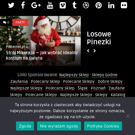
0
PARTY
0
ŻYCZENIA
Losowe
Pinezki
PINternet.pl
Monique Keller
Strój Mikołaja — jak wybrać idealny
Życzenia na Miły D
kostium na święta
Linki Sponsorowane:
Najlepszy Sklep
:
Sklepy Godne
Zaufania
:
Polecany Sklep
:
Polecane Sklepy
:
Dobre Sklepy
:
Najlepsze Sklepy
:
Polecany Sklep
:
Śląsk
:
Poznań
:
Zaufane
Sklepy
:
Polecane Sklepy
:
Najlepsze Sklepy
:
Sklepy
:
Katalog
Sklepów
:
Sklepy Godne Zaufania
:
Sklep Godny Zaufania
:
Ta strona korzysta z ciasteczek aby świadczyć usługi na
Polecane Sklepy
:
Sklep Godny Zaufania
:
Zaufany Sklep
:
najwyższym poziomie. Dalsze korzystanie ze strony oznacza,
Sklep Świętego Mikołaja
:
Strój Mikołaja
:
Trójmiasto
:
że zgadzasz się na ich użycie.
Wiadomości Lokalne
:
Party Shop
:
Warszawa
:
Rumia
:
Bańki
Zgoda
Nie wyrażam zgody
Polityka Cookies
Mydlane
:
Balony
:
Balony Foliowe
:
Kurs Animatora Zabaw
:
Twoje Miasto