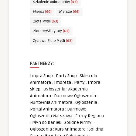
Szkolenie Animatorów
(49)
Wiersz
(60)
Wiersze
(66)
Złote Myśli
(63)
Złote Myśli Cytaty
(63)
Życiowe Złote Myśli
(63)
PARTNERZY:
Impra Shop
:
Party Shop
:
Sklep dla
Animatora
:
Impreza
:
Party
:
Impra
Sklep
:
Ogłoszenia
:
Akademia
Animatora
:
Darmowe Ogłoszenia
:
Hurtownia Animatora
:
Ogłoszenia
:
Portal Animatora
:
Darmowe
Ogłoszenia Warszawa
:
Firmy Regionu
:
Płyn do Baniek
:
Solidne Firmy
:
Ogłoszenia
:
Kurs Animatora
:
Solidna
Firma
:
Bezpłatne Ogłoszenia
: