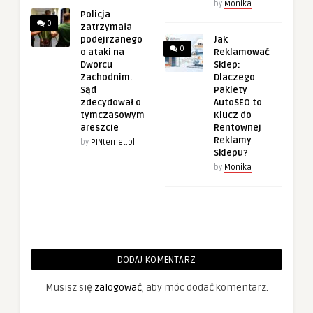
by
Monika
Policja
0
zatrzymała
podejrzanego
Jak
0
o ataki na
Reklamować
Dworcu
Sklep:
Zachodnim.
Dlaczego
Sąd
Pakiety
zdecydował o
AutoSEO to
tymczasowym
Klucz do
areszcie
Rentownej
Reklamy
by
PINternet.pl
Sklepu?
by
Monika
DODAJ KOMENTARZ
Musisz się
zalogować
, aby móc dodać komentarz.