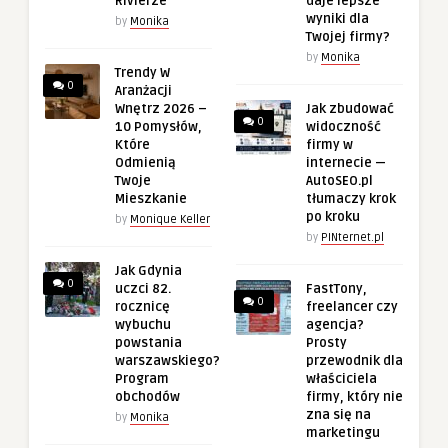
Rivierze
daje lepsze
wyniki dla
by
Monika
Twojej firmy?
by
Monika
Trendy W
0
Aranżacji
Wnętrz 2026 –
Jak zbudować
0
10 Pomysłów,
widoczność
Które
firmy w
Odmienią
internecie —
Twoje
AutoSEO.pl
Mieszkanie
tłumaczy krok
po kroku
by
Monique Keller
by
PINternet.pl
Jak Gdynia
0
uczci 82.
FastTony,
0
rocznicę
freelancer czy
wybuchu
agencja?
powstania
Prosty
warszawskiego?
przewodnik dla
Program
właściciela
obchodów
firmy, który nie
zna się na
by
Monika
marketingu