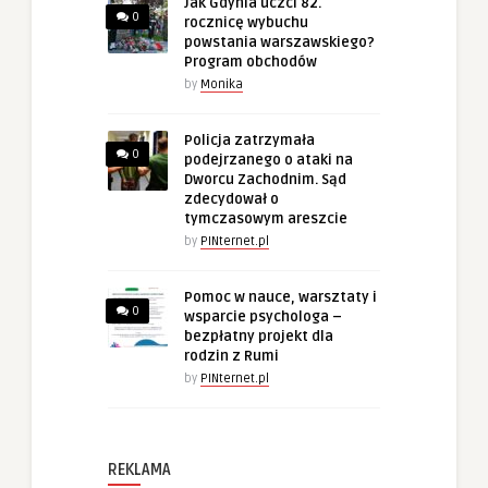
Jak Gdynia uczci 82.
0
rocznicę wybuchu
powstania warszawskiego?
Program obchodów
by
Monika
Policja zatrzymała
0
podejrzanego o ataki na
Dworcu Zachodnim. Sąd
zdecydował o
tymczasowym areszcie
by
PINternet.pl
Pomoc w nauce, warsztaty i
0
wsparcie psychologa –
bezpłatny projekt dla
rodzin z Rumi
by
PINternet.pl
REKLAMA