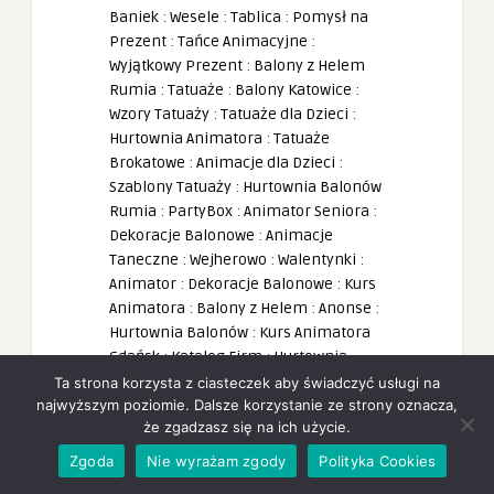
Baniek
:
Wesele
:
Tablica
:
Pomysł na
Prezent
:
Tańce Animacyjne
:
Wyjątkowy Prezent
:
Balony z Helem
Rumia
:
Tatuaże
:
Balony Katowice
:
Wzory Tatuaży
:
Tatuaże dla Dzieci
:
Hurtownia Animatora
:
Tatuaże
Brokatowe
:
Animacje dla Dzieci
:
Szablony Tatuaży
:
Hurtownia Balonów
Rumia
:
PartyBox
:
Animator Seniora
:
Dekoracje Balonowe
:
Animacje
Taneczne
:
Wejherowo
:
Walentynki
:
Animator
:
Dekoracje Balonowe
:
Kurs
Animatora
:
Balony z Helem
:
Anonse
:
Hurtownia Balonów
:
Kurs Animatora
Gdańsk
:
Katalog Firm
:
Hurtownia
Animatora
:
Balony
:
Balony
Ta strona korzysta z ciasteczek aby świadczyć usługi na
Wejherowo
:
Akademia Animatora
:
najwyższym poziomie. Dalsze korzystanie ze strony oznacza,
że zgadzasz się na ich użycie.
Balony Warszawa
:
Bańki Mydlane
:
Hurtownia Balonów
:
Balony Reda
:
Zgoda
Nie wyrażam zgody
Polityka Cookies
Gdynia
:
Sklep z Balonami Rumia
: