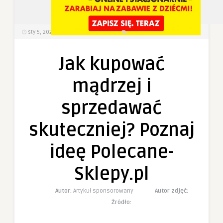
1
0
sty 5, 2026
358
Wyświetlenia
0 Komentarzy
Jak kupować
mądrzej i
sprzedawać
skuteczniej? Poznaj
ideę Polecane-
Sklepy.pl
Autor:
Artykuł sponsorowany
Autor zdjęć:
Żródło: