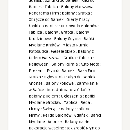
Gdańsk
:
Sznurki do Baniek
:
Kijki do
Baniek
:
Tablica
:
Balony Warszawa
:
Panorama Firm
:
Balony
:
Gratka
:
Obręcze do Baniek
:
Oferty Pracy
:
Łapki do Baniek
:
Hurtownia Balonów
:
Tablica
:
Balony
:
Gratka
:
Balony
Urodzinowe
:
Balony Gdynia
:
Bańki
Mydlane Kraków
:
Miasto Rumia
:
Fotobudka
:
Wesele Sklep
:
Balony z
Helem Warszawa
:
Gratka
:
Tablica
:
Halloween
:
Balony Rumia
:
Auto Moto
:
Prezent
:
Płyn do Baniek
:
Baza Firm
:
Gratka
:
Ogłoszenia
:
Płyn do Baniek
:
Anonse
:
Balony Foliowe
:
Zamykanie
w Bańce
:
Kurs Animatora Gdańsk
:
Balony z Helem
:
Ogłoszenia
:
Bańki
Mydlane Wrocław
:
Tablica
:
Reda
:
Firmy
:
Świecące Balony
:
Solidne
Firmy
:
Hel do Balonów
:
Gdańsk
:
Bańki
Mydlane
:
Anonse
:
Balony na Hel
:
Dekoracje Weselne
:
Jak zrobić Płyn do