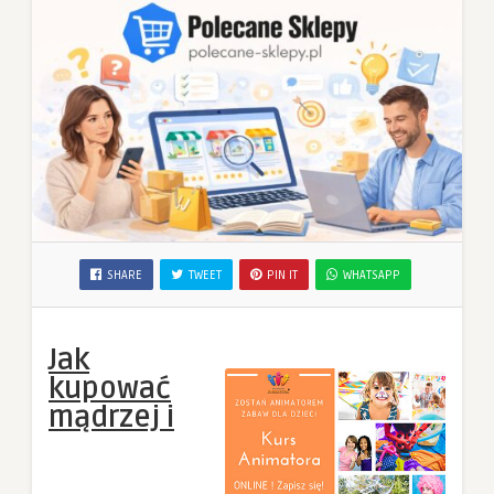
SHARE
TWEET
PIN IT
WHATSAPP
Jak
kupować
mądrzej i