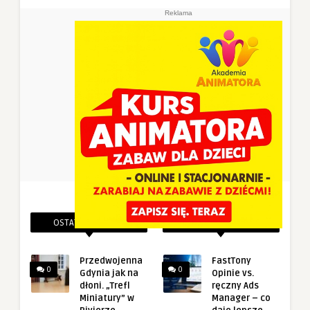
Reklama
OSTATNIE PINEZKI
POWIĄZANE PINEZKI
Przedwojenna
FastTony
0
0
Gdynia jak na
Opinie vs.
dłoni. „Trefl
ręczny Ads
Miniatury” w
Manager – co