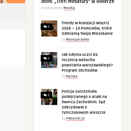
dłoni. „Trefl Miniatury” w Rivierze
Dodany przez
Monika
Trendy W Aranżacji Wnętrz
0
2026 – 10 Pomysłów, Które
Odmienią Twoje Mieszkanie
by
Monique Keller
Jak Gdynia uczci 82.
0
rocznicę wybuchu
powstania warszawskiego?
Program obchodów
by
Monika
Policja zatrzymała
0
podejrzanego o ataki na
Dworcu Zachodnim. Sąd
zdecydował o
tymczasowym areszcie
by
PINternet.pl