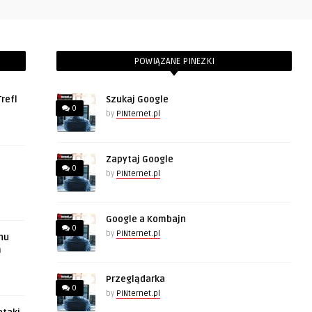
POWIĄZANE PINEZKI
refl
Szukaj Google
0
by
PINternet.pl
Zapytaj Google
0
by
PINternet.pl
Google a Kombajn
0
by
PINternet.pl
hu
m
Przeglądarka
0
by
PINternet.pl