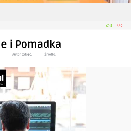
5
0
le i Pomadka
Autor zdjęć:
Żródło: