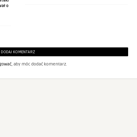
ataki
wał o
DODAJ KOMENTARZ
gować
, aby móc dodać komentarz.