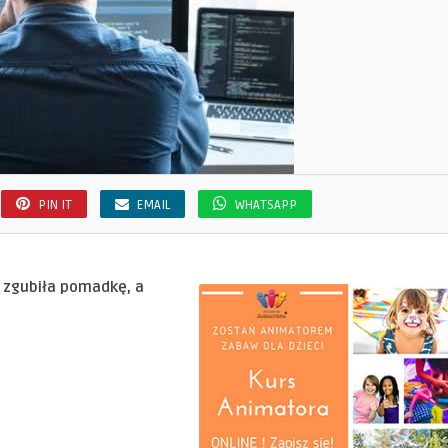
PIN IT
EMAIL
WHATSAPP
o zgubiła pomadkę, a