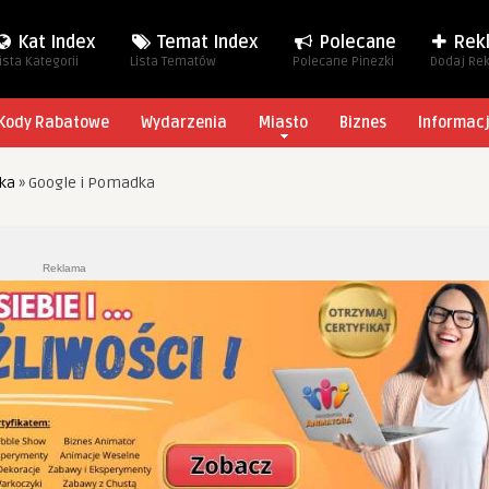
Kat Index
Temat Index
Polecane
Rek
ista Kategorii
Lista Tematów
Polecane Pinezki
Dodaj Re
Kody Rabatowe
Wydarzenia
Miasto
Biznes
Informac
yka
»
Google i Pomadka
Reklama