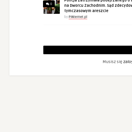
Policja zatrzymała podejrzanego o 
0
na Dworcu Zachodnim. Sąd zdecydo
tymczasowym areszcie
by
PINternet.pl
Musisz się
zalo