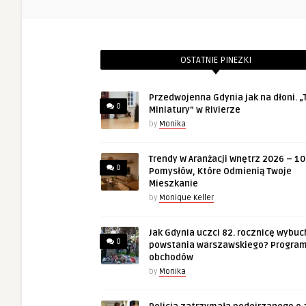
OSTATNIE PINEZKI
Przedwojenna Gdynia jak na dłoni. „T
0
Miniatury” w Rivierze
by
Monika
Trendy W Aranżacji Wnętrz 2026 – 10
0
Pomysłów, Które Odmienią Twoje
Mieszkanie
by
Monique Keller
Jak Gdynia uczci 82. rocznicę wybuc
0
powstania warszawskiego? Progra
obchodów
by
Monika